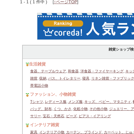
1 - 1 ( 1 件中 )
[
↑ページTOP
]
雑貨ショップ検
生活雑貨
食器、テーブルウェア
,
和食器
,
洋食器・ファイヤーキング
,
キッ
雑貨
,
収納
,
バス、トイレタリー
,
寝具
,
リネン雑貨・ファブリッ
帯電話小物
ファッション、小物雑貨
Tシャツ
,
レディース服
,
メンズ服
,
キッズ、ベビー、マタニティ
,
バッグ、財布
,
くつ、かさ
,
化粧小物
,
その他小物
,
ジュエリー、
サリー
,
宝石・天然石
,
ビーズ
,
ピアス・イアリング
インテリア雑貨
家具
,
インテリア小物
,
カーテン、ブラインド
,
カーペット、じゅ