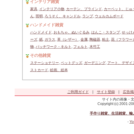
インテリア雑貨
家具
,
インテリア小物
,
カーテン、ブラインド
,
カーペット、じゅ
ん
,
照明
,
ろうそく、キャンドル
,
ランプ
,
ウェルカムボード
ハンドメイド雑貨
ハンドメイド
,
おもちゃ、ぬいぐるみ
,
はんこ・スタンプ
,
せっけ
ーズ
,
紙
,
ガラス
,
革（レザー）
,
金属
,
陶磁器
,
粘土
,
花（フラワー
物
,
パッチワーク・キルト
,
フェルト
,
木竹工
その他雑貨
ステーショナリー
,
ペットグッズ
,
ガーデニング
,
アート、デザイ
ストカード
,
絵画、絵本
ご利用ガイド
|
サイト登録
|
広告掲
サイト内の画像・
Copyright (c) 2001-2
手作り雑貨、生活雑貨、輸
-
Yo