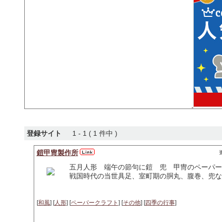
登録サイト
1 - 1 ( 1 件中 )
鎧甲冑製作所
更
五月人形 端午の節句に鎧 兜 甲冑のペーパー
戦国時代の当世具足、室町期の胴丸、腹巻、兜な
[
和風
] [
人形
] [
ペーパークラフト
] [
その他
] [
四季の行事
]