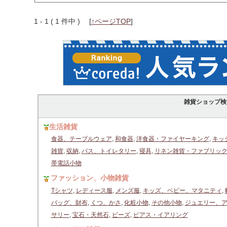
1 - 1 ( 1 件中 )
[
↑ページTOP
]
雑貨ショップ検
生活雑貨
食器、テーブルウェア
,
和食器
,
洋食器・ファイヤーキング
,
キッ
雑貨
,
収納
,
バス、トイレタリー
,
寝具
,
リネン雑貨・ファブリッ
帯電話小物
ファッション、小物雑貨
Tシャツ
,
レディース服
,
メンズ服
,
キッズ、ベビー、マタニティ
,
バッグ、財布
,
くつ、かさ
,
化粧小物
,
その他小物
,
ジュエリー、
サリー
,
宝石・天然石
,
ビーズ
,
ピアス・イアリング