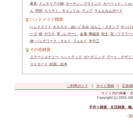
家具
,
インテリア小物
,
カーテン、ブラインド
,
カーペット、じゅ
ん
,
照明
,
ろうそく、キャンドル
,
ランプ
,
ウェルカムボード
ハンドメイド雑貨
ハンドメイド
,
おもちゃ、ぬいぐるみ
,
はんこ・スタンプ
,
せっけ
ーズ
,
紙
,
ガラス
,
革（レザー）
,
金属
,
陶磁器
,
粘土
,
花（フラワー
物
,
パッチワーク・キルト
,
フェルト
,
木竹工
その他雑貨
ステーショナリー
,
ペットグッズ
,
ガーデニング
,
アート、デザイ
ストカード
,
絵画、絵本
ご利用ガイド
|
サイト登録
|
広告掲
サイト内の画像・
Copyright (c) 2001-2
手作り雑貨、生活雑貨、輸
-
Yo