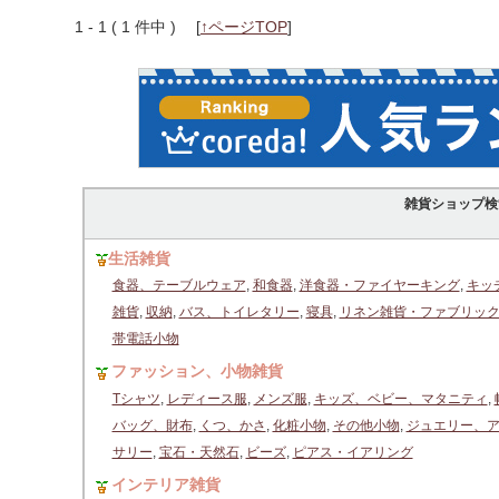
1 - 1 ( 1 件中 )
[
↑ページTOP
]
雑貨ショップ検
生活雑貨
食器、テーブルウェア
,
和食器
,
洋食器・ファイヤーキング
,
キッ
雑貨
,
収納
,
バス、トイレタリー
,
寝具
,
リネン雑貨・ファブリッ
帯電話小物
ファッション、小物雑貨
Tシャツ
,
レディース服
,
メンズ服
,
キッズ、ベビー、マタニティ
,
バッグ、財布
,
くつ、かさ
,
化粧小物
,
その他小物
,
ジュエリー、
サリー
,
宝石・天然石
,
ビーズ
,
ピアス・イアリング
インテリア雑貨