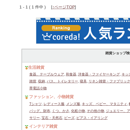
1 - 1 ( 1 件中 )
[
↑ページTOP
]
雑貨ショップ検
生活雑貨
食器、テーブルウェア
,
和食器
,
洋食器・ファイヤーキング
,
キッ
雑貨
,
収納
,
バス、トイレタリー
,
寝具
,
リネン雑貨・ファブリッ
帯電話小物
ファッション、小物雑貨
Tシャツ
,
レディース服
,
メンズ服
,
キッズ、ベビー、マタニティ
,
バッグ、財布
,
くつ、かさ
,
化粧小物
,
その他小物
,
ジュエリー、
サリー
,
宝石・天然石
,
ビーズ
,
ピアス・イアリング
インテリア雑貨