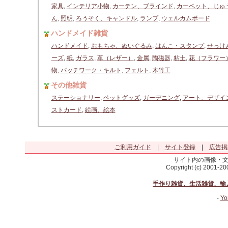
家具
,
インテリア小物
,
カーテン、ブラインド
,
カーペット、じゅ
ん
,
照明
,
ろうそく、キャンドル
,
ランプ
,
ウェルカムボード
ハンドメイド雑貨
ハンドメイド
,
おもちゃ、ぬいぐるみ
,
はんこ・スタンプ
,
せっけ
ーズ
,
紙
,
ガラス
,
革（レザー）
,
金属
,
陶磁器
,
粘土
,
花（フラワー
物
,
パッチワーク・キルト
,
フェルト
,
木竹工
その他雑貨
ステーショナリー
,
ペットグッズ
,
ガーデニング
,
アート、デザイ
ストカード
,
絵画、絵本
ご利用ガイド
|
サイト登録
|
広告掲
サイト内の画像・
Copyright (c) 2001-2
手作り雑貨、生活雑貨、輸
-
Yo