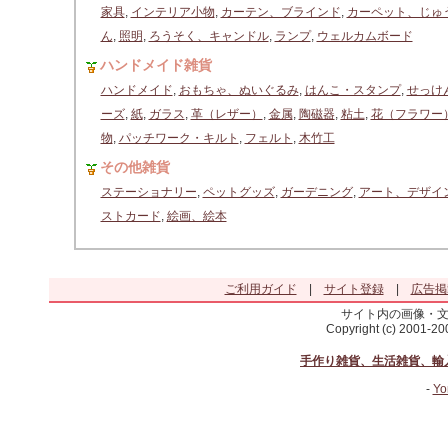
家具
,
インテリア小物
,
カーテン、ブラインド
,
カーペット、じゅ
ん
,
照明
,
ろうそく、キャンドル
,
ランプ
,
ウェルカムボード
ハンドメイド雑貨
ハンドメイド
,
おもちゃ、ぬいぐるみ
,
はんこ・スタンプ
,
せっけ
ーズ
,
紙
,
ガラス
,
革（レザー）
,
金属
,
陶磁器
,
粘土
,
花（フラワー
物
,
パッチワーク・キルト
,
フェルト
,
木竹工
その他雑貨
ステーショナリー
,
ペットグッズ
,
ガーデニング
,
アート、デザイ
ストカード
,
絵画、絵本
ご利用ガイド
|
サイト登録
|
広告掲
サイト内の画像・
Copyright (c) 2001-2
手作り雑貨、生活雑貨、輸
-
Yo