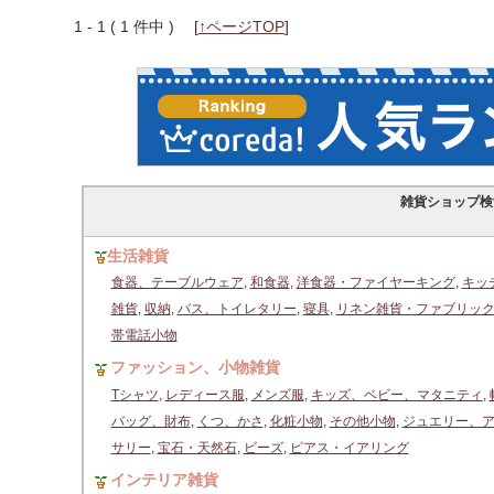
1 - 1 ( 1 件中 )
[
↑ページTOP
]
雑貨ショップ検
生活雑貨
食器、テーブルウェア
,
和食器
,
洋食器・ファイヤーキング
,
キッ
雑貨
,
収納
,
バス、トイレタリー
,
寝具
,
リネン雑貨・ファブリッ
帯電話小物
ファッション、小物雑貨
Tシャツ
,
レディース服
,
メンズ服
,
キッズ、ベビー、マタニティ
,
バッグ、財布
,
くつ、かさ
,
化粧小物
,
その他小物
,
ジュエリー、
サリー
,
宝石・天然石
,
ビーズ
,
ピアス・イアリング
インテリア雑貨