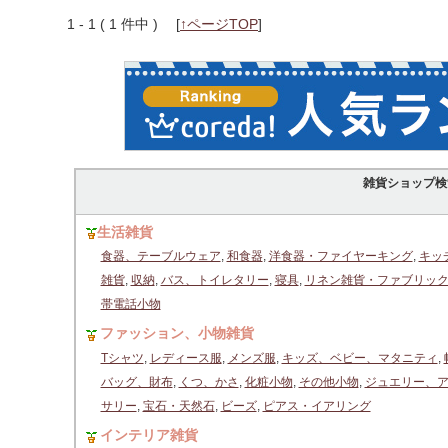
1 - 1 ( 1 件中 )
[
↑ページTOP
]
雑貨ショップ検
生活雑貨
食器、テーブルウェア
,
和食器
,
洋食器・ファイヤーキング
,
キッ
雑貨
,
収納
,
バス、トイレタリー
,
寝具
,
リネン雑貨・ファブリッ
帯電話小物
ファッション、小物雑貨
Tシャツ
,
レディース服
,
メンズ服
,
キッズ、ベビー、マタニティ
,
バッグ、財布
,
くつ、かさ
,
化粧小物
,
その他小物
,
ジュエリー、
サリー
,
宝石・天然石
,
ビーズ
,
ピアス・イアリング
インテリア雑貨