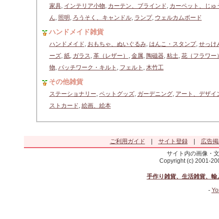
家具
,
インテリア小物
,
カーテン、ブラインド
,
カーペット、じゅ
ん
,
照明
,
ろうそく、キャンドル
,
ランプ
,
ウェルカムボード
ハンドメイド雑貨
ハンドメイド
,
おもちゃ、ぬいぐるみ
,
はんこ・スタンプ
,
せっけ
ーズ
,
紙
,
ガラス
,
革（レザー）
,
金属
,
陶磁器
,
粘土
,
花（フラワー
物
,
パッチワーク・キルト
,
フェルト
,
木竹工
その他雑貨
ステーショナリー
,
ペットグッズ
,
ガーデニング
,
アート、デザイ
ストカード
,
絵画、絵本
ご利用ガイド
|
サイト登録
|
広告掲
サイト内の画像・
Copyright (c) 2001-2
手作り雑貨、生活雑貨、輸
-
Yo