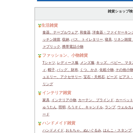
雑貨ショップ検
生活雑貨
食器、テーブルウェア
,
和食器
,
洋食器・ファイヤーキン
ッチン雑貨
,
収納
,
バス、トイレタリー
,
寝具
,
リネン雑貨
ァブリック
,
携帯電話小物
ファッション、小物雑貨
Tシャツ
,
レディース服
,
メンズ服
,
キッズ、ベビー、マタ
ィ
,
帽子
,
バッグ、財布
,
くつ、かさ
,
化粧小物
,
その他小
ュエリー、アクセサリー
,
宝石・天然石
,
ビーズ
,
ピアス
リング
インテリア雑貨
家具
,
インテリア小物
,
カーテン、ブラインド
,
カーペッ
ゅうたん
,
照明
,
ろうそく、キャンドル
,
ランプ
,
ウェルカ
ード
ハンドメイド雑貨
ハンドメイド
,
おもちゃ、ぬいぐるみ
,
はんこ・スタンプ