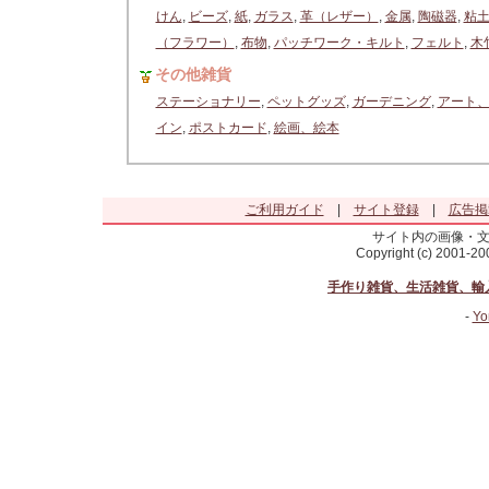
けん
,
ビーズ
,
紙
,
ガラス
,
革（レザー）
,
金属
,
陶磁器
,
粘
（フラワー）
,
布物
,
パッチワーク・キルト
,
フェルト
,
木
その他雑貨
ステーショナリー
,
ペットグッズ
,
ガーデニング
,
アート
イン
,
ポストカード
,
絵画、絵本
ご利用ガイド
|
サイト登録
|
広告掲
サイト内の画像・
Copyright (c) 2001-2
手作り雑貨、生活雑貨、輸
-
Yo