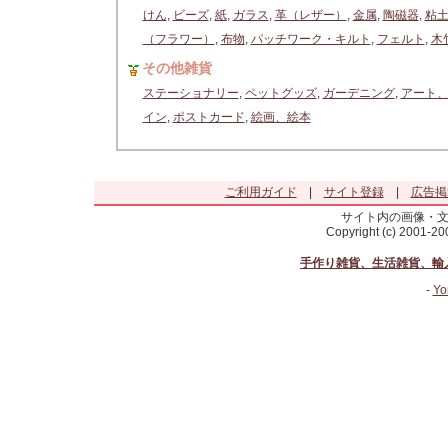
けん
,
ビーズ
,
紙
,
ガラス
,
革（レザー）
,
金属
,
陶磁器
,
粘
（フラワー）
,
布物
,
パッチワーク・キルト
,
フェルト
,
木
その他雑貨
ステーショナリー
,
ペットグッズ
,
ガーデニング
,
アート
イン
,
ポストカード
,
絵画、絵本
ご利用ガイド
|
サイト登録
|
広告掲
サイト内の画像・
Copyright (c) 2001-2
手作り雑貨、生活雑貨、輸
-
Yo