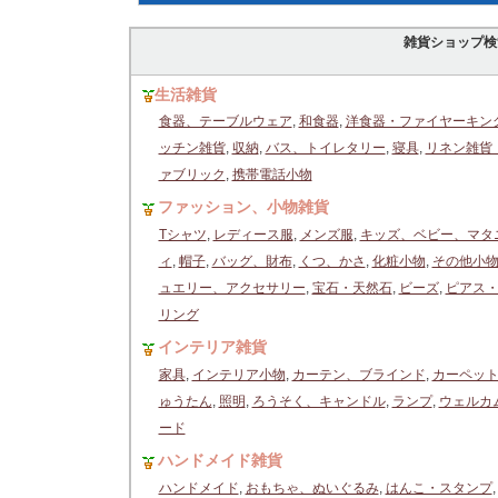
雑貨ショップ検
生活雑貨
食器、テーブルウェア
,
和食器
,
洋食器・ファイヤーキン
ッチン雑貨
,
収納
,
バス、トイレタリー
,
寝具
,
リネン雑貨
ァブリック
,
携帯電話小物
ファッション、小物雑貨
Tシャツ
,
レディース服
,
メンズ服
,
キッズ、ベビー、マタ
ィ
,
帽子
,
バッグ、財布
,
くつ、かさ
,
化粧小物
,
その他小
ュエリー、アクセサリー
,
宝石・天然石
,
ビーズ
,
ピアス
リング
インテリア雑貨
家具
,
インテリア小物
,
カーテン、ブラインド
,
カーペッ
ゅうたん
,
照明
,
ろうそく、キャンドル
,
ランプ
,
ウェルカ
ード
ハンドメイド雑貨
ハンドメイド
,
おもちゃ、ぬいぐるみ
,
はんこ・スタンプ