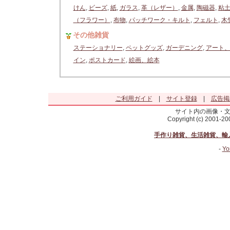
けん
,
ビーズ
,
紙
,
ガラス
,
革（レザー）
,
金属
,
陶磁器
,
粘
（フラワー）
,
布物
,
パッチワーク・キルト
,
フェルト
,
木
その他雑貨
ステーショナリー
,
ペットグッズ
,
ガーデニング
,
アート
イン
,
ポストカード
,
絵画、絵本
ご利用ガイド
|
サイト登録
|
広告掲
サイト内の画像・
Copyright (c) 2001-2
手作り雑貨、生活雑貨、輸
-
Yo