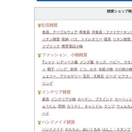
雑貨ショップ検
生活雑貨
食器、テーブルウェア
,
和食器
,
洋食器・ファイヤーキン
ッチン雑貨
,
収納
,
バス、トイレタリー
,
寝具
,
リネン雑貨
ァブリック
,
携帯電話小物
ファッション、小物雑貨
Tシャツ
,
レディース服
,
メンズ服
,
キッズ、ベビー、マタ
ィ
,
帽子
,
バッグ、財布
,
くつ、かさ
,
化粧小物
,
その他小
ュエリー、アクセサリー
,
宝石・天然石
,
ビーズ
,
ピアス
リング
インテリア雑貨
家具
,
インテリア小物
,
カーテン、ブラインド
,
カーペッ
ゅうたん
,
照明
,
ろうそく、キャンドル
,
ランプ
,
ウェルカ
ード
ハンドメイド雑貨
ハンドメイド
,
おもちゃ、ぬいぐるみ
,
はんこ・スタンプ