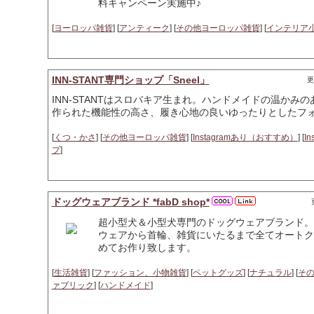
料キャンペーン実施中♪
[
ヨーロッパ雑貨
] [
アンティーク
] [
その他ヨーロッパ雑貨
] [
インテリア
INN-STANT専門ショップ「Sneel」
更
INN-STANTはスロバキア生まれ。ハンドメイドの温か
作られた機能性の高さ、履き心地の良いゆったりとしたフ
[
くつ・かさ
] [
その他ヨーロッパ雑貨
] [
Instagramあり（おすすめ）
] [
In
プ
]
ドッグウェアブランド *fabD shop*
超小型犬＆小型犬専門のドッグウェアブランド。
ウェアから首輪、雑貨にいたるまで全てオートク
めてお作り致します。
[
生活雑貨
] [
ファッション、小物雑貨
] [
ペットグッズ
] [
ナチュラル
] [
そ
ァブリック
] [
ハンドメイド
]