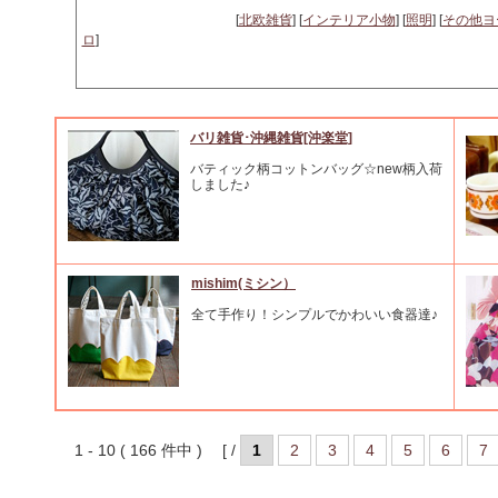
[
北欧雑貨
] [
インテリア小物
] [
照明
] [
その他ヨ
ロ
]
バリ雑貨･沖縄雑貨[沖楽堂]
バティック柄コットンバッグ☆new柄入荷
しました♪
mishim(ミシン）
全て手作り！シンプルでかわいい食器達♪
1 - 10 ( 166 件中 ) [ /
1
2
3
4
5
6
7