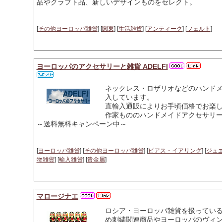
品やクラフト品、新しいデザインものをセレクト。
[
その他ヨーロッパ雑貨
] [
関東
] [
生活雑貨
] [
アンティーク
] [
フェルト
]
ヨーロッパのアクセサリーと雑貨 ADELFI
ネックレス・ロザリオなどのハンド
入しています。
直輸入通販によりお手頃価格でお楽
作家もののハンドメイドアクセサリ
～送料無料キャンペーン中～
[
ヨーロッパ雑貨
] [
その他ヨーロッパ雑貨
] [
ピアス・イアリング
] [
ジュ
物雑貨
] [
輸入雑貨
] [
貴金属
]
マロージナエ
ロシア・ヨーロッパ雑貨を扱ってい
め刺繍関連商品やヨーロッパのヴィン