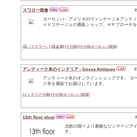
スワロー商會
更
ヨーロッパ・アメリカのヴィンテージ＆アンティ
イドコサージュの通販ショップ。ＨＰブローチを3点
[
花（フラワー）
] [
貴金属
] [
その他
] [
その他ヨーロッパ雑貨
]
アンティーク本のインテリア - Gossa Antiques
更
アンティーク本のオンラインショップです。 ヨ
ク本を通販でお届けしています。
[
インテリア小物
] [
その他ヨーロッパ雑貨
]
13th floor shop
更
北欧の国々より素敵なビンテージア
す。