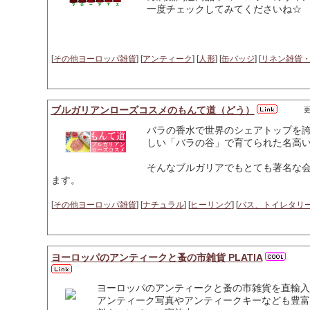
一度チェックしてみてくださいね☆
[
その他ヨーロッパ雑貨
] [
アンティーク
] [
人形
] [
缶バッジ
] [
リネン雑貨
ブルガリアンローズコスメのもんて道（どう）
更
バラの香水で世界のシェアトップを
しい「バラの谷」で育てられた名高
そんなブルガリアでもとても著名な会
ます。
[
その他ヨーロッパ雑貨
] [
ナチュラル
] [
ヒーリング
] [
バス、トイレタリ
ヨーロッパのアンティークと蚤の市雑貨 PLATIA
ヨーロッパのアンティークと蚤の市雑貨を直輸入
アンティーク写真やアンティークキーなども豊富に