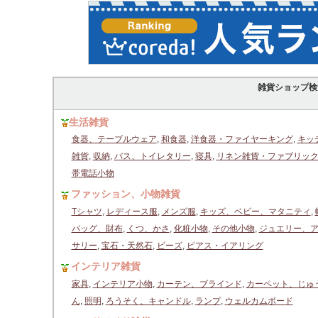
雑貨ショップ検
生活雑貨
食器、テーブルウェア
,
和食器
,
洋食器・ファイヤーキング
,
キッ
雑貨
,
収納
,
バス、トイレタリー
,
寝具
,
リネン雑貨・ファブリッ
帯電話小物
ファッション、小物雑貨
Tシャツ
,
レディース服
,
メンズ服
,
キッズ、ベビー、マタニティ
,
バッグ、財布
,
くつ、かさ
,
化粧小物
,
その他小物
,
ジュエリー、
サリー
,
宝石・天然石
,
ビーズ
,
ピアス・イアリング
インテリア雑貨
家具
,
インテリア小物
,
カーテン、ブラインド
,
カーペット、じゅ
ん
,
照明
,
ろうそく、キャンドル
,
ランプ
,
ウェルカムボード