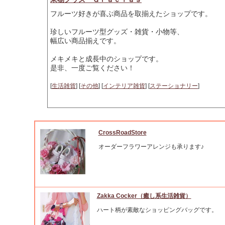
フルーツ好きが喜ぶ商品を取揃えたショップです。
珍しいフルーツ型グッズ・雑貨・小物等、
幅広い商品揃えです。
メキメキと成長中のショップです。
是非、一度ご覧ください！
[
生活雑貨
] [
その他
] [
インテリア雑貨
] [
ステーショナリー
]
CrossRoadStore
オーダーフラワーアレンジも承ります♪
Zakka Cocker（癒し系生活雑貨）
ハート柄が素敵なショッピングバッグです。