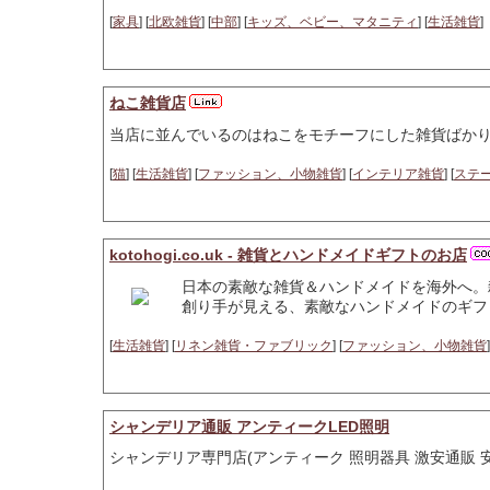
[
家具
] [
北欧雑貨
] [
中部
] [
キッズ、ベビー、マタニティ
] [
生活雑貨
]
ねこ雑貨店
当店に並んでいるのはねこをモチーフにした雑貨ばかり
[
猫
] [
生活雑貨
] [
ファッション、小物雑貨
] [
インテリア雑貨
] [
ステ
kotohogi.co.uk - 雑貨とハンドメイドギフトのお店
日本の素敵な雑貨＆ハンドメイドを海外へ。
創り手が見える、素敵なハンドメイドのギフ
[
生活雑貨
] [
リネン雑貨・ファブリック
] [
ファッション、小物雑貨
]
シャンデリア通販 アンティークLED照明
シャンデリア専門店(アンティーク 照明器具 激安通販 安い