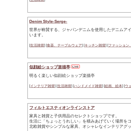
Denim Style-Serge-
世界が称賛する、ジャパンデニムを使用したデニムア
います。
[
生活雑貨
] [
食器、テーブルウェア
] [
キッチン雑貨
] [
ファッション
似顔絵ショップ楽描亭
明るく楽しい似顔絵ショップ楽描亭
[
インテリア雑貨
] [
生活雑貨
] [
ハンドメイド雑貨
] [
絵画、絵本
] [
ウ
フィルトエスティオンラインストア
家具と雑貨と子供用品のセレクトショップです。
生活に「ちょっとうれしい」を積みあげていく場所を
北欧雑貨やシンプルな家具、オシャレなインテリアグ