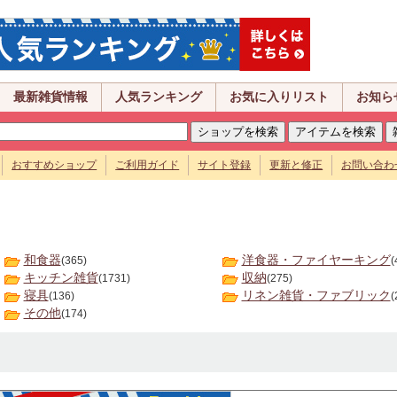
最新雑貨情報
人気ランキング
お気に入りリスト
お知ら
おすすめショップ
ご利用ガイド
サイト登録
更新と修正
お問い合わ
和食器
洋食器・ファイヤーキング
(365)
(
キッチン雑貨
収納
(1731)
(275)
寝具
リネン雑貨・ファブリック
(136)
(
その他
(174)