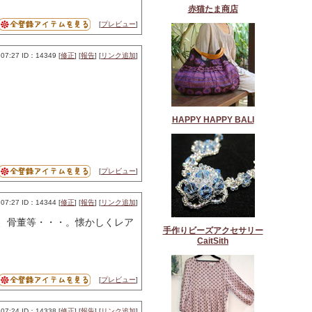
赤猫たま商店
[
プレビュー
]
07:27 ID：14349 [
修正
] [
報告
] [
リンク追加
]
HAPPY HAPPY BALI
[
プレビュー
]
07:27 ID：14344 [
修正
] [
報告
] [
リンク追加
]
、骨董等・・・。懐かしくレア
手作りビーズアクセサリー
CaitSith
[
プレビュー
]
07:24 ID：14338 [
修正
] [
報告
] [
リンク追加
]