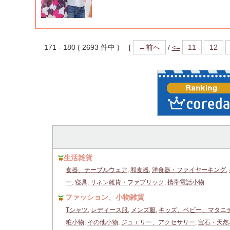
171 - 180 ( 2693 件中 ) [
←前へ
/
<=
11
12
生活雑貨
食器、テーブルウェア
,
和食器
,
洋食器・ファイヤーキング
,
ー
,
寝具
,
リネン雑貨・ファブリック
,
携帯電話小物
ファッション、小物雑貨
Tシャツ
,
レディース服
,
メンズ服
,
キッズ、ベビー、マタニ
粧小物
,
その他小物
,
ジュエリー、アクセサリー
,
宝石・天然