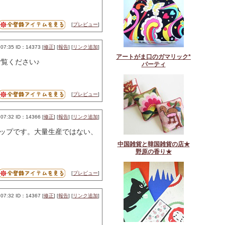
[
プレビュー
]
07:35 ID：14373 [
修正
] [
報告
] [
リンク追加
]
アートがま口のガマリック*
覧ください♪
パーティ
[
プレビュー
]
07:32 ID：14366 [
修正
] [
報告
] [
リンク追加
]
ップです。大量生産ではない、
中国雑貨と韓国雑貨の店★
野原の香り★
[
プレビュー
]
07:32 ID：14367 [
修正
] [
報告
] [
リンク追加
]