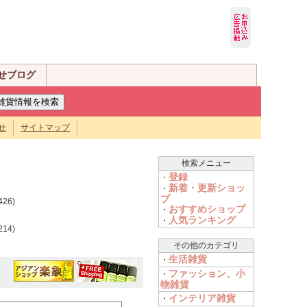
せブログ
せ
サイトマップ
検索メニュー
登録
・
新着・更新ショッ
・
プ
426)
おすすめショップ
・
人気ランキング
・
214)
その他のカテゴリ
生活雑貨
・
ファッション、小
・
物雑貨
インテリア雑貨
・