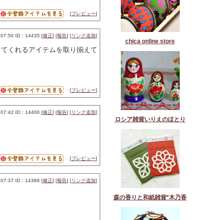
[
プレビュー
]
07:50 ID：14435 [
修正
] [
報告
] [
リンク追加
]
chica online store
してくれるアイテムを取り揃えて
[
プレビュー
]
07:42 ID：14400 [
修正
] [
報告
] [
リンク追加
]
ロシア雑貨いりえのほとり
[
プレビュー
]
07:37 ID：14386 [
修正
] [
報告
] [
リンク追加
]
森の香りと和紙雑貨*木乃香