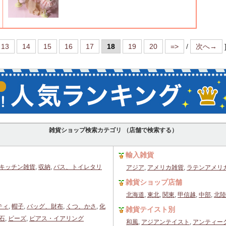
13
14
15
16
17
18
19
20
=>
/
次へ→
雑貨ショップ検索カテゴリ （店舗で検索する）
輸入雑貨
キッチン雑貨
,
収納
,
バス、トイレタリ
アジア
,
アメリカ雑貨
,
ラテンアメリ
雑貨ショップ店舗
北海道
,
東北
,
関東
,
甲信越
,
中部
,
北陸
ティ
,
帽子
,
バッグ、財布
,
くつ、かさ
,
化
雑貨テイスト別
石
,
ビーズ
,
ピアス・イアリング
和風
,
アジアンテイスト
,
アンティー