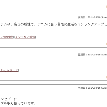
更新日：2014/03/16(Sun) 
イテムや、店長の感性で、デニムに合う普段の生活をワンランクアップ
、小物雑貨
] [
インテリア雑貨
]
更新日：2014/03/16(Sun) 
ェルカムボード
]
更新日：2014/03/16(Sun) 
コンセプトに
ッズを取り扱っています。