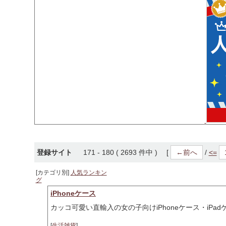
登録サイト
171 - 180 ( 2693 件中 ) [
←前へ
/
<=
[カテゴリ別]
人気ランキン
グ
iPhoneケース
カッコ可愛い直輸入の女の子向けiPhoneケース・iPa
[
生活雑貨
]