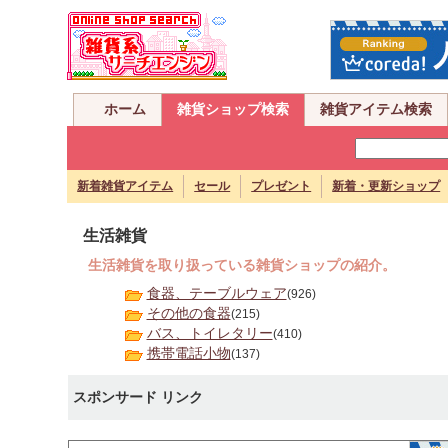
ホーム
雑貨ショップ検索
雑貨アイテム検索
新着雑貨アイテム
セール
プレゼント
新着・更新ショップ
生活雑貨
生活雑貨を取り扱っている雑貨ショップの紹介。
食器、テーブルウェア
(926)
その他の食器
(215)
バス、トイレタリー
(410)
携帯電話小物
(137)
スポンサード リンク