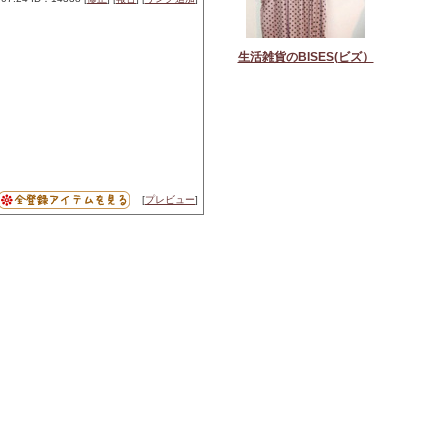
生活雑貨のBISES(ビズ）
[
プレビュー
]