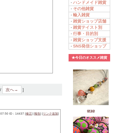
ハンドメイド雑貨
・
その他雑貨
・
輸入雑貨
・
雑貨ショップ店舗
・
雑貨テイスト別
・
行事・目的別
・
雑貨ショップ支援
・
SNS発信ショップ
・
★今日のオススメ雑貨
/
次へ→
]
grap
07:50 ID：14437 [
修正
] [
報告
] [
リンク追加
]