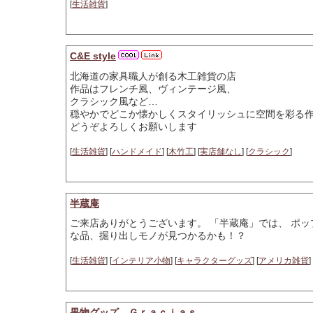
[
生活雑貨
]
C&E style
北海道の家具職人が創る木工雑貨の店
作品はフレンチ風、ヴィンテージ風、
クラシック風など…
穏やかでどこか懐かしくスタイリッシュに空間を彩る
どうぞよろしくお願いします
[
生活雑貨
] [
ハンドメイド
] [
木竹工
] [
実店舗なし
] [
クラシック
]
半蔵庵
ご来店ありがとうございます。 「半蔵庵」では、 ポ
な品、掘り出しモノが見つかるかも！？
[
生活雑貨
] [
インテリア小物
] [
キャラクターグッズ
] [
アメリカ雑貨
] 
果物グッズ Ｇｒａｃｉａｓ