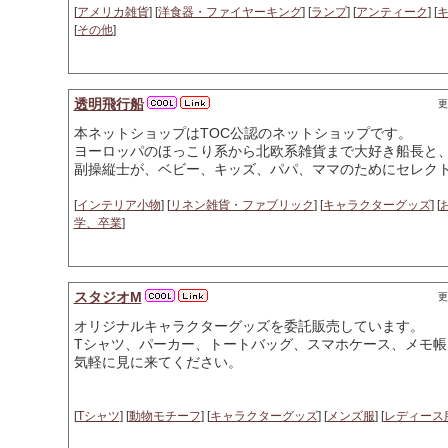
[
アメリカ雑貨
] [
洋食器・ファイヤーキング
] [
ランプ
] [
アンティーク
] [
[
その他
]
透明飛行船
更
本ネットショップはTOC公認のネットショップです。
ヨーロッパのほっこり系から北欧系雑貨まで大好き船長と
副操縦士が、ベビー、キッズ、パパ、ママのためにセレク
[
インテリア小物
] [
リネン雑貨・ファブリック
] [
キャラクターグッズ
] [
学、卒業
]
スタジオM
更
オリジナルキャラクターグッズを委託販売しています。
Tシャツ、パーカー、トートバッグ、スマホケース、メモ帳
気軽に見に来てください。
[
Tシャツ
] [
動物モチーフ
] [
キャラクターグッズ
] [
メンズ服
] [
レディース