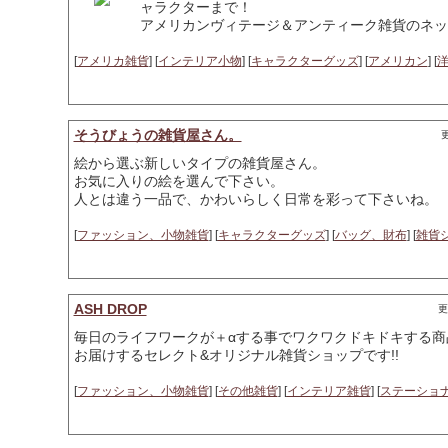
ャラクターまで！
アメリカンヴィテージ＆アンティーク雑貨のネッ
[
アメリカ雑貨
] [
インテリア小物
] [
キャラクターグッズ
] [
アメリカン
] [
そうびょうの雑貨屋さん。
更
絵から選ぶ新しいタイプの雑貨屋さん。
お気に入りの絵を選んで下さい。
人とは違う一品で、かわいらしく日常を彩って下さいね。
[
ファッション、小物雑貨
] [
キャラクターグッズ
] [
バッグ、財布
] [
雑貨
ASH DROP
更
毎日のライフワークが＋αする事でワクワクドキドキする商
お届けするセレクト&オリジナル雑貨ショップです!!
[
ファッション、小物雑貨
] [
その他雑貨
] [
インテリア雑貨
] [
ステーショ