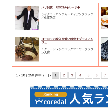
バリ雑貨 ROOSA◆ルーサ◆
ライクラ・ロングカーディガンブラック
／生産決定！
ヨーロッパ輸入可愛い雑貨★プティアン
ジュ
ミクサージュかごバッグフラワーブラウ
ン入荷
1 - 10 ( 250 件中 ) [ /
1
2
3
4
5
6
7