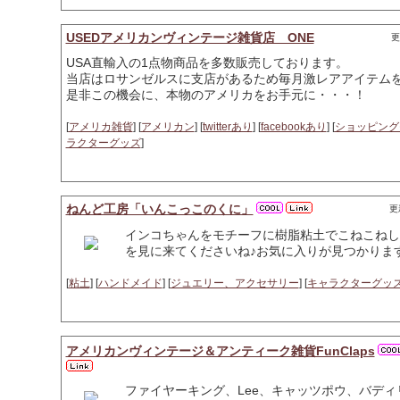
USEDアメリカンヴィンテージ雑貨店 ONE
更
USA直輸入の1点物商品を多数販売しております。
当店はロサンゼルスに支店があるため毎月激レアアイテム
是非この機会に、本物のアメリカをお手元に・・・！
[
アメリカ雑貨
] [
アメリカン
] [
twitterあり
] [
facebookあり
] [
ショッピング
ラクターグッズ
]
ねんど工房「いんこっこのくに」
更新
インコちゃんをモチーフに樹脂粘土でこねこねしてお
を見に来てくださいね♪お気に入りが見つかりま
[
粘土
] [
ハンドメイド
] [
ジュエリー、アクセサリー
] [
キャラクターグッ
アメリカンヴィンテージ＆アンティーク雑貨FunClaps
ファイヤーキング、Lee、キャッツポウ、バデ