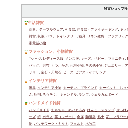
雑貨ショップ検
生活雑貨
食器、テーブルウェア
,
和食器
,
洋食器・ファイヤーキング
,
キッ
雑貨
,
収納
,
バス、トイレタリー
,
寝具
,
リネン雑貨・ファブリッ
帯電話小物
ファッション、小物雑貨
Tシャツ
,
レディース服
,
メンズ服
,
キッズ、ベビー、マタニティ
,
バッグ、財布
,
くつ、かさ
,
化粧小物
,
その他小物
,
ジュエリー、
サリー
,
宝石・天然石
,
ビーズ
,
ピアス・イアリング
インテリア雑貨
家具
,
インテリア小物
,
カーテン、ブラインド
,
カーペット、じゅ
ん
,
照明
,
ろうそく、キャンドル
,
ランプ
,
ウェルカムボード
ハンドメイド雑貨
ハンドメイド
,
おもちゃ、ぬいぐるみ
,
はんこ・スタンプ
,
せっけ
ーズ
,
紙
,
ガラス
,
革（レザー）
,
金属
,
陶磁器
,
粘土
,
花（フラワー
物
,
パッチワーク・キルト
,
フェルト
,
木竹工