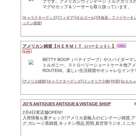
プです。アメリカンヴィンテージ ミルクガラス
マグやカップ＆ソーサーも取り扱っています。
[
キャラクターグッズ
] [
フィギア
] [
オルゴール
] [
洋食器・ファイヤーキ
ッチン雑貨
]
アメリカン雑貨【ＨＥＲＭＩＴ（ハーミット）】
BETTY BOOP（ベテイブープ）やスパイダ
トルポニー、ストロベリーショートケーキ他アメ
ROUTE66、楽しい生活雑貨やオシャレなイン
[
アメリカ雑貨
] [
キャラクターグッズ
] [
インテリア小物
] [
中部
] [
おもち
JO’S ANTIQUES ANTIQUE＆VINTAGE SHOP
更
2月4日実店舗OPEN!!
入荷情報も要チェック!アメリカ直輸入のビンテージ雑貨,アン
グ,ガレージ系雑貨,キッチン用品,照明,真空管ラジオ,ミニ