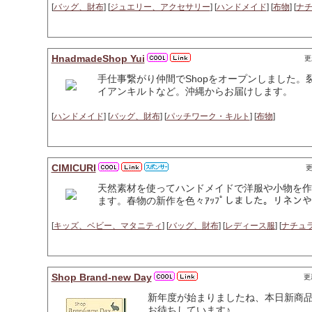
[
バッグ、財布
] [
ジュエリー、アクセサリー
] [
ハンドメイド
] [
布物
] [
ナ
HnadmadeShop Yui
更
手仕事繋がり仲間でShopをオープンしました
イアンキルトなど。沖縄からお届けします。
[
ハンドメイド
] [
バッグ、財布
] [
パッチワーク・キルト
] [
布物
]
CIMICURI
更
天然素材を使ってハンドメイドで洋服や小物を作
ます。春物の新作を色々ｱｯﾌﾟしました。リネン
[
キッズ、ベビー、マタニティ
] [
バッグ、財布
] [
レディース服
] [
ナチュ
Shop Brand-new Day
更新
新年度が始まりましたね、本日新商
お待ちしています♪