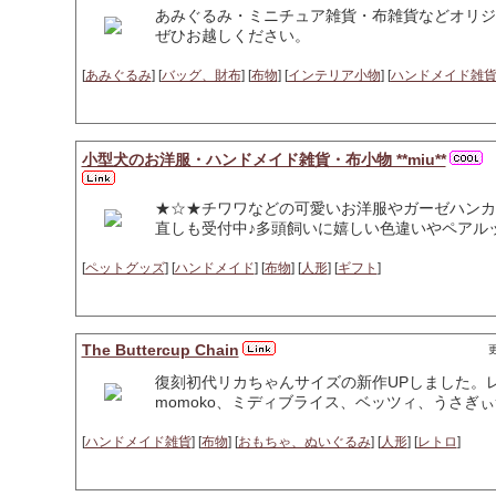
あみぐるみ・ミニチュア雑貨・布雑貨などオリジ
ぜひお越しください。
[
あみぐるみ
] [
バッグ、財布
] [
布物
] [
インテリア小物
] [
ハンドメイド雑
小型犬のお洋服・ハンドメイド雑貨・布小物 **miu**
★☆★チワワなどの可愛いお洋服やガーゼハンカ
直しも受付中♪多頭飼いに嬉しい色違いやペアルッ
[
ペットグッズ
] [
ハンドメイド
] [
布物
] [
人形
] [
ギフト
]
The Buttercup Chain
更
復刻初代リカちゃんサイズの新作UPしました。
momoko、ミディブライス、ベッツィ、うさぎ
[
ハンドメイド雑貨
] [
布物
] [
おもちゃ、ぬいぐるみ
] [
人形
] [
レトロ
]