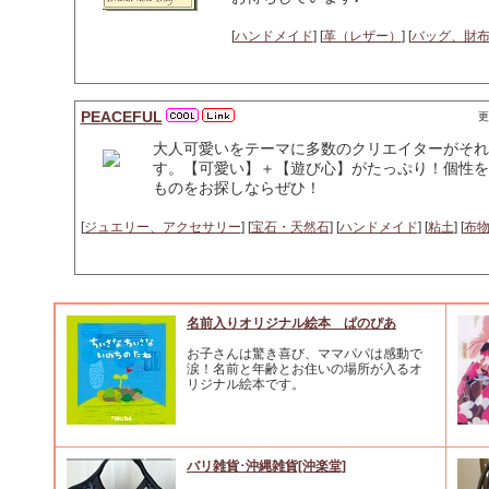
[
ハンドメイド
] [
革（レザー）
] [
バッグ、財
PEACEFUL
更
大人可愛いをテーマに多数のクリエイターがそれ
す。【可愛い】＋【遊び心】がたっぷり！個性を
ものをお探しならぜひ！
[
ジュエリー、アクセサリー
] [
宝石・天然石
] [
ハンドメイド
] [
粘土
] [
布
名前入りオリジナル絵本 ぱのぴあ
お子さんは驚き喜び、ママパパは感動で
涙！名前と年齢とお住いの場所が入るオ
リジナル絵本です。
バリ雑貨･沖縄雑貨[沖楽堂]