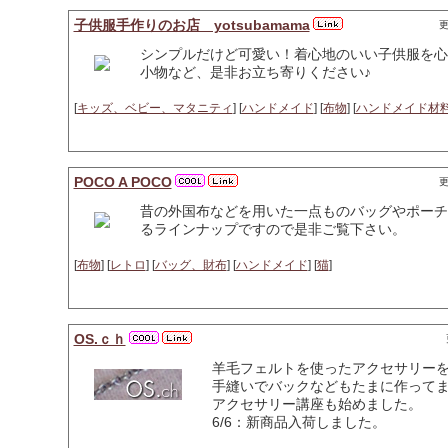
子供服手作りのお店 yotsubamama
更
シンプルだけど可愛い！着心地のいい子供服を心
小物など、是非お立ち寄りください♪
[
キッズ、ベビー、マタニティ
] [
ハンドメイド
] [
布物
] [
ハンドメイド材
POCO A POCO
更
昔の外国布などを用いた一点ものバッグやポーチ
るラインナップですので是非ご覧下さい。
[
布物
] [
レトロ
] [
バッグ、財布
] [
ハンドメイド
] [
猫
]
OS.ｃｈ
羊毛フェルトを使ったアクセサリー
手縫いでバックなどもたまに作って
アクセサリー講座も始めました。
6/6：新商品入荷しました。