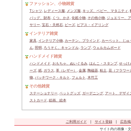
ファッション、小物雑貨
Tシャツ
,
レディース服
,
メンズ服
,
キッズ、ベビー、マタニティ
,
バッグ、財布
,
くつ、かさ
,
化粧小物
,
その他小物
,
ジュエリー、
サリー
,
宝石・天然石
,
ビーズ
,
ピアス・イアリング
インテリア雑貨
家具
,
インテリア小物
,
カーテン、ブラインド
,
カーペット、じゅ
ん
,
照明
,
ろうそく、キャンドル
,
ランプ
,
ウェルカムボード
ハンドメイド雑貨
ハンドメイド
,
おもちゃ、ぬいぐるみ
,
はんこ・スタンプ
,
せっけ
ーズ
,
紙
,
ガラス
,
革（レザー）
,
金属
,
陶磁器
,
粘土
,
花（フラワー
物
,
パッチワーク・キルト
,
フェルト
,
木竹工
その他雑貨
ステーショナリー
,
ペットグッズ
,
ガーデニング
,
アート、デザイ
ストカード
,
絵画、絵本
ご利用ガイド
|
サイト登録
|
広告掲
サイト内の画像・