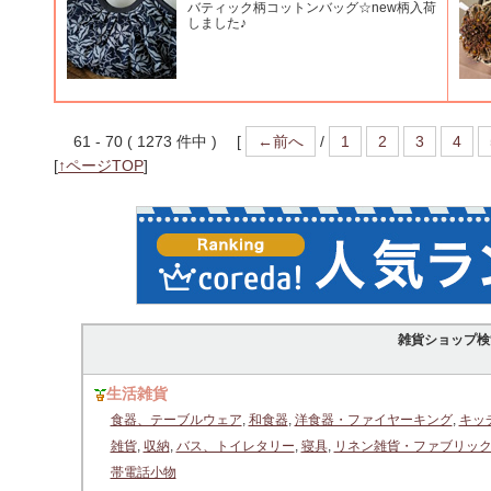
バティック柄コットンバッグ☆new柄入荷
しました♪
61 - 70 ( 1273 件中 ) [
←前へ
/
1
2
3
4
[
↑ページTOP
]
雑貨ショップ検
生活雑貨
食器、テーブルウェア
,
和食器
,
洋食器・ファイヤーキング
,
キッ
雑貨
,
収納
,
バス、トイレタリー
,
寝具
,
リネン雑貨・ファブリッ
帯電話小物