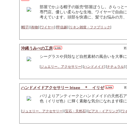
部屋でかぶる帽子の販売*部屋ぼうし。さらっと
専門店。優しい柔らかな生地、ワイヤーで自由に
考えています。頭部を快適に、髪でお悩みの方、
[
帽子
] [
布物
] [
ワイヤー
] [
甲信越
] [
リネン雑貨・ファブリック
]
沖縄うみべの工房
更新
シーグラスや貝殻など自然素材の風合いを大事に
[
ジュエリー、アクセサリー
] [
ハンドメイド
] [
ナチュラル
] [
ハンドメイドアクセサリー Irisee ＊ イリゼ
更
パリよりアンティークとハンドメイドの天然石ア
色（イリゼ色）に輝く素敵な気分になれます様に
[
ジュエリー、アクセサリー
] [
宝石・天然石
] [
ピアス・イアリング
] [
ワ