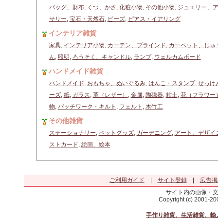
バッグ、財布
,
くつ、かさ
,
化粧小物
,
その他小物
,
ジュエリー、
サリー
,
宝石・天然石
,
ビーズ
,
ピアス・イアリング
インテリア雑貨
家具
,
インテリア小物
,
カーテン、ブラインド
,
カーペット、じゅ
ん
,
照明
,
ろうそく、キャンドル
,
ランプ
,
ウェルカムボード
ハンドメイド雑貨
ハンドメイド
,
おもちゃ、ぬいぐるみ
,
はんこ・スタンプ
,
せっけ
ーズ
,
紙
,
ガラス
,
革（レザー）
,
金属
,
陶磁器
,
粘土
,
花（フラワー
物
,
パッチワーク・キルト
,
フェルト
,
木竹工
その他雑貨
ステーショナリー
,
ペットグッズ
,
ガーデニング
,
アート、デザイ
ストカード
,
絵画、絵本
ご利用ガイド
|
サイト登録
|
広告掲
サイト内の画像・
Copyright (c) 2001-2
手作り雑貨、生活雑貨、輸