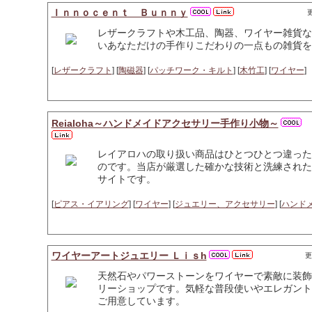
Ｉｎｎｏｃｅｎｔ Ｂｕｎｎｙ
更
レザークラフトや木工品、陶器、ワイヤー雑貨な
いあなただけの手作りこだわりの一点もの雑貨を
[
レザークラフト
] [
陶磁器
] [
パッチワーク・キルト
] [
木竹工
] [
ワイヤー
]
Reialoha～ハンドメイドアクセサリー手作り小物～
レイアロハの取り扱い商品はひとつひとつ違った
のです。当店が厳選した確かな技術と洗練された
サイトです。
[
ピアス・イアリング
] [
ワイヤー
] [
ジュエリー、アクセサリー
] [
ハンド
ワイヤーアートジュエリー Ｌｉｓh
更
天然石やパワーストーンをワイヤーで素敵に装飾
リーショップです。気軽な普段使いやエレガント
ご用意しています。