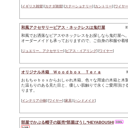
[
イギリス雑貨
] [
カナダ雑貨
] [
ステーショナリー
] [
カントリー
] [
ワイヤ
和風アクセサリーピアス・ネックレスは鬼灯屋
更
和風でお洒落なピアスやネックレスをお探しなら鬼灯屋へ
オーダーメイドも承っておりますので、ご自身の和服や着
[
ジュエリー、アクセサリー
] [
ピアス・イアリング
] [
ワイヤー
]
オリジナル木箱 Ｗｏｏｄｂｏｘ Ｔｅｒａ
更
おもちゃｂｏｘからおしゃれ木箱、色々な用途の木箱と木
た温もりのある見た目と、優しい肌触りで永くご愛用頂け
ります。
[
インテリア小物
] [
ワイヤー
] [
家具
] [
ハンドメイド
]
部屋でかぶる帽子の販売*部屋ぼうし*HEYABOUSHI