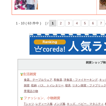
1 - 10 ( 63 件中 ) [ /
1
2
3
4
5
6
7
雑貨ショップ検
生活雑貨
食器、テーブルウェア
,
和食器
,
洋食器・ファイヤーキング
,
キッ
雑貨
,
収納
,
バス、トイレタリー
,
寝具
,
リネン雑貨・ファブリッ
帯電話小物
ファッション、小物雑貨
Tシャツ
,
レディース服
,
メンズ服
,
キッズ、ベビー、マタニティ
,