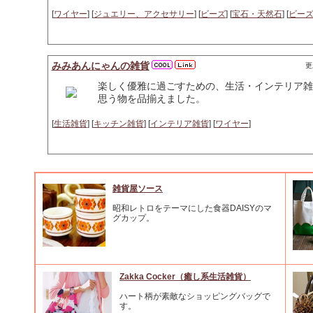
[
ワイヤー
] [
ジュエリー、アクセサリー
] [
ビーズ
] [
宝石・天然石
] [
ビー
みみあんにゃんの雑貨
更
楽しく優雅に過ごすための、生活・インテリア雑
思う物を品揃えました。
[
生活雑貨
] [
キッチン雑貨
] [
インテリア雑貨
] [
ワイヤー
]
雑貨屋ソース
昭和レトロをテーマにした食器DAISYのマ
グカップ。
Zakka Cocker（癒し系生活雑貨）
ハート柄が素敵なショッピングバッグで
す。