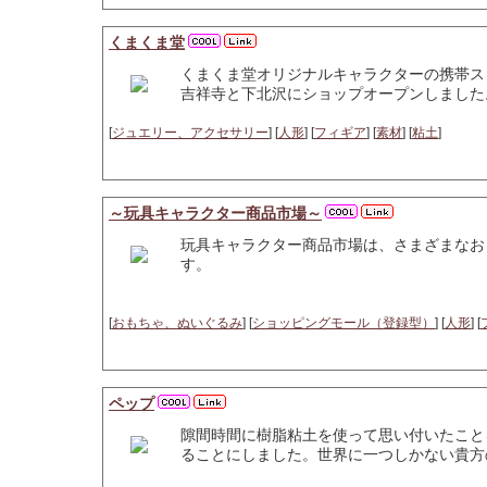
くまくま堂
くまくま堂オリジナルキャラクターの携帯ス
吉祥寺と下北沢にショップオープンしました
[
ジュエリー、アクセサリー
] [
人形
] [
フィギア
] [
素材
] [
粘土
]
～玩具キャラクター商品市場～
玩具キャラクター商品市場は、さまざまなお
す。
[
おもちゃ、ぬいぐるみ
] [
ショッピングモール（登録型）
] [
人形
] [
ペップ
隙間時間に樹脂粘土を使って思い付いたこと
ることにしました。世界に一つしかない貴方