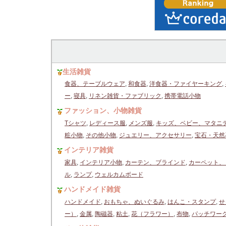
生活雑貨
食器、テーブルウェア
,
和食器
,
洋食器・ファイヤーキング
,
ー
,
寝具
,
リネン雑貨・ファブリック
,
携帯電話小物
ファッション、小物雑貨
Tシャツ
,
レディース服
,
メンズ服
,
キッズ、ベビー、マタニ
粧小物
,
その他小物
,
ジュエリー、アクセサリー
,
宝石・天然
インテリア雑貨
家具
,
インテリア小物
,
カーテン、ブラインド
,
カーペット、
ル
,
ランプ
,
ウェルカムボード
ハンドメイド雑貨
ハンドメイド
,
おもちゃ、ぬいぐるみ
,
はんこ・スタンプ
,
せ
ー）
,
金属
,
陶磁器
,
粘土
,
花（フラワー）
,
布物
,
パッチワー