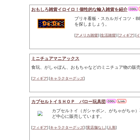
おもしろ雑貨イロイロ！個性的な輸入雑貨を紹介
ブリキ看板・スカルガイコツ・B
を探しましょう。
[
アメリカ雑貨
] [
生活雑貨
] [
フィギア
] [
イ
ミニチュアマニアックス
食玩、がしゃぽん、おもちゃなどのミニチュア物の販
[
フィギア
] [
キャラクターグッズ
]
カプセルトイＳＨＯＰ バロー玩具団
カプセルトイ（ガシャポン、がちゃがちゃ）
ど中心に販売しています。
[
フィギア
] [
キャラクターグッズ
] [
実店舗なし
] [
人形
]