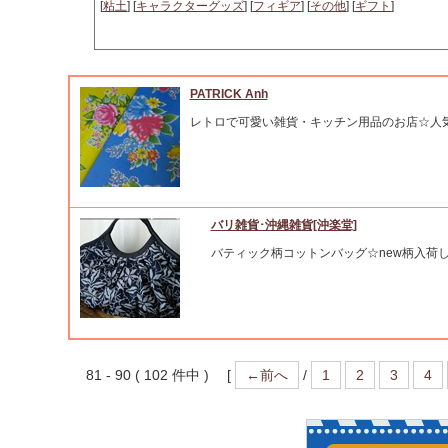
[
粘土
] [
キャラクターグッズ
] [
フィギア
] [
その他
] [
ギフト
]
PATRICK Anh
レトロで可愛い雑貨・キッチン用品のお店☆人
バリ雑貨･沖縄雑貨[沖楽堂]
バティック柄コットンバッグ☆new柄入荷し
81 - 90 ( 102 件中 ) [
←前へ
/
1
2
3
4