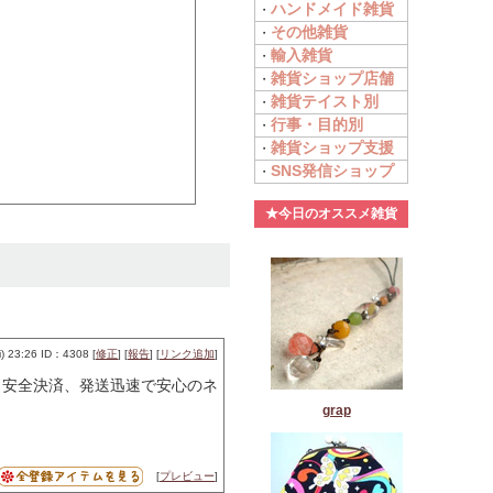
ハンドメイド雑貨
・
その他雑貨
・
輸入雑貨
・
雑貨ショップ店舗
・
雑貨テイスト別
・
行事・目的別
・
雑貨ショップ支援
・
SNS発信ショップ
・
★今日のオススメ雑貨
 23:26 ID：4308 [
修正
] [
報告
] [
リンク追加
]
、安全決済、発送迅速で安心のネ
grap
[
プレビュー
]