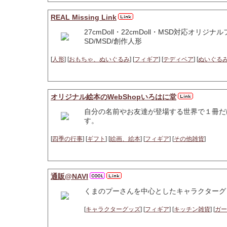
REAL Missing Link
27cmDoll・22cmDoll・MSD対
SD/MSD/創作人形
[
人形
] [
おもちゃ、ぬいぐるみ
] [
フィギア
] [
テディベア
] [
ぬいぐる
オリジナル絵本のWebShopいろはに堂
自分の名前やお友達が登場する世界で１冊だ
す。
[
四季の行事
] [
ギフト
] [
絵画、絵本
] [
フィギア
] [
その他雑貨
]
通販@NAVI
くまのプーさんを中心としたキャラクターグ
[
キャラクターグッズ
] [
フィギア
] [
キッチン雑貨
] [
ガー