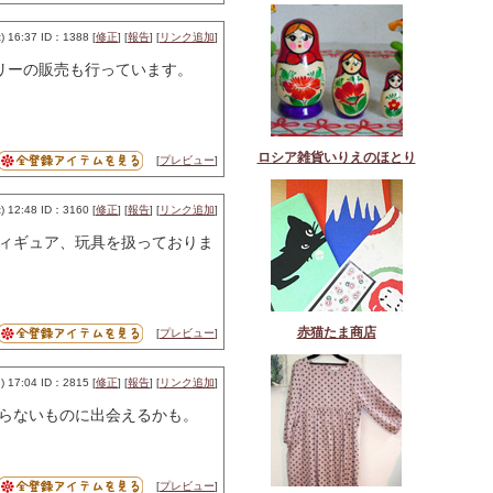
 16:37 ID：1388 [
修正
] [
報告
] [
リンク追加
]
セサリーの販売も行っています。
ロシア雑貨いりえのほとり
[
プレビュー
]
 12:48 ID：3160 [
修正
] [
報告
] [
リンク追加
]
ィギュア、玩具を扱っておりま
赤猫たま商店
[
プレビュー
]
 17:04 ID：2815 [
修正
] [
報告
] [
リンク追加
]
らないものに出会えるかも。
[
プレビュー
]