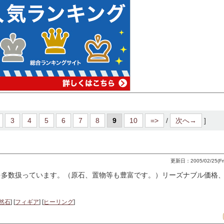
3
4
5
6
7
8
9
10
=>
/
次へ→
]
更新日：2005/02/25(Fri)
を多数扱っています。（原石、置物等も豊富です。）リーズナブル価格
然石
] [
フィギア
] [
ヒーリング
]