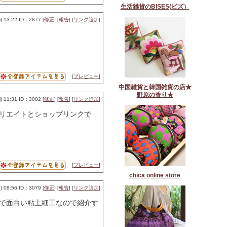
生活雑貨のBISES(ビズ）
 13:22 ID：2877 [
修正
] [
報告
] [
リンク追加
]
[
プレビュー
]
中国雑貨と韓国雑貨の店★
野原の香り★
 11:31 ID：3002 [
修正
] [
報告
] [
リンク追加
]
リエイトとショップリンクで
[
プレビュー
]
chica online store
 08:56 ID：3079 [
修正
] [
報告
] [
リンク追加
]
で面白い粘土細工なので紹介す