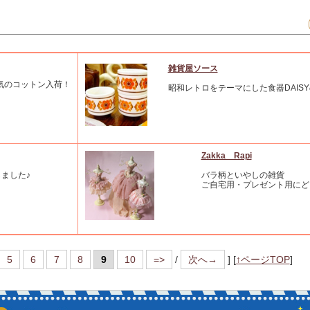
雑貨屋ソース
気のコットン入荷！
昭和レトロをテーマにした食器DAIS
Zakka Rapi
ました♪
バラ柄といやしの雑貨
ご自宅用・プレゼント用にど
5
6
7
8
9
10
=>
/
次へ→
]
[
↑ページTOP
]