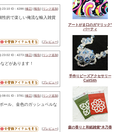
 23:10 ID：4286 [
修正
] [
報告
] [
リンク追加
]
！個性的で楽しい俺流な輸入雑貨
アートがま口のガマリック*
パーティ
[
プレビュー
]
 23:02 ID：4273 [
修正
] [
報告
] [
リンク追加
]
ルなどがあります！
手作りビーズアクセサリー
CaitSith
[
プレビュー
]
 08:01 ID：3781 [
修正
] [
報告
] [
リンク追加
]
ボール、金色のガッシュベルな
森の香りと和紙雑貨*木乃香
[
プレビュー
]