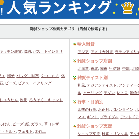
雑貨ショップ検索カテゴリ （店舗で検索する）
輸入雑貨
キッチン雑貨
,
収納
,
バス、トイレタリ
アジア
,
アメリカ雑貨
,
ラテンアメリ
雑貨ショップ店舗
北海道
,
東北
,
関東
,
甲信越
,
中部
,
北陸
ティ
,
帽子
,
バッグ、財布
,
くつ、かさ
,
化
雑貨テイスト別
石
,
ビーズ
,
ピアス・イアリング
和風
,
アジアンテイスト
,
アンティー
ル
,
ヒーリング
,
モダン
,
レトロ
,
動物
じゅうたん
,
照明
,
ろうそく、キャンド
行事・目的別
四季の行事
,
お正月
,
バレンタイン
,
ホ
マス
,
ギフト
,
ブライダル
,
アウトドア
っけん
,
ビーズ
,
紙
,
ガラス
,
革（レザ
雑貨ショップ支援
ク・キルト
,
フェルト
,
木竹工
ショップ支援
,
検索・リンク集
,
アク