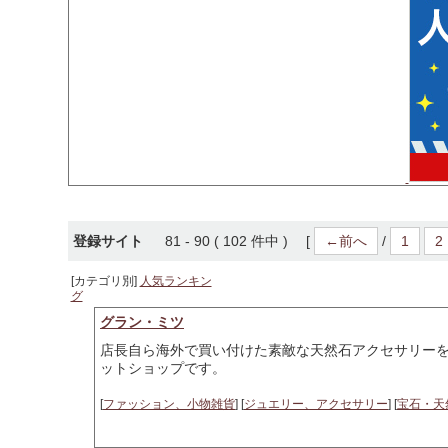
登録サイト
81 - 90 ( 102 件中 ) [
←前へ
/
1
2
[カテゴリ別]
人気ランキン
グ
グラン・ミツ
店長自ら海外で買い付けた素敵な天然石アクセサリー
ットショップです。
[
ファッション、小物雑貨
] [
ジュエリー、アクセサリー
] [
宝石・天