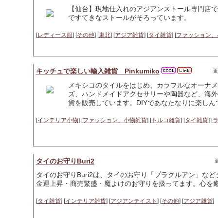
【仙台】現地仕入れのアジアンストール専門店で
ですてきなストールがそろっています。
[
レディース服
] [
その他
] [
東北
] [
アジア雑貨
] [
タイ雑貨
] [
ファッション、
キッチュで楽しい輸入雑貨 Pinkumiko
更
メキシコのタイルをはじめ、カラフルなオーナメ
ズ、ハンドメイドアクセサリーや陶器など、海外
貨を販売しています。DIYであなたなりに楽し
[
インテリア小物
] [
ファッション、小物雑貨
] [
トルコ雑貨
] [
タイ雑貨
] [
タイのお守りBuri2
更
タイのお守りBuri2は、タイのお守り「プラクルアン」な
金運上昇・商売繁盛・魔よけのお守りを扱ってます。心を
[
タイ雑貨
] [
インテリア雑貨
] [
アジアンテイスト
] [
その他
] [
アジア雑貨
]