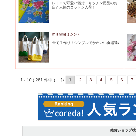
レトロで可愛い雑貨・キッチン用品のお
店☆人気のコットン入荷！
mishim(ミシン）
全て手作り！シンプルでかわいい食器達♪
1 - 10 ( 281 件中 ) [ /
1
2
3
4
5
6
7
雑貨ショップ検