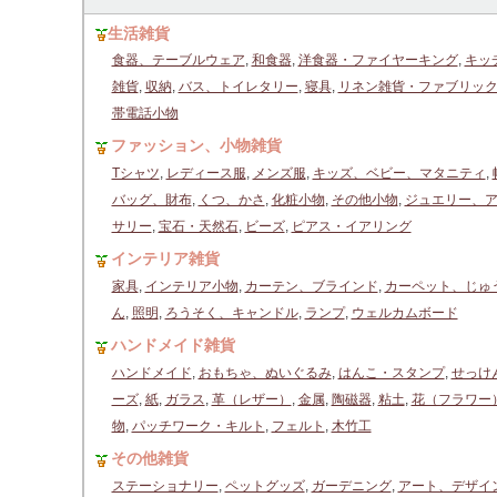
生活雑貨
食器、テーブルウェア
,
和食器
,
洋食器・ファイヤーキング
,
キッ
雑貨
,
収納
,
バス、トイレタリー
,
寝具
,
リネン雑貨・ファブリッ
帯電話小物
ファッション、小物雑貨
Tシャツ
,
レディース服
,
メンズ服
,
キッズ、ベビー、マタニティ
,
バッグ、財布
,
くつ、かさ
,
化粧小物
,
その他小物
,
ジュエリー、
サリー
,
宝石・天然石
,
ビーズ
,
ピアス・イアリング
インテリア雑貨
家具
,
インテリア小物
,
カーテン、ブラインド
,
カーペット、じゅ
ん
,
照明
,
ろうそく、キャンドル
,
ランプ
,
ウェルカムボード
ハンドメイド雑貨
ハンドメイド
,
おもちゃ、ぬいぐるみ
,
はんこ・スタンプ
,
せっけ
ーズ
,
紙
,
ガラス
,
革（レザー）
,
金属
,
陶磁器
,
粘土
,
花（フラワー
物
,
パッチワーク・キルト
,
フェルト
,
木竹工
その他雑貨
ステーショナリー
,
ペットグッズ
,
ガーデニング
,
アート、デザイ