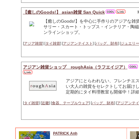
【癒しのGoods!】 asian雑貨 San Quick
更
【癒しのGoods!】を中心に手作りのアジアな
サリー・スカート・トップス・インテリア・陶磁
ンラインショップ。
[
アジア雑貨
] [
タイ雑貨
] [
アジアンテイスト
] [
バッグ、財布
] [
ジュエリ
アジアン雑貨ショップ roughAsia（ラフエイジア）
アジアにとらわれない、フレンチエ
い大人の雑貨をセレクトしてお届け
定期的にタイ料理教室も開催中！詳細
[
タイ雑貨
] [
近畿
] [
食器、テーブルウェア
] [
バッグ、財布
] [
アジアンテ
PATRICK Anh