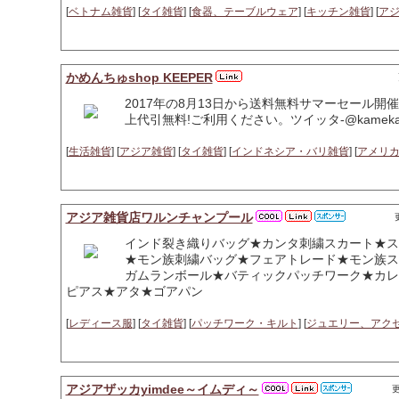
[
ベトナム雑貨
] [
タイ雑貨
] [
食器、テーブルウェア
] [
キッチン雑貨
] [
ア
かめんちゅshop KEEPER
2017年の8月13日から送料無料サマーセール開
上代引無料!ご利用ください。ツイッタ-@kamekam
[
生活雑貨
] [
アジア雑貨
] [
タイ雑貨
] [
インドネシア・バリ雑貨
] [
アメリ
アジア雑貨店ワルンチャンプール
インド裂き織りバッグ★カンタ刺繍スカート★ス
★モン族刺繍バッグ★フェアトレード★モン族スカ
ガムランボール★バティックパッチワーク★カレン
ピアス★アタ★ゴアパン
[
レディース服
] [
タイ雑貨
] [
パッチワーク・キルト
] [
ジュエリー、アク
アジアザッカyimdee～イムディ～
更