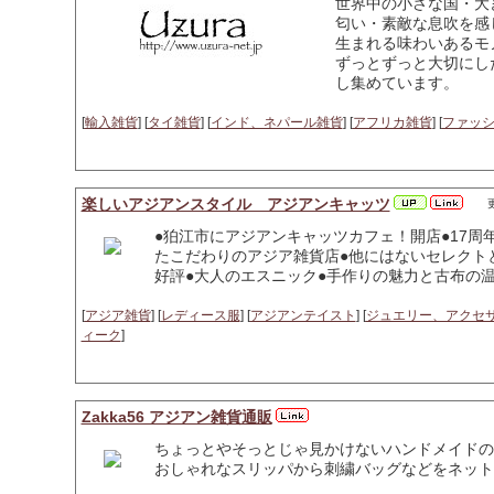
世界中の小さな国・大
匂い・素敵な息吹を感
生まれる味わいあるモ
ずっとずっと大切にし
し集めています。
[
輸入雑貨
] [
タイ雑貨
] [
インド、ネパール雑貨
] [
アフリカ雑貨
] [
ファッ
楽しいアジアンスタイル アジアンキャッツ
更
●狛江市にアジアンキャッツカフェ！開店●17周
たこだわりのアジア雑貨店●他にはないセレクト
好評●大人のエスニック●手作りの魅力と古布の温
[
アジア雑貨
] [
レディース服
] [
アジアンテイスト
] [
ジュエリー、アクセ
ィーク
]
Zakka56 アジアン雑貨通販
ちょっとやそっとじゃ見かけないハンドメイドの
おしゃれなスリッパから刺繍バッグなどをネット販売