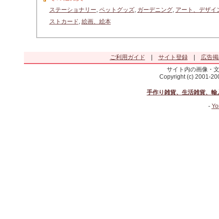
ステーショナリー
,
ペットグッズ
,
ガーデニング
,
アート、デザイ
ストカード
,
絵画、絵本
ご利用ガイド
|
サイト登録
|
広告掲
サイト内の画像・
Copyright (c) 2001-2
手作り雑貨、生活雑貨、輸
-
Yo