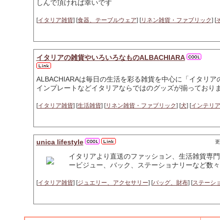
しんで頂ければ幸いです
[
イタリア雑貨
] [
食器、テーブルウェア
] [
リネン雑貨・ファブリック
] [
イタリアの雑貨やいろいろなものALBACHIARA
ALBACHIARAは毎日の生活を彩る雑貨を中心に「イタ
インプレートなどイタリアならではのグッズが揃っており
[
イタリア雑貨
] [
生活雑貨
] [
リネン雑貨・ファブリック
] [
犬
] [
インテリ
unica lifestyle
更
イタリアより直送のファッション、生活雑貨専門
ービジュー、バック、ステーショナリーなど数々
[
イタリア雑貨
] [
ジュエリー、アクセサリー
] [
バッグ、財布
] [
ステーシ