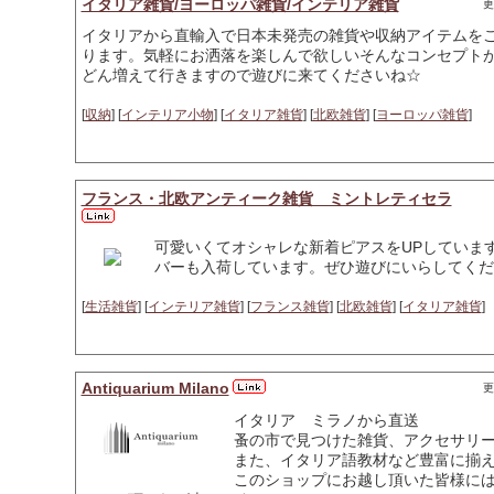
イタリア雑貨/ヨーロッパ雑貨/インテリア雑貨
更
イタリアから直輸入で日本未発売の雑貨や収納アイテムを
ります。気軽にお洒落を楽しんで欲しいそんなコンセプト
どん増えて行きますので遊びに来てくださいね☆
[
収納
] [
インテリア小物
] [
イタリア雑貨
] [
北欧雑貨
] [
ヨーロッパ雑貨
]
フランス・北欧アンティーク雑貨 ミントレティセラ
可愛いくてオシャレな新着ピアスをUPしていま
バーも入荷しています。ぜひ遊びにいらしてくだ
[
生活雑貨
] [
インテリア雑貨
] [
フランス雑貨
] [
北欧雑貨
] [
イタリア雑貨
]
Antiquarium Milano
更
イタリア ミラノから直送
蚤の市で見つけた雑貨、アクセサリ
また、イタリア語教材など豊富に揃
このショップにお越し頂いた皆様に