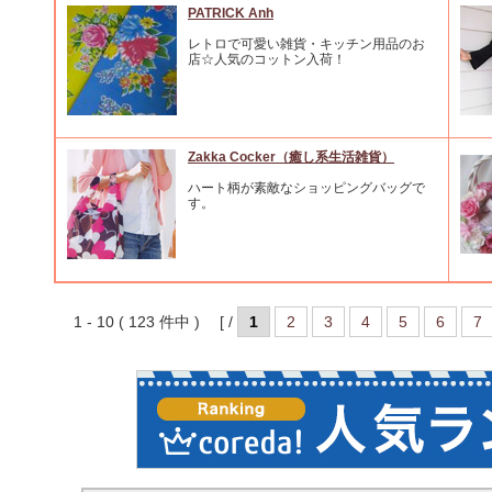
PATRICK Anh
レトロで可愛い雑貨・キッチン用品のお
店☆人気のコットン入荷！
Zakka Cocker（癒し系生活雑貨）
ハート柄が素敵なショッピングバッグで
す。
1 - 10 ( 123 件中 ) [ /
1
2
3
4
5
6
7