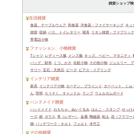
雑貨ショップ検
生活雑貨
食器、テーブルウェア
,
和食器
,
洋食器・ファイヤーキング
,
キッ
雑貨
,
収納
,
バス、トイレタリー
,
寝具
,
リネン雑貨・ファブリッ
帯電話小物
ファッション、小物雑貨
Tシャツ
,
レディース服
,
メンズ服
,
キッズ、ベビー、マタニティ
,
バッグ、財布
,
くつ、かさ
,
化粧小物
,
その他小物
,
ジュエリー、
サリー
,
宝石・天然石
,
ビーズ
,
ピアス・イアリング
インテリア雑貨
家具
,
インテリア小物
,
カーテン、ブラインド
,
カーペット、じゅ
ん
,
照明
,
ろうそく、キャンドル
,
ランプ
,
ウェルカムボード
ハンドメイド雑貨
ハンドメイド
,
おもちゃ、ぬいぐるみ
,
はんこ・スタンプ
,
せっけ
ーズ
,
紙
,
ガラス
,
革（レザー）
,
金属
,
陶磁器
,
粘土
,
花（フラワー
物
,
パッチワーク・キルト
,
フェルト
,
木竹工
その他雑貨