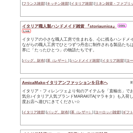
[
フランス雑貨
] [
キッチン雑貨
] [
イタリア雑貨
] [
リネン雑貨・ファブリ
イタリア職人製ハンドメイド雑貨 『storiaunica』
イタリアの小さな職人工房で生まれる、心に残るハンドメ
ながらの職人工房でひとつずつ丹念に制作される製品たち
界に「たったひとつ」の物語たちです。
[
バッグ、財布
] [
革（レザー）
] [
ハンドメイド雑貨
] [
イタリア雑貨
] [
ヨ
AmicaMakoイタリアンファッションを日本へ
更
イタリア・フィレンツェより旬のアイテムを「直輸出」で
気分♪イタリア人気ブランドMARAKITA(マラキタ）も入
度お店へ遊びにきてください☆
[
イタリア雑貨
] [
バッグ、財布
] [
革（レザー）
] [
ヨーロッパ雑貨
] [
ギフ