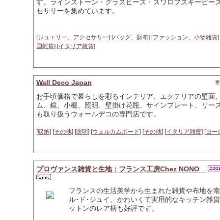
す。ラインストーン・グラスビーズ・スワロフスキービー
セサリーを集めています。
[
ジュエリー、アクセサリー
] [
バッグ、財布
] [
ファッション、小物雑貨
]
国雑貨
] [
イタリア雑貨
]
Wall Deco Japan
更
お手頃価格で暮らしを彩るインテリア、エクテリアの壁面
ム、鏡、小棚、照明、壁掛け花瓶、サインプレート、リース、など
も取り扱うウォールデコの専門店です。
[
収納
] [
その他
] [
照明
] [
ウェルカムボード
] [
その他
] [
イタリア雑貨
] [
ヨー
プロヴァンス雑貨と生地：フランス工房Chez NONO
フランスの生活美学から生まれた雑貨や布地を南
ル･ド･ジュイ、かわいくて実用的なキッチン雑貨
ットンのレア柄も好評です。