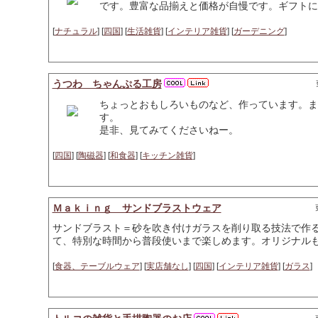
です。豊富な品揃えと価格が自慢です。ギフトに
[
ナチュラル
] [
四国
] [
生活雑貨
] [
インテリア雑貨
] [
ガーデニング
]
うつわ ちゃんぷる工房
ちょっとおもしろいものなど、作っています。ま
す。
是非、見てみてくださいねー。
[
四国
] [
陶磁器
] [
和食器
] [
キッチン雑貨
]
Ｍａｋｉｎｇ サンドブラストウェア
サンドブラスト＝砂を吹き付けガラスを削り取る技法で作
て、特別な時間から普段使いまで楽しめます。オリジナル
[
食器、テーブルウェア
] [
実店舗なし
] [
四国
] [
インテリア雑貨
] [
ガラス
]