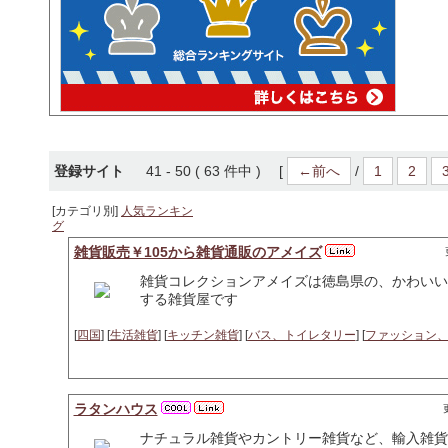
登録サイト
41 - 50 ( 63 件中 ) [
←前へ
/
1
2
[カテゴリ別]
人気ランキン
グ
雑貨販売￥105から雑貨通販のアメイズ
雑貨コレクションアメイズは徳島県の、かわいい
する雑貨屋です
[
四国
] [
生活雑貨
] [
キッチン雑貨
] [
バス、トイレタリー
] [
ファッション
ラタンハウス
ナチュラル雑貨やカントリー雑貨など、輸入雑貨