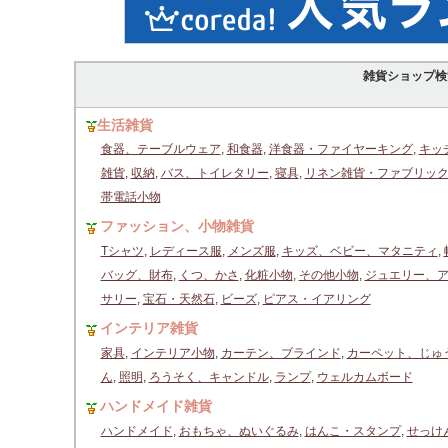
雑貨ショップ検
生活雑貨
食器、テーブルウェア
,
和食器
,
洋食器・ファイヤーキング
,
キッ
雑貨
,
収納
,
バス、トイレタリー
,
寝具
,
リネン雑貨・ファブリッ
帯電話小物
ファッション、小物雑貨
Tシャツ
,
レディース服
,
メンズ服
,
キッズ、ベビー、マタニティ
,
バッグ、財布
,
くつ、かさ
,
化粧小物
,
その他小物
,
ジュエリー、
サリー
,
宝石・天然石
,
ビーズ
,
ピアス・イアリング
インテリア雑貨
家具
,
インテリア小物
,
カーテン、ブラインド
,
カーペット、じゅ
ん
,
照明
,
ろうそく、キャンドル
,
ランプ
,
ウェルカムボード
ハンドメイド雑貨
ハンドメイド
,
おもちゃ、ぬいぐるみ
,
はんこ・スタンプ
,
せっけ