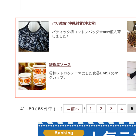
バリ雑貨･沖縄雑貨[沖楽堂]
バティック柄コットンバッグ☆new柄入荷
しました♪
雑貨屋ソース
昭和レトロをテーマにした食器DAISYのマ
グカップ。
41 - 50 ( 63 件中 ) [
←前へ
/
1
2
3
4
5