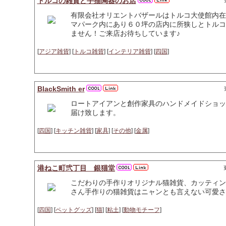
トルコの雑貨と手描陶器のお店
有限会社オリエントバザールはトルコ大使館内在
マパーク内にあり６０坪の店内に所狭しとトルコ
ません！ご来店お待ちしています♪
[
アジア雑貨
] [
トルコ雑貨
] [
インテリア雑貨
] [
四国
]
BlackSmith er
ロートアイアンと創作家具のハンドメイドショッ
届け致します。
[
四国
] [
キッチン雑貨
] [
家具
] [
その他
] [
金属
]
港ねこ町弐丁目 銀猫堂
こだわりの手作りオリジナル猫雑貨、カッティン
さん手作りの猫雑貨はニャンとも言えない可愛さ
[
四国
] [
ペットグッズ
] [
猫
] [
粘土
] [
動物モチーフ
]