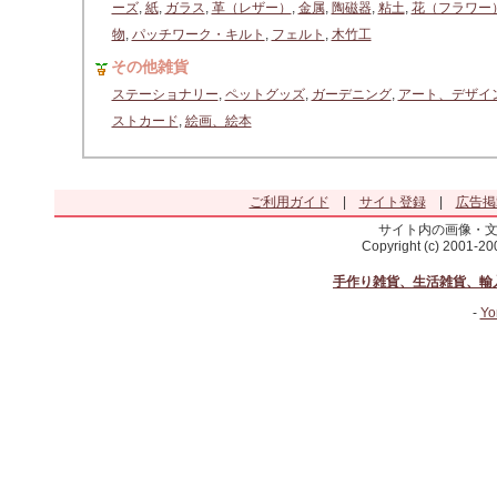
ーズ
,
紙
,
ガラス
,
革（レザー）
,
金属
,
陶磁器
,
粘土
,
花（フラワー
物
,
パッチワーク・キルト
,
フェルト
,
木竹工
その他雑貨
ステーショナリー
,
ペットグッズ
,
ガーデニング
,
アート、デザイ
ストカード
,
絵画、絵本
ご利用ガイド
|
サイト登録
|
広告掲
サイト内の画像・
Copyright (c) 2001-2
手作り雑貨、生活雑貨、輸
-
Yo