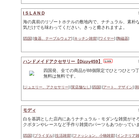
I S L A N D
海の真前のリゾートホテルの敷地内で、ナチュラル、素朴
気だけでも味わってください。きっと癒されますよ。
[
四国
] [
食器、テーブルウェア
] [
キッチン雑貨
] [
ワイヤー
] [
陶磁器
]
ハンドメイドアクセサリー【Dizzy459】
四国発、全ての商品が88個限定でひとつひとつ
無料は無料です。
[
ジュエリー、アクセサリー
] [
実店舗なし
] [
四国
] [
アート、デザイン
] [
モディ
白を基調とした店内にあうナチュラル・モダンな雑貨がそ
クボタンやレースなど手作り雑貨のパーツもあつかってい
[
四国
] [
ブライダル
] [
生活雑貨
] [
ファッション、小物雑貨
] [
インテリア