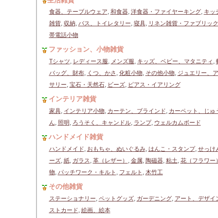
生活雑貨
食器、テーブルウェア
,
和食器
,
洋食器・ファイヤーキング
,
キッ
雑貨
,
収納
,
バス、トイレタリー
,
寝具
,
リネン雑貨・ファブリッ
帯電話小物
ファッション、小物雑貨
Tシャツ
,
レディース服
,
メンズ服
,
キッズ、ベビー、マタニティ
,
バッグ、財布
,
くつ、かさ
,
化粧小物
,
その他小物
,
ジュエリー、
サリー
,
宝石・天然石
,
ビーズ
,
ピアス・イアリング
インテリア雑貨
家具
,
インテリア小物
,
カーテン、ブラインド
,
カーペット、じゅ
ん
,
照明
,
ろうそく、キャンドル
,
ランプ
,
ウェルカムボード
ハンドメイド雑貨
ハンドメイド
,
おもちゃ、ぬいぐるみ
,
はんこ・スタンプ
,
せっけ
ーズ
,
紙
,
ガラス
,
革（レザー）
,
金属
,
陶磁器
,
粘土
,
花（フラワー
物
,
パッチワーク・キルト
,
フェルト
,
木竹工
その他雑貨
ステーショナリー
,
ペットグッズ
,
ガーデニング
,
アート、デザイ
ストカード
,
絵画、絵本