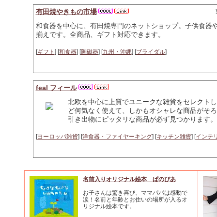
有田焼やきもの市場
和食器を中心に、有田焼専門のネットショップ。子供食器
揃えです。全商品、ギフト対応できます。
[
ギフト
] [
和食器
] [
陶磁器
] [
九州・沖縄
] [
ブライダル
]
feal フィール
北欧を中心に上質でユニークな雑貨をセレクトし
ど何気なく使えて、しかもオシャレな商品がそろ
引き出物にピッタリな商品が必ず見つかります。
[
ヨーロッパ雑貨
] [
洋食器・ファイヤーキング
] [
キッチン雑貨
] [
インテ
名前入りオリジナル絵本 ぱのぴあ
お子さんは驚き喜び、ママパパは感動で
涙！名前と年齢とお住いの場所が入るオ
リジナル絵本です。