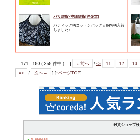
バリ雑貨･沖縄雑貨[沖楽堂]
バティック柄コットンバッグ☆new柄入荷
しました♪
171 - 180 ( 258 件中 ) [
←前へ
/
<=
11
12
13
=>
/
次へ→
]
[
↑ページTOP
]
雑貨ショップ検