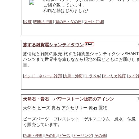
ご紹介致しています。
和風な器はじめました!
[
和風
] [
四季の行事
] [
母の日・父の日
] [
九州・沖縄
]
旅する雑貨屋シャンティタウン
旅情報と雑貨の販売-旅する雑貨屋シャンティタウンSHANT
パンツまで世界中を旅しながら現地の風とともにお届けし
目。
[
インド、ネパール雑貨
] [
九州・沖縄
] [
トラベル
] [
アフリカ雑貨
] [
タイ
天然石・貴石 パワーストーン販売のアイシン
天然石 ビーズ 貴石 アクセサリー 原石 置物
ビーズパーツ ブレスレット ゲルマニウム 風水 仏像
く販売しています。
[
九州・沖縄
] [
その他
] [
ビーズ
] [
ヒーリング
] [
その他
]