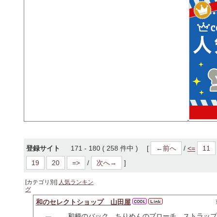
登録サイト
171 - 180 ( 258 件中 ) [
←前へ
/
<=
11
19
20
=>
/
次へ→
]
[カテゴリ別]
人気ランキン
グ
和のセレクトショップ 山田屋
和柄のバック、ちりめんのブローチ、ストラップ