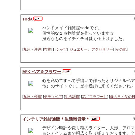
soda
ハンドメイド雑貨屋sodaです。
個性的な１点物雑貨を作っています☆
身近なものをイチイチ可愛く仕上げました。
[
九州・沖縄
] [
布物
] [
Tシャツ
] [
ジュエリー、アクセサリー
] [
その他
]
M*K ベア＆フラワー
心を込めてすべて手縫いで作ったオリジナルベア
他）のサイトです。是非遊びに来てくださいね♪
[
九州・沖縄
] [
テディベア
] [
生活雑貨
] [
花（フラワー）
] [
母の日・父の
インテリア雑貨通販＊生活雑貨堂＊
更
デザイン時計や変り種のライター、人形、アロマ
ョンアイテムまで幅広く取り揃えております。全