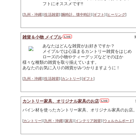
フトにオススメです!!
[
九州・沖縄
] [
生活雑貨
] [
腕時計、懐中時計
] [
ギフト
] [
ヒーリング
]
雑貨＆小物 メイプル
更
あなたはどんな雑貨がお好きですか？
メイプルでは心温まるカントリー雑貨をはじめ
ローズの小物やティーグッズなどそのほか
様々な種類の雑貨を取り揃えています。
あなたのお気に入りの雑貨がみつかりますように！
[
九州・沖縄
] [
生活雑貨
] [
カントリー
] [
ギフト
]
カントリー家具、オリジナル家具のお店
パイン材を使ったカントリー家具、オリジナル家具のお店
[
カントリー
] [
九州・沖縄
] [
家具
] [
インテリア雑貨
] [
ウェルカムボード
]