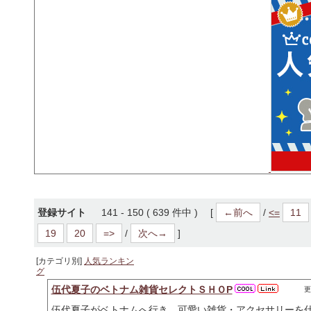
登録サイト
141 - 150 ( 639 件中 ) [
←前へ
/
<=
11
19
20
=>
/
次へ→
]
[カテゴリ別]
人気ランキン
グ
伍代夏子のベトナム雑貨セレクトＳＨＯP
更
伍代夏子がベトナムへ行き、可愛い雑貨・アクセサリーを