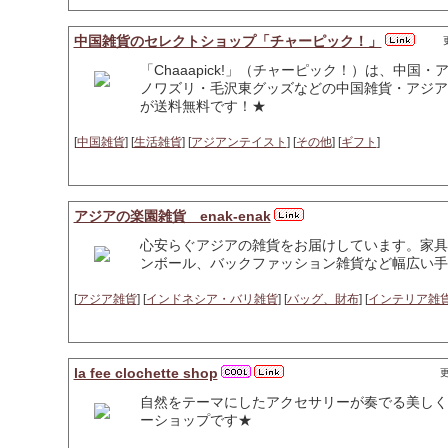
中国雑貨のセレクトショップ「チャーピック！」
「Chaaapick!」（チャーピック！）は、中
ノワズリ・毛沢東グッズなどの中国雑貨・アジア
が送料無料です！★
[
中国雑貨
] [
生活雑貨
] [
アジアンテイスト
] [
その他
] [
ギフト
]
アジアの楽園雑貨 enak-enak
心安らぐアジアの雑貨をお届けしています。家具
ンボール、バックファッション雑貨など幅広い手
[
アジア雑貨
] [
インドネシア・バリ雑貨
] [
バッグ、財布
] [
インテリア雑
la fee clochette shop
更
自然をテーマにしたアクセサリーが奏でる美しく
ーショップです★