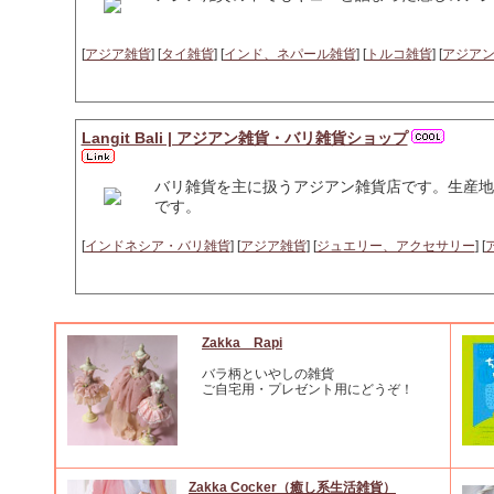
[
アジア雑貨
] [
タイ雑貨
] [
インド、ネパール雑貨
] [
トルコ雑貨
] [
アジア
Langit Bali | アジアン雑貨・バリ雑貨ショップ
バリ雑貨を主に扱うアジアン雑貨店です。生産地
です。
[
インドネシア・バリ雑貨
] [
アジア雑貨
] [
ジュエリー、アクセサリー
] [
Zakka Rapi
バラ柄といやしの雑貨
ご自宅用・プレゼント用にどうぞ！
Zakka Cocker（癒し系生活雑貨）