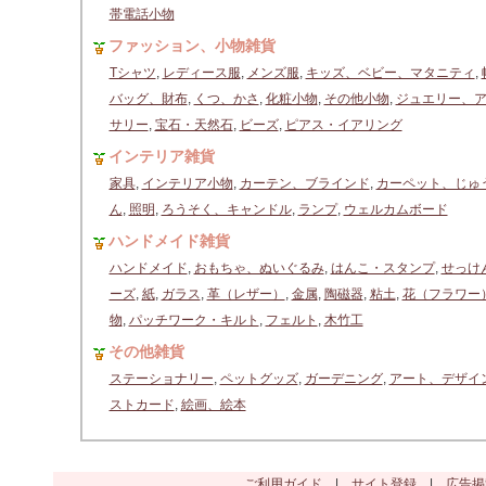
帯電話小物
ファッション、小物雑貨
Tシャツ
,
レディース服
,
メンズ服
,
キッズ、ベビー、マタニティ
,
バッグ、財布
,
くつ、かさ
,
化粧小物
,
その他小物
,
ジュエリー、
サリー
,
宝石・天然石
,
ビーズ
,
ピアス・イアリング
インテリア雑貨
家具
,
インテリア小物
,
カーテン、ブラインド
,
カーペット、じゅ
ん
,
照明
,
ろうそく、キャンドル
,
ランプ
,
ウェルカムボード
ハンドメイド雑貨
ハンドメイド
,
おもちゃ、ぬいぐるみ
,
はんこ・スタンプ
,
せっけ
ーズ
,
紙
,
ガラス
,
革（レザー）
,
金属
,
陶磁器
,
粘土
,
花（フラワー
物
,
パッチワーク・キルト
,
フェルト
,
木竹工
その他雑貨
ステーショナリー
,
ペットグッズ
,
ガーデニング
,
アート、デザイ
ストカード
,
絵画、絵本
ご利用ガイド
|
サイト登録
|
広告掲