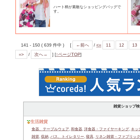
ハート柄が素敵なショッピングバッグで
す。
141 - 150 ( 639 件中 ) [
←前へ
/
<=
11
12
13
=>
/
次へ→
]
[
↑ページTOP
]
雑貨ショップ検
生活雑貨
食器、テーブルウェア
,
和食器
,
洋食器・ファイヤーキング
,
キッ
雑貨
,
収納
,
バス、トイレタリー
,
寝具
,
リネン雑貨・ファブリッ