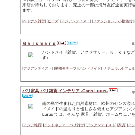
来店お待ちしております。売上の一部は海外友好企画実行
ます。
[
ベトナム雑貨
] [
ビーズ
] [
アジアンテイスト
] [
ファッション、小物雑貨
] 
Ｇａｊｕｍａｒｕ
更
ハンドメイド雑貨、アクセサリー、Ｋｉｄｓなど
す♪
[
アジアンテイスト
] [
動物モチーフ
] [
ハンドメイド
] [
ナチュラル
] [
フェ
バリ家具 バリ雑貨 インテリア -Garis Lurus-
更
南の島で生まれた自然素材に、欧州のセンス溢れ
ドメイドの温もりと優しさを備えたアジアンシンプ
Lurus では、そんな 家具、雑貨、ホームウェ
[
アジア雑貨
] [
インドネシア・バリ雑貨
] [
アジアンテイスト
] [
家具
] [
イ