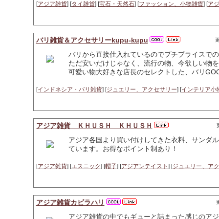
[
アジア雑貨
] [
タイ雑貨
] [
宝石・天然石
] [
ファッション、小物雑貨
] [
ア
バリ雑貨＆アクセサリーkupu-kupu
更
バリから直接仕入れているのでプチプライスでの
ただ安いだけじゃなく、流行の物、今欲しい物を
可愛い物大好きな店長のセレクトした、バリGOO
[
インドネシア・バリ雑貨
] [
ジュエリー、アクセサリー
] [
インテリア小
アジア雑貨 ＫＨＵＳＨ ＫＨＵＳＨ
アジア各国より買い付けしてきた衣料、サンダル
ています。お得なポイント制あり！
[
アジア雑貨
] [
エスニック
] [
帽子
] [
アジアンテイスト
] [
ジュエリー、ア
アジア雑貨カビラハリ
更
アジア雑貨の中でもギューと詰まった感じのアジア