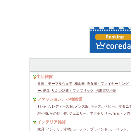
生活雑貨
食器、テーブルウェア
,
和食器
,
洋食器・ファイヤーキング
,
ー
,
寝具
,
リネン雑貨・ファブリック
,
携帯電話小物
ファッション、小物雑貨
Tシャツ
,
レディース服
,
メンズ服
,
キッズ、ベビー、マタニ
粧小物
,
その他小物
,
ジュエリー、アクセサリー
,
宝石・天然
インテリア雑貨
家具
,
インテリア小物
,
カーテン、ブラインド
,
カーペット、