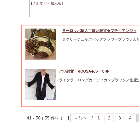
[
メルマガ・掲示板
]
ヨーロッパ輸入可愛い雑貨★プティアンジュ
ミクサージュかごバッグフラワーブラウン入
バリ雑貨 ROOSA◆ルーサ◆
ライクラ・ロングカーディガンブラック／生産
41 - 50 ( 55 件中 ) [
←前へ
/
1
2
3
4