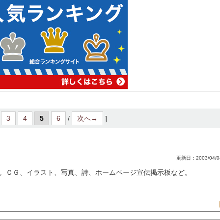
3
4
5
6
/
次へ→
]
更新日：2003/04/04(F
。ＣＧ、イラスト、写真、詩、ホームページ宣伝掲示板など。