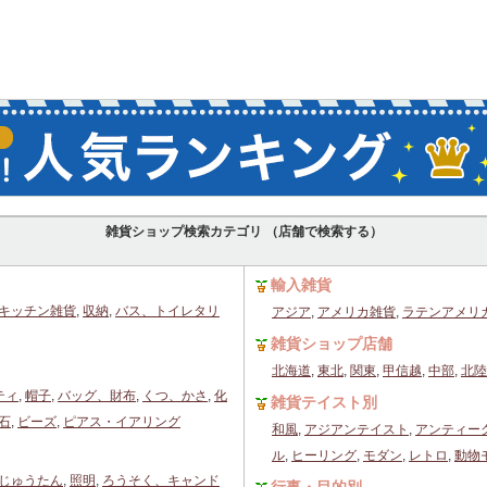
雑貨ショップ検索カテゴリ （店舗で検索する）
輸入雑貨
キッチン雑貨
,
収納
,
バス、トイレタリ
アジア
,
アメリカ雑貨
,
ラテンアメリ
雑貨ショップ店舗
北海道
,
東北
,
関東
,
甲信越
,
中部
,
北陸
ティ
,
帽子
,
バッグ、財布
,
くつ、かさ
,
化
雑貨テイスト別
石
,
ビーズ
,
ピアス・イアリング
和風
,
アジアンテイスト
,
アンティー
ル
,
ヒーリング
,
モダン
,
レトロ
,
動物
じゅうたん
,
照明
,
ろうそく、キャンド