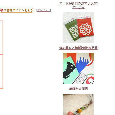
アートがま口のガマリック*
パーティ
[
プレビュー
]
森の香りと和紙雑貨*木乃香
赤猫たま商店