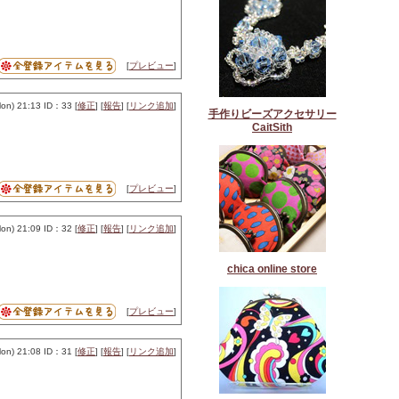
[
プレビュー
]
n) 21:13 ID：33 [
修正
] [
報告
] [
リンク追加
]
手作りビーズアクセサリー
CaitSith
[
プレビュー
]
n) 21:09 ID：32 [
修正
] [
報告
] [
リンク追加
]
chica online store
[
プレビュー
]
n) 21:08 ID：31 [
修正
] [
報告
] [
リンク追加
]