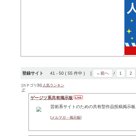
登録サイト
41 - 50 ( 55 件中 ) [
←前へ
/
1
2
[カテゴリ別]
人気ランキン
グ
ゲージツ系共有掲示板
芸術系サイトのための共有型作品投稿掲示板
[
メルマガ・掲示板
]