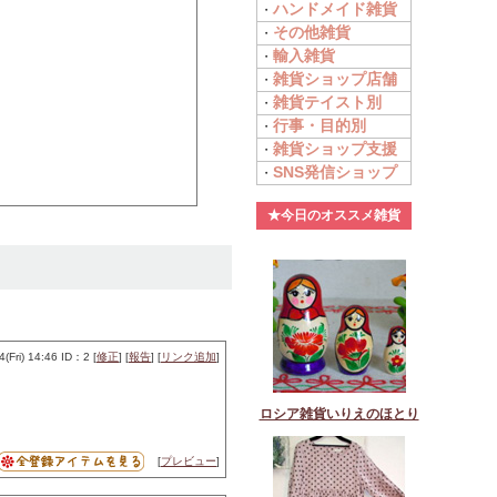
ハンドメイド雑貨
・
その他雑貨
・
輸入雑貨
・
雑貨ショップ店舗
・
雑貨テイスト別
・
行事・目的別
・
雑貨ショップ支援
・
SNS発信ショップ
・
★今日のオススメ雑貨
ri) 14:46 ID：2 [
修正
] [
報告
] [
リンク追加
]
ロシア雑貨いりえのほとり
[
プレビュー
]