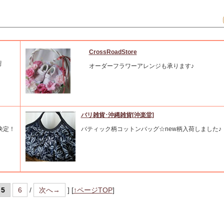
CrossRoadStore
荷
オーダーフラワーアレンジも承ります♪
バリ雑貨･沖縄雑貨[沖楽堂]
決定！
バティック柄コットンバッグ☆new柄入荷しました♪
5
6
/
次へ→
]
[
↑ページTOP
]