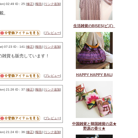
n) 02:49 ID：25 [
修正
] [
報告
] [
リンク追加
]
載。
生活雑貨のBISES(ビズ）
[
プレビュー
]
) 07:23 ID：141 [
修正
] [
報告
] [
リンク追加
]
の雑貨も販売しています！
HAPPY HAPPY BALI
[
プレビュー
]
n) 21:26 ID：37 [
修正
] [
報告
] [
リンク追加
]
[
プレビュー
]
中国雑貨と韓国雑貨の店★
野原の香り★
n) 21:24 ID：36 [
修正
] [
報告
] [
リンク追加
]