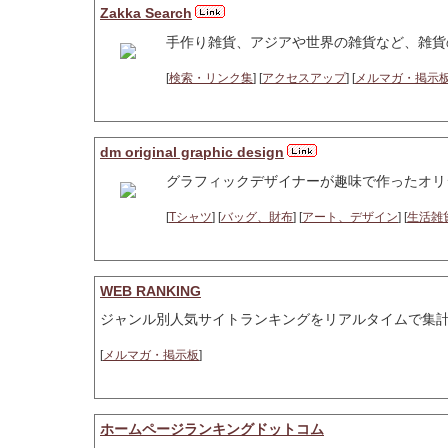
Zakka Search
手作り雑貨、アジアや世界の雑貨など、雑貨
[
検索・リンク集
] [
アクセスアップ
] [
メルマガ・掲示
dm original graphic design
グラフィックデザイナーが趣味で作ったオリ
[
Tシャツ
] [
バッグ、財布
] [
アート、デザイン
] [
生活雑
WEB RANKING
ジャンル別人気サイトランキングをリアルタイムで集
[
メルマガ・掲示板
]
ホームページランキングドットコム