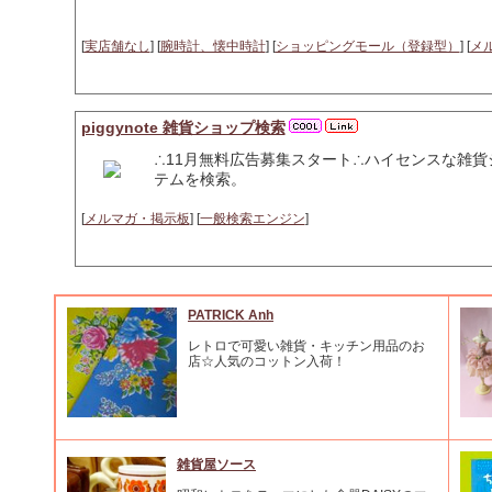
[
実店舗なし
] [
腕時計、懐中時計
] [
ショッピングモール（登録型）
] [
メ
piggynote 雑貨ショップ検索
∴11月無料広告募集スタート∴ハイセンスな雑
テムを検索。
[
メルマガ・掲示板
] [
一般検索エンジン
]
PATRICK Anh
レトロで可愛い雑貨・キッチン用品のお
店☆人気のコットン入荷！
雑貨屋ソース