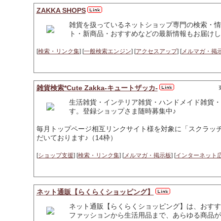
ZAKKA SHOPS
雑貨を扱っているネットショップ専門の検索・情
ト・新商品・おすすめなどの最新情報もお届けし
[
検索・リンク集
] [
一般検索エンジン
] [
アクセスアップ
] [
メルマガ・掲
雑貨検索*Cute Zakka-キュートザッカ-
生活雑貨・インテリア雑貨・ハンドメイド雑貨・
す。登録ショップさま随時募集中♪
毎月トップページ相互リンクサイト様を対象に「スクラッ
だいております♪（14枠）
[
ショップ支援
] [
検索・リンク集
] [
メルマガ・掲示板
] [
インターネット
ネット通販【らくらくショッピング】
ネット通販【らくらくショッピング】は、おすす
ファッションから生活用品まで、あらゆる商品が