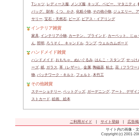
Tシャツ
,
レディース服
,
メンズ服
,
キッズ、ベビー、マタニティ
,
バッグ、財布
,
くつ、かさ
,
化粧小物
,
その他小物
,
ジュエリー、
サリー
,
宝石・天然石
,
ビーズ
,
ピアス・イアリング
インテリア雑貨
家具
,
インテリア小物
,
カーテン、ブラインド
,
カーペット、じゅ
ん
,
照明
,
ろうそく、キャンドル
,
ランプ
,
ウェルカムボード
ハンドメイド雑貨
ハンドメイド
,
おもちゃ、ぬいぐるみ
,
はんこ・スタンプ
,
せっけ
ーズ
,
紙
,
ガラス
,
革（レザー）
,
金属
,
陶磁器
,
粘土
,
花（フラワー
物
,
パッチワーク・キルト
,
フェルト
,
木竹工
その他雑貨
ステーショナリー
,
ペットグッズ
,
ガーデニング
,
アート、デザイ
ストカード
,
絵画、絵本
ご利用ガイド
|
サイト登録
|
広告掲
サイト内の画像・
Copyright (c) 2001-2