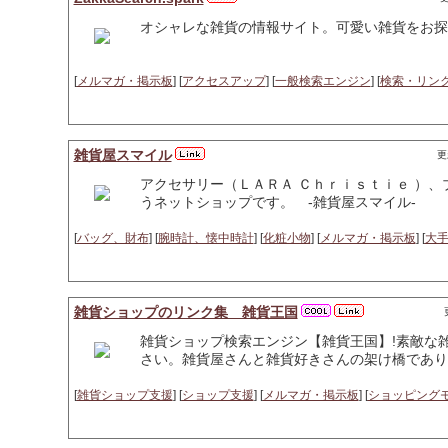
オシャレな雑貨の情報サイト。可愛い雑貨をお探
[
メルマガ・掲示板
] [
アクセスアップ
] [
一般検索エンジン
] [
検索・リン
雑貨屋スマイル
更
アクセサリー（ＬＡＲＡ Ｃｈｒｉｓｔｉｅ ）
うネットショップです。 -雑貨屋スマイル-
[
バッグ、財布
] [
腕時計、懐中時計
] [
化粧小物
] [
メルマガ・掲示板
] [
大
雑貨ショップのリンク集 雑貨王国
雑貨ショップ検索エンジン【雑貨王国】!素敵な
さい。雑貨屋さんと雑貨好きさんの架け橋であり
[
雑貨ショップ支援
] [
ショップ支援
] [
メルマガ・掲示板
] [
ショッピング