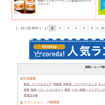
昭和レトロをテーマにした食器DAISYのマ
グカップ。
1 - 10 ( 55 件中 ) [ /
1
2
3
4
5
6
/
次
雑貨ショップ検
生活雑貨
食器、テーブルウェア
,
和食器
,
洋食器・ファイヤーキング
,
キッ
雑貨
,
収納
,
バス、トイレタリー
,
寝具
,
リネン雑貨・ファブリッ
帯電話小物
ファッション、小物雑貨