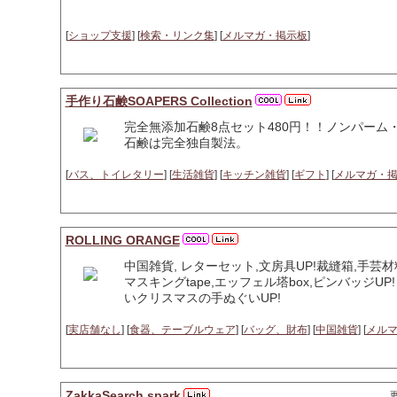
[
ショップ支援
] [
検索・リンク集
] [
メルマガ・掲示板
]
手作り石鹸SOAPERS Collection
完全無添加石鹸8点セット480円！！ノンパーム・
石鹸は完全独自製法。
[
バス、トイレタリー
] [
生活雑貨
] [
キッチン雑貨
] [
ギフト
] [
メルマガ・
ROLLING ORANGE
中国雑貨, レターセット,文房具UP!裁縫箱,手芸材
マスキングtape,エッフェル塔box,ピンバッジUP
いクリスマスの手ぬぐいUP!
[
実店舗なし
] [
食器、テーブルウェア
] [
バッグ、財布
] [
中国雑貨
] [
メル
ZakkaSearch.spark
更