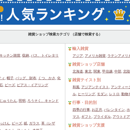
雑貨ショップ検索カテゴリ （店舗で検索する）
輸入雑貨
キッチン雑貨
,
収納
,
バス、トイレタリ
アジア
,
アメリカ雑貨
,
ラテンアメリ
雑貨ショップ店舗
北海道
,
東北
,
関東
,
甲信越
,
中部
,
北陸
ティ
,
帽子
,
バッグ、財布
,
くつ、かさ
,
化
雑貨テイスト別
石
,
ビーズ
,
ピアス・イアリング
和風
,
アジアンテイスト
,
アンティー
ル
,
ヒーリング
,
モダン
,
レトロ
,
動物
じゅうたん
,
照明
,
ろうそく、キャンド
行事・目的別
四季の行事
,
お正月
,
バレンタイン
,
ホ
マス
,
ギフト
,
ブライダル
,
アウトドア
っけん
,
ビーズ
,
紙
,
ガラス
,
革（レザ
雑貨ショップ支援