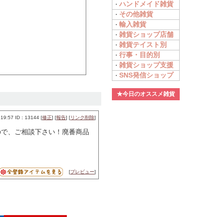
ハンドメイド雑貨
・
その他雑貨
・
輸入雑貨
・
雑貨ショップ店舗
・
雑貨テイスト別
・
行事・目的別
・
雑貨ショップ支援
・
SNS発信ショップ
・
★今日のオススメ雑貨
9:57 ID：13144 [
修正
] [
報告
] [
リンク削除
]
ので、ご相談下さい！廃番商品
[
プレビュー
]