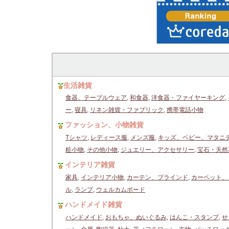
生活雑貨
食器、テーブルウェア
,
和食器
,
洋食器・ファイヤーキング
,
ー
,
寝具
,
リネン雑貨・ファブリック
,
携帯電話小物
ファッション、小物雑貨
Tシャツ
,
レディース服
,
メンズ服
,
キッズ、ベビー、マタニ
粧小物
,
その他小物
,
ジュエリー、アクセサリー
,
宝石・天然
インテリア雑貨
家具
,
インテリア小物
,
カーテン、ブラインド
,
カーペット、
ル
,
ランプ
,
ウェルカムボード
ハンドメイド雑貨
ハンドメイド
,
おもちゃ、ぬいぐるみ
,
はんこ・スタンプ
,
せ