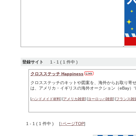
登録サイト
1 - 1 ( 1 件中 )
クロスステッチ Happiness
クロスステッチのキットや図案を、海外からお取り寄
は、アメリカ・イギリスの海外オークション（eBay
[
ハンドメイド材料
] [
アメリカ雑貨
] [
ヨーロッパ雑貨
] [
フランス雑
1 - 1 ( 1 件中 )
[
↑ページTOP
]