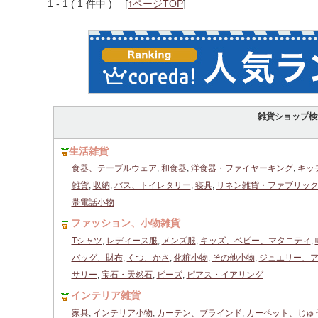
1 - 1 ( 1 件中 )
[
↑ページTOP
]
雑貨ショップ検
生活雑貨
食器、テーブルウェア
,
和食器
,
洋食器・ファイヤーキング
,
キッ
雑貨
,
収納
,
バス、トイレタリー
,
寝具
,
リネン雑貨・ファブリッ
帯電話小物
ファッション、小物雑貨
Tシャツ
,
レディース服
,
メンズ服
,
キッズ、ベビー、マタニティ
,
バッグ、財布
,
くつ、かさ
,
化粧小物
,
その他小物
,
ジュエリー、
サリー
,
宝石・天然石
,
ビーズ
,
ピアス・イアリング
インテリア雑貨
家具
,
インテリア小物
,
カーテン、ブラインド
,
カーペット、じゅ