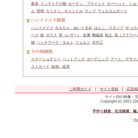
家具
,
インテリア小物
,
カーテン、ブラインド
,
カーペット、じゅ
ん
,
照明
,
ろうそく、キャンドル
,
ランプ
,
ウェルカムボード
ハンドメイド雑貨
ハンドメイド
,
おもちゃ、ぬいぐるみ
,
はんこ・スタンプ
,
せっけ
ーズ
,
紙
,
ガラス
,
革（レザー）
,
金属
,
陶磁器
,
粘土
,
花（フラワー
物
,
パッチワーク・キルト
,
フェルト
,
木竹工
その他雑貨
ステーショナリー
,
ペットグッズ
,
ガーデニング
,
アート、デザイ
ストカード
,
絵画、絵本
ご利用ガイド
|
サイト登録
|
広告掲
サイト内の画像・
Copyright (c) 2001-2
手作り雑貨、生活雑貨、輸
-
Yo