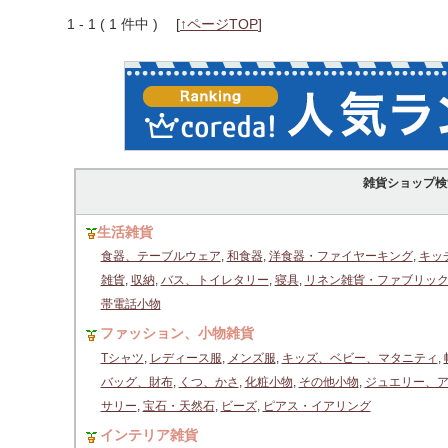
1 - 1 ( 1 件中 )
[
↑ページTOP
]
雑貨ショップ検
生活雑貨
食器、テーブルウェア
,
和食器
,
洋食器・ファイヤーキング
,
キッ
雑貨
,
収納
,
バス、トイレタリー
,
寝具
,
リネン雑貨・ファブリッ
帯電話小物
ファッション、小物雑貨
Tシャツ
,
レディース服
,
メンズ服
,
キッズ、ベビー、マタニティ
,
バッグ、財布
,
くつ、かさ
,
化粧小物
,
その他小物
,
ジュエリー、
サリー
,
宝石・天然石
,
ビーズ
,
ピアス・イアリング
インテリア雑貨