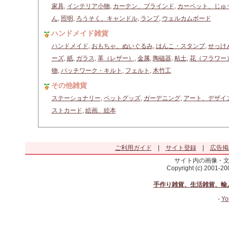
家具
,
インテリア小物
,
カーテン、ブラインド
,
カーペット、じゅ
ん
,
照明
,
ろうそく、キャンドル
,
ランプ
,
ウェルカムボード
ハンドメイド雑貨
ハンドメイド
,
おもちゃ、ぬいぐるみ
,
はんこ・スタンプ
,
せっけ
ーズ
,
紙
,
ガラス
,
革（レザー）
,
金属
,
陶磁器
,
粘土
,
花（フラワー
物
,
パッチワーク・キルト
,
フェルト
,
木竹工
その他雑貨
ステーショナリー
,
ペットグッズ
,
ガーデニング
,
アート、デザイ
ストカード
,
絵画、絵本
ご利用ガイド
|
サイト登録
|
広告掲
サイト内の画像・
Copyright (c) 2001-2
手作り雑貨、生活雑貨、輸
-
Yo