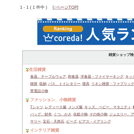
1 - 1 ( 1 件中 )
[
↑ページTOP
]
雑貨ショップ検
生活雑貨
食器、テーブルウェア
,
和食器
,
洋食器・ファイヤーキング
,
キッ
雑貨
,
収納
,
バス、トイレタリー
,
寝具
,
リネン雑貨・ファブリッ
帯電話小物
ファッション、小物雑貨
Tシャツ
,
レディース服
,
メンズ服
,
キッズ、ベビー、マタニティ
,
バッグ、財布
,
くつ、かさ
,
化粧小物
,
その他小物
,
ジュエリー、
サリー
,
宝石・天然石
,
ビーズ
,
ピアス・イアリング
インテリア雑貨