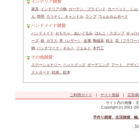
インテリア雑貨
家具
,
インテリア小物
,
カーテン、ブラインド
,
カーペット、じゅ
ん
,
照明
,
ろうそく、キャンドル
,
ランプ
,
ウェルカムボード
ハンドメイド雑貨
ハンドメイド
,
おもちゃ、ぬいぐるみ
,
はんこ・スタンプ
,
せっけ
ーズ
,
紙
,
ガラス
,
革（レザー）
,
金属
,
陶磁器
,
粘土
,
花（フラワー
物
,
パッチワーク・キルト
,
フェルト
,
木竹工
その他雑貨
ステーショナリー
,
ペットグッズ
,
ガーデニング
,
アート、デザイ
ストカード
,
絵画、絵本
ご利用ガイド
|
サイト登録
|
広告掲
サイト内の画像・
Copyright (c) 2001-2
手作り雑貨、生活雑貨、輸
-
Yo