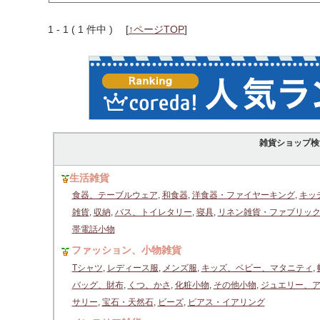
1 - 1 ( 1 件中 )
[
↑ページTOP
]
雑貨ショップ検
生活雑貨
食器、テーブルウェア
,
和食器
,
洋食器・ファイヤーキング
,
キッ
雑貨
,
収納
,
バス、トイレタリー
,
寝具
,
リネン雑貨・ファブリッ
帯電話小物
ファッション、小物雑貨
Tシャツ
,
レディース服
,
メンズ服
,
キッズ、ベビー、マタニティ
,
バッグ、財布
,
くつ、かさ
,
化粧小物
,
その他小物
,
ジュエリー、
サリー
,
宝石・天然石
,
ビーズ
,
ピアス・イアリング