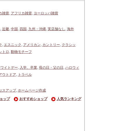
カ雑貨
,
アフリカ雑貨
,
ヨーロッパ雑貨
陸
,
近畿
,
中国
,
四国
,
九州・沖縄
,
実店舗なし
,
海外
ク
,
エスニック
,
アメリカン
,
カントリー
,
クラシッ
レトロ
,
動物モチーフ
ホワイトデー
,
入学、卒業
,
母の日・父の日
,
ハロウィ
アウトドア
,
トラベル
セスアップ
,
ホームページ作成
ョップ
おすすめショップ
人気ランキング