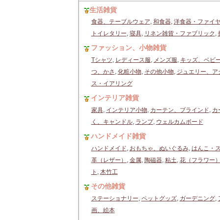
生活雑貨
食器、テーブルウェア
,
和食器
,
洋食器・ファイ
トイレタリー
,
寝具
,
リネン雑貨・ファブリック
,
ファッション、小物雑貨
Tシャツ
,
レディース服
,
メンズ服
,
キッズ、ベビ
つ、かさ
,
化粧小物
,
その他小物
,
ジュエリー、ア
ス・イアリング
インテリア雑貨
家具
,
インテリア小物
,
カーテン、ブラインド
,
カ
く、キャンドル
,
ランプ
,
ウェルカムボード
ハンドメイド雑貨
ハンドメイド
,
おもちゃ、ぬいぐるみ
,
はんこ・
革（レザー）
,
金属
,
陶磁器
,
粘土
,
花（フラワー
ト
,
木竹工
その他雑貨
ステーショナリー
,
ペットグッズ
,
ガーデニング
,
画、絵本