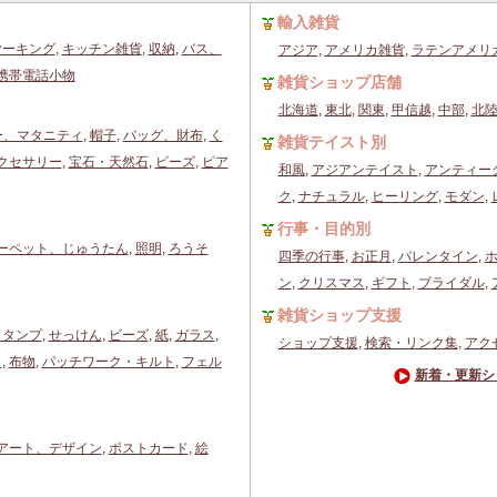
輸入雑貨
ヤーキング
,
キッチン雑貨
,
収納
,
バス、
アジア
,
アメリカ雑貨
,
ラテンアメリ
携帯電話小物
雑貨ショップ店舗
北海道
,
東北
,
関東
,
甲信越
,
中部
,
北
ー、マタニティ
,
帽子
,
バッグ、財布
,
く
雑貨テイスト別
クセサリー
,
宝石・天然石
,
ビーズ
,
ピア
和風
,
アジアンテイスト
,
アンティー
ク
,
ナチュラル
,
ヒーリング
,
モダン
,
行事・目的別
ーペット、じゅうたん
,
照明
,
ろうそ
四季の行事
,
お正月
,
バレンタイン
,
ン
,
クリスマス
,
ギフト
,
ブライダル
,
雑貨ショップ支援
スタンプ
,
せっけん
,
ビーズ
,
紙
,
ガラス
,
ショップ支援
,
検索・リンク集
,
アク
）
,
布物
,
パッチワーク・キルト
,
フェル
新着・更新シ
アート、デザイン
,
ポストカード
,
絵