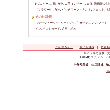
けん
,
ビーズ
,
紙
,
ガラス
,
革（レザー）
,
金属
,
陶磁器
,
粘
（フラワー）
,
布物
,
パッチワーク・キルト
,
フェルト
,
木
その他雑貨
ステーショナリー
,
ペットグッズ
,
ガーデニング
,
アート
イン
,
ポストカード
,
絵画、絵本
ご利用ガイド
|
サイト登録
|
広告掲
サイト内の画像・
Copyright (c) 2001-2
手作り雑貨、生活雑貨、輸
-
Yo