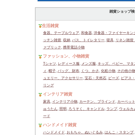
雑貨ショップ検
生活雑貨
食器、テーブルウェア
,
和食器
,
洋食器・ファイヤーキン
ッチン雑貨
,
収納
,
バス、トイレタリー
,
寝具
,
リネン雑貨
ァブリック
,
携帯電話小物
ファッション、小物雑貨
Tシャツ
,
レディース服
,
メンズ服
,
キッズ、ベビー、マタ
ィ
,
帽子
,
バッグ、財布
,
くつ、かさ
,
化粧小物
,
その他小
ュエリー、アクセサリー
,
宝石・天然石
,
ビーズ
,
ピアス
リング
インテリア雑貨
家具
,
インテリア小物
,
カーテン、ブラインド
,
カーペッ
ゅうたん
,
照明
,
ろうそく、キャンドル
,
ランプ
,
ウェルカ
ード
ハンドメイド雑貨
ハンドメイド
,
おもちゃ、ぬいぐるみ
,
はんこ・スタンプ