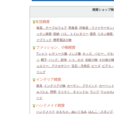
雑貨ショップ検
生活雑貨
食器、テーブルウェア
,
和食器
,
洋食器・ファイヤーキン
ッチン雑貨
,
収納
,
バス、トイレタリー
,
寝具
,
リネン雑貨
ァブリック
,
携帯電話小物
ファッション、小物雑貨
Tシャツ
,
レディース服
,
メンズ服
,
キッズ、ベビー、マタ
ィ
,
帽子
,
バッグ、財布
,
くつ、かさ
,
化粧小物
,
その他小
ュエリー、アクセサリー
,
宝石・天然石
,
ビーズ
,
ピアス
リング
インテリア雑貨
家具
,
インテリア小物
,
カーテン、ブラインド
,
カーペッ
ゅうたん
,
照明
,
ろうそく、キャンドル
,
ランプ
,
ウェルカ
ード
ハンドメイド雑貨
ハンドメイド
,
おもちゃ、ぬいぐるみ
,
はんこ・スタンプ