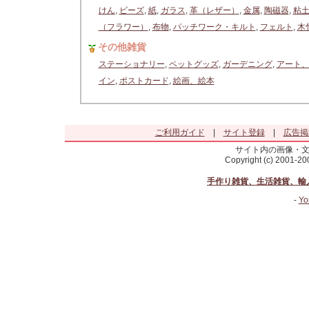
けん
,
ビーズ
,
紙
,
ガラス
,
革（レザー）
,
金属
,
陶磁器
,
粘
（フラワー）
,
布物
,
パッチワーク・キルト
,
フェルト
,
木
その他雑貨
ステーショナリー
,
ペットグッズ
,
ガーデニング
,
アート
イン
,
ポストカード
,
絵画、絵本
ご利用ガイド
|
サイト登録
|
広告掲
サイト内の画像・
Copyright (c) 2001-2
手作り雑貨、生活雑貨、輸
-
Yo