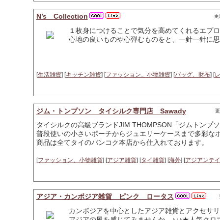
N’s Collection
更新
１枚身につけることで気分を高めてくれるエプロ
心地の良いものや心弾むものをと、一針一針に思
[
生活雑貨
] [
キッチン雑貨
] [
ファッション、小物雑貨
] [
バッグ、財布
] [
ジム・トンプソン タイシルク専門店 Sawady
更
タイシルクの高級ブランドJIM THOMPSON「ジムトンプ
普段使いの小さいポーチからジュエリーケースまで多彩な
商品は全てタイのバンコク本店から仕入れております。
[
ファッション、小物雑貨
] [
アジア雑貨
] [
タイ雑貨
] [
海外
] [
アジアンテ
アジア・カンボジア雑貨 ピンク ロータス
カンボジアを中心としたアジア雑貨とアクセサリ
アジアの風を感じてみませんか。♪♪♪★人気ク