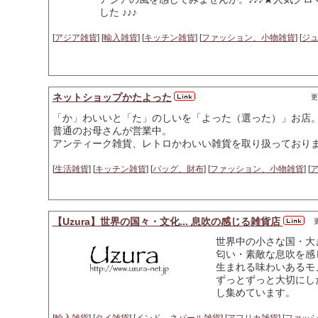
した ♪♪♪
[
アジア雑貨
] [
輸入雑貨
] [
キッチン雑貨
] [
ファッション、小物雑貨
] [
ジ
ネットショップかたよった
更
「か」わいいと「た」のしいを「よった（選った）」お店
普通のお母さんが営業中。
アンティーク雑貨、レトロかわいい雑貨を取り扱っており
[
生活雑貨
] [
キッチン雑貨
] [
バッグ、財布
] [
ファッション、小物雑貨
] [
【Uzura】世界の国々・文化... 息吹の感じる雑貨店
更
世界中の小さな国・大
匂い・素敵な息吹を感
生まれる味わいあるモ
ずっとずっと大切にし
し集めています。