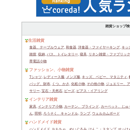
雑貨ショップ検
生活雑貨
食器、テーブルウェア
,
和食器
,
洋食器・ファイヤーキング
,
キッ
雑貨
,
収納
,
バス、トイレタリー
,
寝具
,
リネン雑貨・ファブリッ
帯電話小物
ファッション、小物雑貨
Tシャツ
,
レディース服
,
メンズ服
,
キッズ、ベビー、マタニティ
,
バッグ、財布
,
くつ、かさ
,
化粧小物
,
その他小物
,
ジュエリー、
サリー
,
宝石・天然石
,
ビーズ
,
ピアス・イアリング
インテリア雑貨
家具
,
インテリア小物
,
カーテン、ブラインド
,
カーペット、じゅ
ん
,
照明
,
ろうそく、キャンドル
,
ランプ
,
ウェルカムボード
ハンドメイド雑貨
ハンドメイド
,
おもちゃ、ぬいぐるみ
,
はんこ・スタンプ
,
せっけ