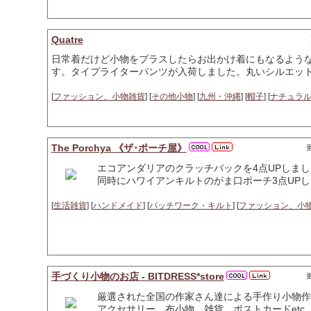
Quatre
日常着だけど小物をプラスしたらお出かけ着にもなるよう
す。タイプライターパンツが入荷しました。丸いシルエッ
[
ファッション、小物雑貨
] [
その他小物
] [
九州・沖縄
] [
帽子
] [
ナチュラ
The Porchya 《ザ･ポーチ屋》
更
エコアンダリアのクラッチバックを4点UPしまし
同時にハワイアンキルトのがま口ポーチ3点UP
[
生活雑貨
] [
ハンドメイド
] [
パッチワーク・キルト
] [
ファッション、小
手づくり小物のお店 - BITDRESS*store
更
厳選された全国の作家さん達による手作り小物作
アクセサリー、布小物、雑貨、ポストカードetc.