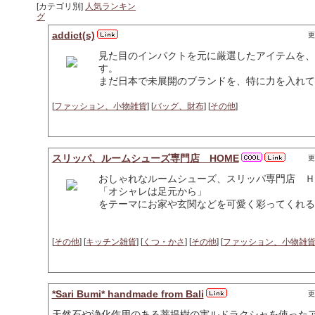
[カテゴリ別]
人気ランキン
グ
addict(s)
更
見た目のインパクトを元に厳選したアイテムを、
す。
まだ日本で未展開のブランドを、特に力を入れて
[
ファッション、小物雑貨
] [
バッグ、財布
] [
その他
]
スリッパ、ルームシューズ専門店 HOME
更
おしゃれなルームシューズ、スリッパ専門店 Ｈ
「オシャレは足元から」
をテーマにお家や玄関などを可愛く彩ってくれる
[
その他
] [
キッチン雑貨
] [
くつ・かさ
] [
その他
] [
ファッション、小物雑
*Sari Bumi* handmade from Bali
更
天然石や浄化作用のある菩提樹の実ルドラクシャを使った