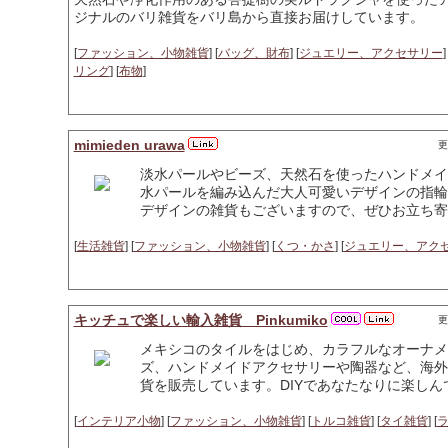
ジナルのバリ雑貨をバリ島から直接お届けしています。
[
ファッション、小物雑貨
] [
バッグ、財布
] [
ジュエリー、アクセサリー
]
リング
] [
布物
]
mimieden urawa
更
淡水パールやビーズ、天然石を使ったハンドメイ
水パールを編み込んだ大人可愛いデザインの指輪
デザインの雑貨もございますので、ぜひお立ち寄
[
生活雑貨
] [
ファッション、小物雑貨
] [
くつ・かさ
] [
ジュエリー、アク
キッチュで楽しい輸入雑貨 Pinkumiko
更
メキシコのタイルをはじめ、カラフルなオーナメ
ズ、ハンドメイドアクセサリーや陶器など、海外
貨を販売しています。DIYであなたなりに楽し
[
インテリア小物
] [
ファッション、小物雑貨
] [
トルコ雑貨
] [
タイ雑貨
] [