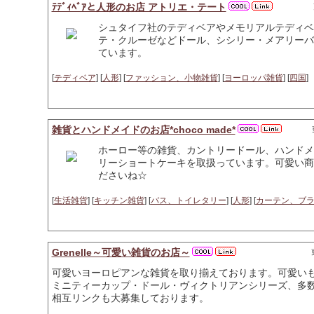
ﾃﾃﾞｨﾍﾞｱと人形のお店 アトリエ・テート
シュタイフ社のテディベアやメモリアルテディベア
テ・クルーゼなどドール、シシリー・メアリーバ
ています。
[
テディベア
] [
人形
] [
ファッション、小物雑貨
] [
ヨーロッパ雑貨
] [
四国
]
雑貨とハンドメイドのお店*choco made*
ホーロー等の雑貨、カントリードール、ハンドメ
リーショートケーキを取扱っています。可愛い商
ださいね☆
[
生活雑貨
] [
キッチン雑貨
] [
バス、トイレタリー
] [
人形
] [
カーテン、ブ
Grenelle～可愛い雑貨のお店～
可愛いヨーロピアンな雑貨を取り揃えております。可愛い
ミニティーカップ・ドール・ヴィクトリアンシリーズ、多数
相互リンクも大募集しております。