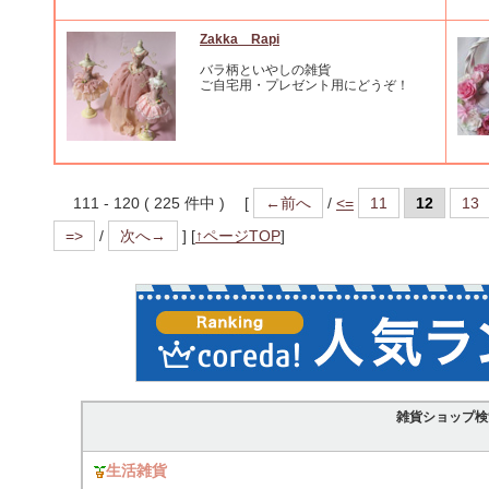
Zakka Rapi
バラ柄といやしの雑貨
ご自宅用・プレゼント用にどうぞ！
111 - 120 ( 225 件中 ) [
←前へ
/
<=
11
12
13
=>
/
次へ→
]
[
↑ページTOP
]
雑貨ショップ検
生活雑貨