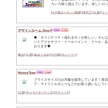
ろいろ取り揃えています。珍しいロ
[
その他ヨーロッパ雑貨
] [
木竹工
] [
人形
] [
イン
デザインルーム One-P
◆「オリジナリティ溢れるモノが欲しい」そんな
ントアクセサリー・トールペイント・ドール・あ
おります◆
[
粘土
] [
人形
] [
あみぐるみ
] [
その他
] [
カントリー
]
Honey*bee
ブライスサイズのお洋服を販売しています！実店
ア・マイリトルポニーなどのお取り扱いもしてい
[
人形
] [
キャラクターグッズ
] [
テディベア
]