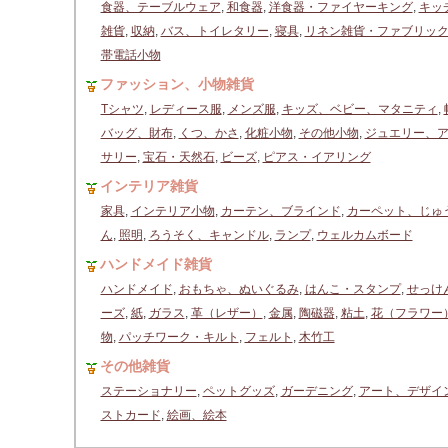
食器、テーブルウェア
,
和食器
,
洋食器・ファイヤーキング
,
キッ
雑貨
,
収納
,
バス、トイレタリー
,
寝具
,
リネン雑貨・ファブリッ
帯電話小物
ファッション、小物雑貨
Tシャツ
,
レディース服
,
メンズ服
,
キッズ、ベビー、マタニティ
,
バッグ、財布
,
くつ、かさ
,
化粧小物
,
その他小物
,
ジュエリー、
サリー
,
宝石・天然石
,
ビーズ
,
ピアス・イアリング
インテリア雑貨
家具
,
インテリア小物
,
カーテン、ブラインド
,
カーペット、じゅ
ん
,
照明
,
ろうそく、キャンドル
,
ランプ
,
ウェルカムボード
ハンドメイド雑貨
ハンドメイド
,
おもちゃ、ぬいぐるみ
,
はんこ・スタンプ
,
せっけ
ーズ
,
紙
,
ガラス
,
革（レザー）
,
金属
,
陶磁器
,
粘土
,
花（フラワー
物
,
パッチワーク・キルト
,
フェルト
,
木竹工
その他雑貨
ステーショナリー
,
ペットグッズ
,
ガーデニング
,
アート、デザイ
ストカード
,
絵画、絵本