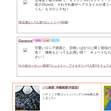
北海道十勝大樹町で、オリジナルのカントリード
高さ25cm位、それぞれ服やヘアスタイルが違う
くん」もヨロシクね！
[
実店舗なし
] [
人形
] [
カントリー
] [
布物
]
Garance*
可愛いロシア雑貨と、目映いばかりに輝く琥珀の
送！ 価格もとってもお買い得！ キュートなロ
さい！
[
その他ヨーロッパ雑貨
] [
ジュエリー、アクセサリー
] [
人形
] [
ナチュラ
バリ雑貨･沖縄雑貨[沖楽堂]
バティック柄コットンバッグ☆new柄入荷
しました♪