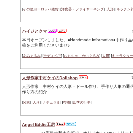
[
その他ヨーロッパ雑貨
] [
洋食器・ファイヤーキング
] [
人形
] [
キッチン
ハイジとクマ
本日オープンしました。●Handmade information
稿をご利用くださいませ♪
[
あみぐるみ
] [
テディベア
] [
おもちゃ、ぬいぐるみ
] [
人形
] [
キャラクタ
人形作家中村ケイのDollshop
人形作家 中村ケイの人形・ドール作り、手作り人形の通
作り方の紹介
[
関東
] [
人形
] [
ナチュラル
] [
布物
] [
四季の行事
]
Angel Eddie工房