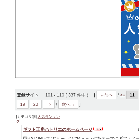
登録サイト
101 - 110 ( 337 件中 ) [
←前へ
/
<=
11
19
20
=>
/
次へ→
]
[カテゴリ別]
人気ランキン
グ
ギフト工房ハトリエのホームページ
HATORIEでは“Hawaii”と“Memorial”をテーマ