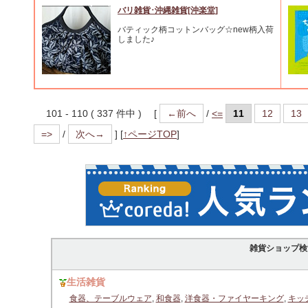
バリ雑貨･沖縄雑貨[沖楽堂]
バティック柄コットンバッグ☆new柄入荷
しました♪
101 - 110 ( 337 件中 ) [
←前へ
/
<=
11
12
13
=>
/
次へ→
]
[
↑ページTOP
]
雑貨ショップ検
生活雑貨
食器、テーブルウェア
,
和食器
,
洋食器・ファイヤーキング
,
キッ