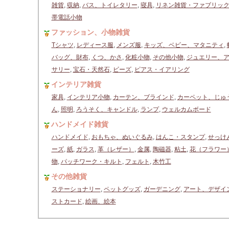
雑貨
,
収納
,
バス、トイレタリー
,
寝具
,
リネン雑貨・ファブリッ
帯電話小物
ファッション、小物雑貨
Tシャツ
,
レディース服
,
メンズ服
,
キッズ、ベビー、マタニティ
,
バッグ、財布
,
くつ、かさ
,
化粧小物
,
その他小物
,
ジュエリー、
サリー
,
宝石・天然石
,
ビーズ
,
ピアス・イアリング
インテリア雑貨
家具
,
インテリア小物
,
カーテン、ブラインド
,
カーペット、じゅ
ん
,
照明
,
ろうそく、キャンドル
,
ランプ
,
ウェルカムボード
ハンドメイド雑貨
ハンドメイド
,
おもちゃ、ぬいぐるみ
,
はんこ・スタンプ
,
せっけ
ーズ
,
紙
,
ガラス
,
革（レザー）
,
金属
,
陶磁器
,
粘土
,
花（フラワー
物
,
パッチワーク・キルト
,
フェルト
,
木竹工
その他雑貨
ステーショナリー
,
ペットグッズ
,
ガーデニング
,
アート、デザイ
ストカード
,
絵画、絵本