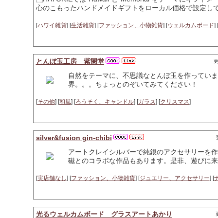
心のこもったハンドメイドギフトをローカル価格で設定し
[
ハワイ雑貨
] [
生活雑貨
] [
ファッション、小物雑貨
] [
ウェルカムボード
] 
とんぼ玉工房 紫閑堂
更
自然をテーマに、不思議なとんぼ玉を作っていま
界。。。ちょっとのぞいてみてください！
[
その他
] [
和風
] [
ろうそく、キャンドル
] [
ガラス
] [
クリスマス
]
silver&fusion gin-chibi
アートクレイシルバーで純銀のアクセサリーを作
磁とのコラボな作品もあります。是非、遊びに来
[
実店舗なし
] [
ファッション、小物雑貨
] [
ジュエリー、アクセサリー
] [
光るウェルカムボード グラスアートあかり