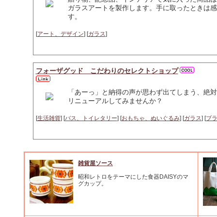
ガラスアートを製作します。手に取ったときは感
す。
[
アート、デザイン
] [
ガラス
]
フォーザグッド こだわりのセレクトショップ
「あーっ」と納得の声が思わず出てしまう、絶対
リニューアルしてみませんか？
[
生活雑貨
] [
バス、トイレタリー
] [
おもちゃ、ぬいぐるみ
] [
ガラス
] [
ブ
雑貨屋ソース
昭和レトロをテーマにした食器DAISYのマ
グカップ。