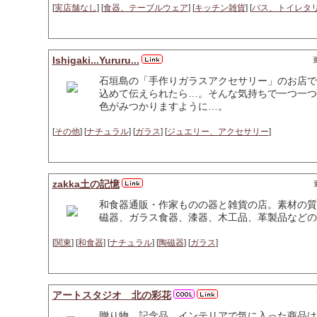
[
実店舗なし
] [
食器、テーブルウェア
] [
キッチン雑貨
] [
バス、トイレタ
Ishigaki...Yururu...
更
石垣島の「手作りガラスアクセサリー」のお店で
込めて伝えられたら…。そんな気持ちで一つ一つ
色がみつかりますように…。
[
その他
] [
ナチュラル
] [
ガラス
] [
ジュエリー、アクセサリー
]
zakka土の記憶
和食器通販・作家ものの器と雑貨の店。素材の質
磁器、ガラス食器、漆器、木工品、革製品などの
[
関東
] [
和食器
] [
ナチュラル
] [
陶磁器
] [
ガラス
]
アートスタジオ 北の彩花
贈り物、記念品、インテリアで気に入った商品は