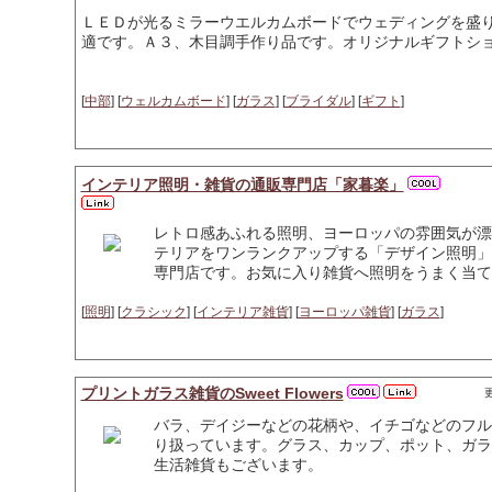
ＬＥＤが光るミラーウエルカムボードでウェディングを盛
適です。Ａ３、木目調手作り品です。オリジナルギフトシ
[
中部
] [
ウェルカムボード
] [
ガラス
] [
ブライダル
] [
ギフト
]
インテリア照明・雑貨の通販専門店「家暮楽」
レトロ感あふれる照明、ヨーロッパの雰囲気が漂
テリアをワンランクアップする「デザイン照明」
専門店です。お気に入り雑貨へ照明をうまく当て
[
照明
] [
クラシック
] [
インテリア雑貨
] [
ヨーロッパ雑貨
] [
ガラス
]
プリントガラス雑貨のSweet Flowers
更
バラ、デイジーなどの花柄や、イチゴなどのフル
り扱っています。グラス、カップ、ポット、ガラ
生活雑貨もございます。