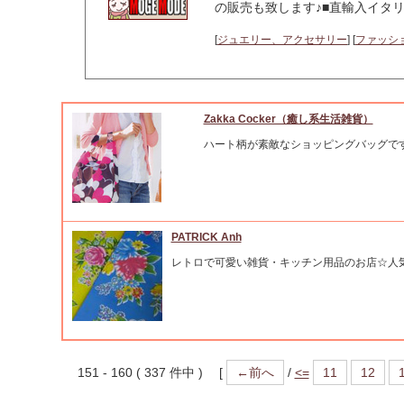
の販売も致します♪■直輸入イタ
[
ジュエリー、アクセサリー
] [
ファッシ
Zakka Cocker（癒し系生活雑貨）
ハート柄が素敵なショッピングバッグで
PATRICK Anh
レトロで可愛い雑貨・キッチン用品のお店☆人
151 - 160 ( 337 件中 ) [
←前へ
/
<=
11
12