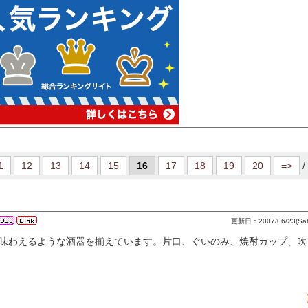
1
12
13
14
15
16
17
18
19
20
=>
/
更新日：2007/06/23(Sat)
味わえるような酒器を揃えています。片口、ぐいのみ、焼酎カップ、吹