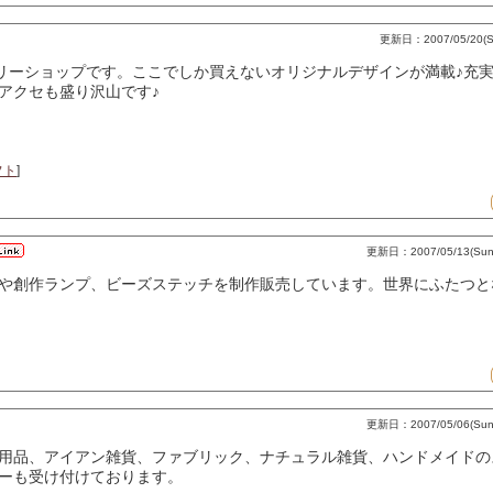
更新日：2007/05/20(Su
リーショップです。ここでしか買えないオリジナルデザインが満載♪充実
アクセも盛り沢山です♪
フト
]
更新日：2007/05/13(Sun)
や創作ランプ、ビーズステッチを制作販売しています。世界にふたつと
更新日：2007/05/06(Sun)
用品、アイアン雑貨、ファブリック、ナチュラル雑貨、ハンドメイドの
ーも受け付けております。