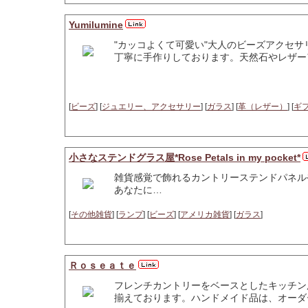
Yumilumine
"カッコよくて可愛い"大人のビーズアクセサ
丁寧に手作りしております。天然石やレザー
[
ビーズ
] [
ジュエリー、アクセサリー
] [
ガラス
] [
革（レザー）
] [
ギ
小さなステンドグラス屋*Rose Petals in my pocket*
雑貨感覚で飾れるカントリーステンドパネル
あなたに…
[
その他雑貨
] [
ランプ
] [
ビーズ
] [
アメリカ雑貨
] [
ガラス
]
Ｒｏｓｅａｔｅ
フレンチカントリーをベースとしたキッチン
揃えております。ハンドメイド品は、オーダ