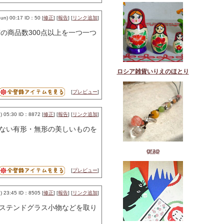
n) 00:17 ID：50 [
修正
] [
報告
] [
リンク追加
]
の商品数300点以上を一つ一つ
ロシア雑貨いりえのほとり
[
プレビュー
]
 05:30 ID：8872 [
修正
] [
報告
] [
リンク追加
]
ない有形・無形の美しいものを
grap
[
プレビュー
]
 23:45 ID：8505 [
修正
] [
報告
] [
リンク追加
]
ステンドグラス小物などを取り