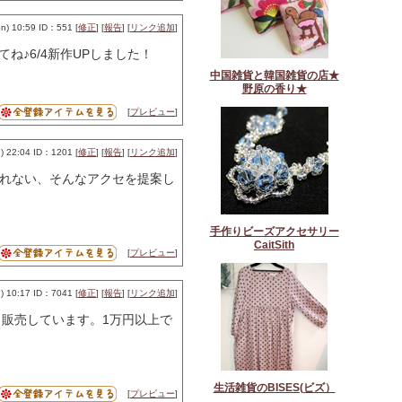
) 10:59 ID：551 [
修正
] [
報告
] [
リンク追加
]
♪6/4新作UPしました！
中国雑貨と韓国雑貨の店★
野原の香り★
[
プレビュー
]
 22:04 ID：1201 [
修正
] [
報告
] [
リンク追加
]
忘れない、そんなアクセを提案し
手作りビーズアクセサリー
CaitSith
[
プレビュー
]
 10:17 ID：7041 [
修正
] [
報告
] [
リンク追加
]
く販売しています。1万円以上で
生活雑貨のBISES(ビズ）
[
プレビュー
]