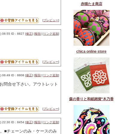
赤猫たま商店
[
プレビュー
]
 06:55 ID：8827 [
修正
] [
報告
] [
リンク追加
]
chica online store
[
プレビュー
]
 06:49 ID：8808 [
修正
] [
報告
] [
リンク追加
]
お問合せ下さい。アウトレット
森の香りと和紙雑貨*木乃香
[
プレビュー
]
 22:30 ID：8454 [
修正
] [
報告
] [
リンク追加
]
。■チェーンのみ・ケースのみ