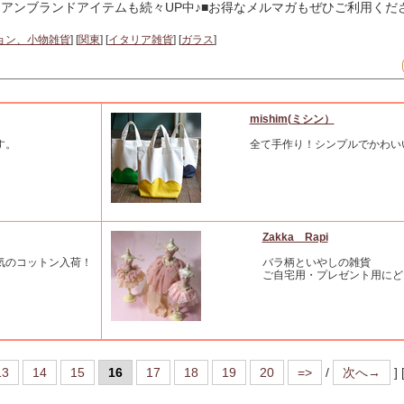
リアンブランドアイテムも続々UP中♪■お得なメルマガもぜひご利用くだ
ョン、小物雑貨
] [
関東
] [
イタリア雑貨
] [
ガラス
]
mishim(ミシン）
す。
全て手作り！シンプルでかわい
Zakka Rapi
気のコットン入荷！
バラ柄といやしの雑貨
ご自宅用・プレゼント用にど
13
14
15
16
17
18
19
20
=>
/
次へ→
]