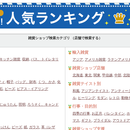
雑貨ショップ検索カテゴリ （店舗で検索する）
輸入雑貨
キッチン雑貨
,
収納
,
バス、トイレタリ
アジア
,
アメリカ雑貨
,
ラテンアメリ
雑貨ショップ店舗
北海道
,
東北
,
関東
,
甲信越
,
中部
,
北陸
ティ
,
帽子
,
バッグ、財布
,
くつ、かさ
,
化
雑貨テイスト別
石
,
ビーズ
,
ピアス・イアリング
和風
,
アジアンテイスト
,
アンティー
ル
,
ヒーリング
,
モダン
,
レトロ
,
動物
じゅうたん
,
照明
,
ろうそく、キャンド
行事・目的別
四季の行事
,
お正月
,
バレンタイン
,
ホ
マス
,
ギフト
,
ブライダル
,
アウトドア
っけん
,
ビーズ
,
紙
,
ガラス
,
革（レザ
雑貨ショップ支援