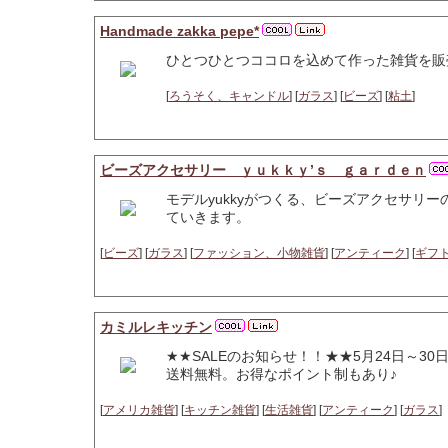
Handmade zakka pepe*
ひとつひとつココロを込めて作った雑貨を販
[
ろうそく、キャンドル
] [
ガラス
] [
ビーズ
] [
粘土
]
ビーズアクセサリー ｙｕｋｋｙ’ｓ ｇａｒｄｅｎ
モデルyukkyがつくる、ビーズアクセサリ
ていきます。
[
ビーズ
] [
ガラス
] [
ファッション、小物雑貨
] [
アンティーク
] [
ギフ
カミルレキッチン
★★SALEのお知らせ！！★★5月24日～3
送料無料。お得なポイント制もあり♪
[
アメリカ雑貨
] [
キッチン雑貨
] [
生活雑貨
] [
アンティーク
] [
ガラス
]