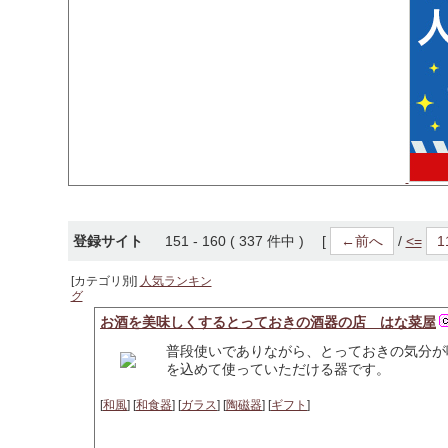
登録サイト
151 - 160 ( 337 件中 ) [
←前へ
/
<=
1
[カテゴリ別]
人気ランキン
グ
お酒を美味しくするとっておきの酒器の店 はな菜屋
普段使いでありながら、とっておきの気分が
を込めて使っていただける器です。
[
和風
] [
和食器
] [
ガラス
] [
陶磁器
] [
ギフト
]