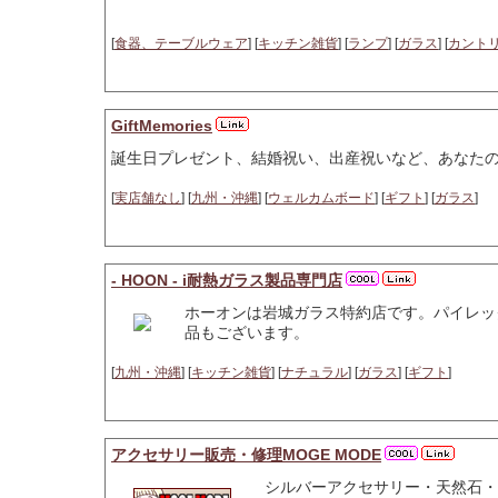
[
食器、テーブルウェア
] [
キッチン雑貨
] [
ランプ
] [
ガラス
] [
カント
GiftMemories
誕生日プレゼント、結婚祝い、出産祝いなど、あなた
[
実店舗なし
] [
九州・沖縄
] [
ウェルカムボード
] [
ギフト
] [
ガラス
]
- HOON - i耐熱ガラス製品専門店
ホーオンは岩城ガラス特約店です。パイレッ
品もございます。
[
九州・沖縄
] [
キッチン雑貨
] [
ナチュラル
] [
ガラス
] [
ギフト
]
アクセサリー販売・修理MOGE MODE
シルバーアクセサリー・天然石・