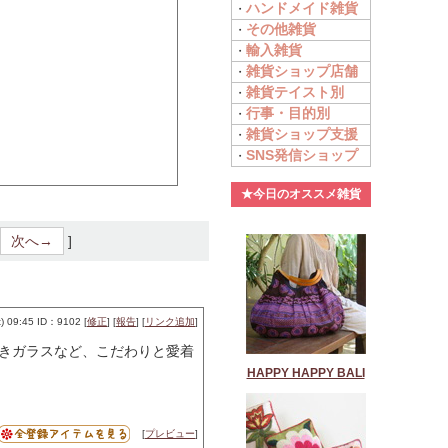
ハンドメイド雑貨
・
その他雑貨
・
輸入雑貨
・
雑貨ショップ店舗
・
雑貨テイスト別
・
行事・目的別
・
雑貨ショップ支援
・
SNS発信ショップ
・
★今日のオススメ雑貨
次へ→
]
 09:45 ID：9102 [
修正
] [
報告
] [
リンク追加
]
きガラスなど、こだわりと愛着
HAPPY HAPPY BALI
[
プレビュー
]