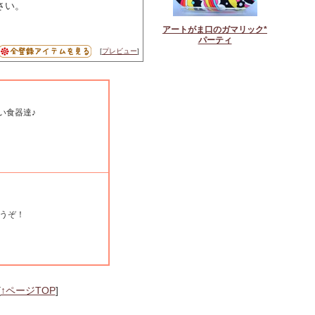
さい。
アートがま口のガマリック*
パーティ
[
プレビュー
]
い食器達♪
うぞ！
[
↑ページTOP
]