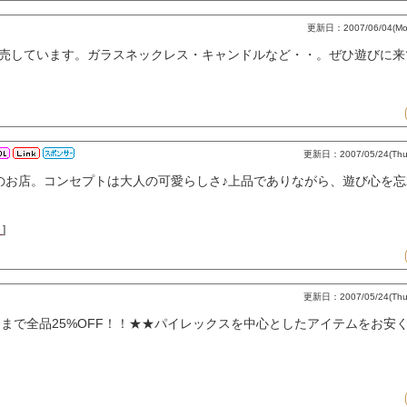
更新日：2007/06/04(Mon
売しています。ガラスネックレス・キャンドルなど・・。ぜひ遊びに来てね
更新日：2007/05/24(Thu)
ーのお店。コンセプトは大人の可愛らしさ♪上品でありながら、遊び心を
ト
]
更新日：2007/05/24(Thu)
0日まで全品25%OFF！！★★パイレックスを中心としたアイテムをお安