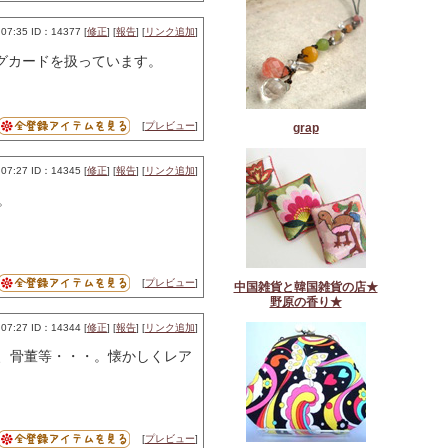
07:35 ID：14377 [
修正
] [
報告
] [
リンク追加
]
ングカードを扱っています。
[
プレビュー
]
grap
07:27 ID：14345 [
修正
] [
報告
] [
リンク追加
]
。
[
プレビュー
]
中国雑貨と韓国雑貨の店★
野原の香り★
07:27 ID：14344 [
修正
] [
報告
] [
リンク追加
]
、骨董等・・・。懐かしくレア
[
プレビュー
]