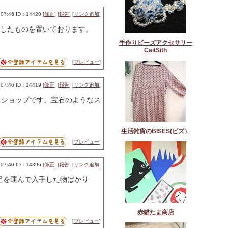
07:46 ID：14420 [
修正
] [
報告
] [
リンク追加
]
トしたものを置いております。
手作りビーズアクセサリー
CaitSith
[
プレビュー
]
07:46 ID：14419 [
修正
] [
報告
] [
リンク追加
]
トショップです。宝石のようなス
生活雑貨のBISES(ビズ）
[
プレビュー
]
07:40 ID：14396 [
修正
] [
報告
] [
リンク追加
]
足を運んで入手した物ばかり
赤猫たま商店
[
プレビュー
]