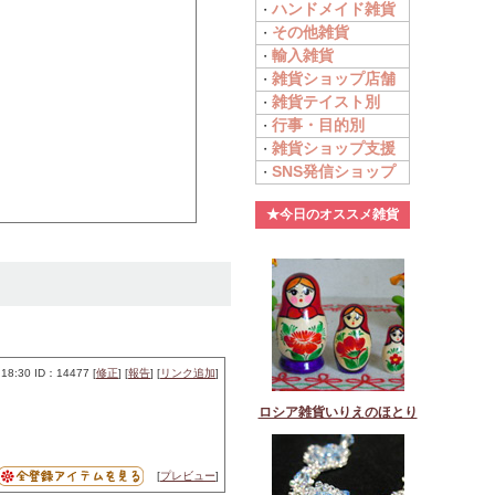
ハンドメイド雑貨
・
その他雑貨
・
輸入雑貨
・
雑貨ショップ店舗
・
雑貨テイスト別
・
行事・目的別
・
雑貨ショップ支援
・
SNS発信ショップ
・
★今日のオススメ雑貨
18:30 ID：14477 [
修正
] [
報告
] [
リンク追加
]
ロシア雑貨いりえのほとり
[
プレビュー
]