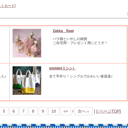
ストカード
]
Zakka Rapi
バラ柄といやしの雑貨
ご自宅用・プレゼント用にどうぞ！
mishim(ミシン）
した♪
全て手作り！シンプルでかわいい食器達♪
5
6
7
8
9
10
=>
/
次へ→
]
[
↑ページTOP
]