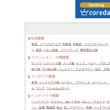
生活雑貨
食器、テーブルウェア
,
和食器
,
洋食器・ファイヤーキング
,
ー
,
寝具
,
リネン雑貨・ファブリック
,
携帯電話小物
ファッション、小物雑貨
Tシャツ
,
レディース服
,
メンズ服
,
キッズ、ベビー、マタニ
粧小物
,
その他小物
,
ジュエリー、アクセサリー
,
宝石・天然
インテリア雑貨
家具
,
インテリア小物
,
カーテン、ブラインド
,
カーペット、
ル
,
ランプ
,
ウェルカムボード
ハンドメイド雑貨
ハンドメイド
,
おもちゃ、ぬいぐるみ
,
はんこ・スタンプ
,
せ
ー）
,
金属
,
陶磁器
,
粘土
,
花（フラワー）
,
布物
,
パッチワー