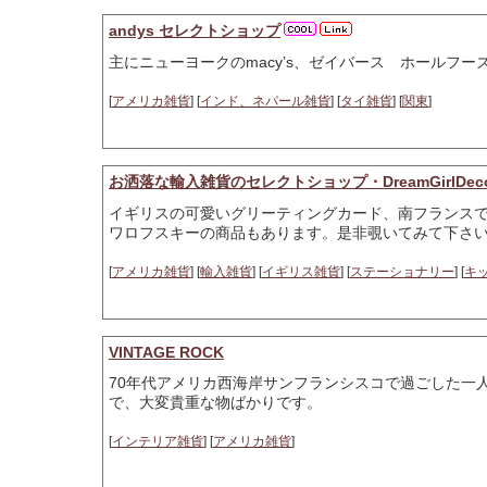
andys セレクトショップ
主にニューヨークのmacy’s、ゼイバース ホールフ
[
アメリカ雑貨
] [
インド、ネパール雑貨
] [
タイ雑貨
] [
関東
]
お洒落な輸入雑貨のセレクトショップ・DreamGirlDec
イギリスの可愛いグリーティングカード、南フランス
ワロフスキーの商品もあります。是非覗いてみて下さ
[
アメリカ雑貨
] [
輸入雑貨
] [
イギリス雑貨
] [
ステーショナリー
] [
キ
VINTAGE ROCK
70年代アメリカ西海岸サンフランシスコで過ごした一
で、大変貴重な物ばかりです。
[
インテリア雑貨
] [
アメリカ雑貨
]