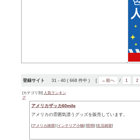
登録サイト
31 - 40 ( 668 件中 ) [
←前へ
/
1
2
[カテゴリ別]
人気ランキン
グ
アメリカザッカ60mile
アメリカの雰囲気漂うグッズを販売しています。
[
アメリカ雑貨
] [
インテリア小物
] [
照明
] [
生活雑貨
]