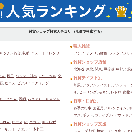
雑貨ショップ検索カテゴリ （店舗で検索する）
輸入雑貨
キッチン雑貨
,
収納
,
バス、トイレタリ
アジア
,
アメリカ雑貨
,
ラテンアメリ
雑貨ショップ店舗
北海道
,
東北
,
関東
,
甲信越
,
中部
,
北陸
ティ
,
帽子
,
バッグ、財布
,
くつ、かさ
,
化
雑貨テイスト別
石
,
ビーズ
,
ピアス・イアリング
和風
,
アジアンテイスト
,
アンティー
ル
,
ヒーリング
,
モダン
,
レトロ
,
動物
じゅうたん
,
照明
,
ろうそく、キャンド
行事・目的別
四季の行事
,
お正月
,
バレンタイン
,
ホ
マス
,
ギフト
,
ブライダル
,
アウトドア
っけん
,
ビーズ
,
紙
,
ガラス
,
革（レザ
雑貨ショップ支援
ク・キルト
,
フェルト
,
木竹工
ショップ支援
,
検索・リンク集
,
アク