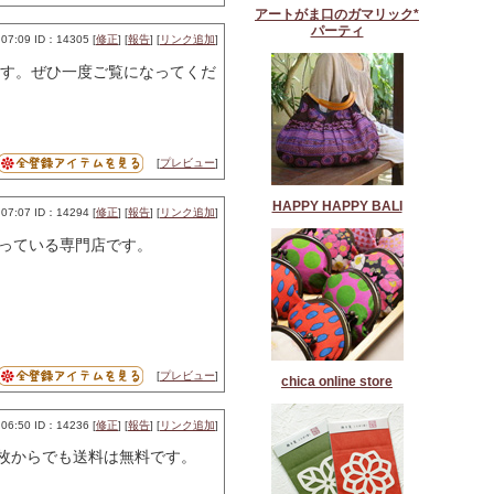
アートがま口のガマリック*
パーティ
07:09 ID：14305 [
修正
] [
報告
] [
リンク追加
]
す。ぜひ一度ご覧になってくだ
[
プレビュー
]
HAPPY HAPPY BALI
07:07 ID：14294 [
修正
] [
報告
] [
リンク追加
]
っている専門店です。
[
プレビュー
]
chica online store
06:50 ID：14236 [
修正
] [
報告
] [
リンク追加
]
枚からでも送料は無料です。