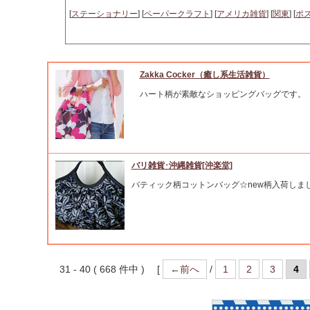
[
ステーショナリー
] [
ペーパークラフト
] [
アメリカ雑貨
] [
関東
] [
ポ
Zakka Cocker（癒し系生活雑貨）
ハート柄が素敵なショッピングバッグです。
バリ雑貨･沖縄雑貨[沖楽堂]
バティック柄コットンバッグ☆new柄入荷しま
31 - 40 ( 668 件中 ) [
←前へ
/
1
2
3
4