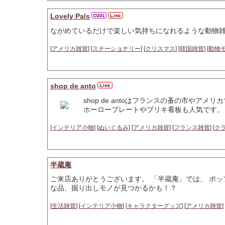
Lovely Pals
ながめているだけで楽しい気持ちになれるような動物雑
[
アメリカ雑貨
] [
ステーショナリー
] [
クリスマス
] [
韓国雑貨
] [
動物
shop de anto
shop de antoはフランスの蚤の市や
ホーロープレートやブリキ看板も人気です。
[
インテリア小物
] [
ぬいぐるみ
] [
アメリカ雑貨
] [
フランス雑貨
] [
ク
半蔵庵
ご来店ありがとうございます。 「半蔵庵」では、 ポ
な品、掘り出しモノが見つかるかも！？
[
生活雑貨
] [
インテリア小物
] [
キャラクターグッズ
] [
アメリカ雑貨
] 