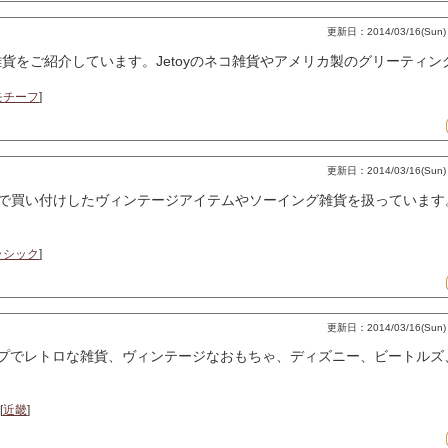
更新日：2014/03/16(Sun) 
貨をご紹介しています。Jetoyのネコ雑貨やアメリカ製のグリーティ
モチーフ
]
更新日：2014/03/16(Sun) 
アメリカで買い付けしたヴィンテージアイテムやソーイング雑貨を扱っています
ラシック
]
更新日：2014/03/16(Sun) 
ップでレトロな雑貨、ヴィンテージなおもちゃ、ディズニー、ビートルズ
[
近畿
]