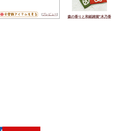
[
プレビュー
]
森の香りと和紙雑貨*木乃香