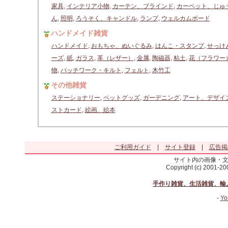
家具
,
インテリア小物
,
カーテン、ブラインド
,
カーペット、じゅ
ん
,
照明
,
ろうそく、キャンドル
,
ランプ
,
ウェルカムボード
ハンドメイド雑貨
ハンドメイド
,
おもちゃ、ぬいぐるみ
,
はんこ・スタンプ
,
せっけ
ーズ
,
紙
,
ガラス
,
革（レザー）
,
金属
,
陶磁器
,
粘土
,
花（フラワー
物
,
パッチワーク・キルト
,
フェルト
,
木竹工
その他雑貨
ステーショナリー
,
ペットグッズ
,
ガーデニング
,
アート、デザイ
ストカード
,
絵画、絵本
ご利用ガイド
|
サイト登録
|
広告掲
サイト内の画像・
Copyright (c) 2001-2
手作り雑貨、生活雑貨、輸
-
Yo