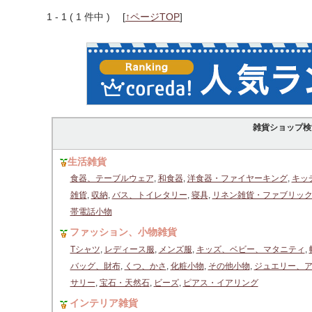
1 - 1 ( 1 件中 )
[
↑ページTOP
]
雑貨ショップ検
生活雑貨
食器、テーブルウェア
,
和食器
,
洋食器・ファイヤーキング
,
キッ
雑貨
,
収納
,
バス、トイレタリー
,
寝具
,
リネン雑貨・ファブリッ
帯電話小物
ファッション、小物雑貨
Tシャツ
,
レディース服
,
メンズ服
,
キッズ、ベビー、マタニティ
,
バッグ、財布
,
くつ、かさ
,
化粧小物
,
その他小物
,
ジュエリー、
サリー
,
宝石・天然石
,
ビーズ
,
ピアス・イアリング
インテリア雑貨