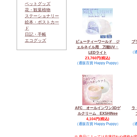
ペットグッズ
花・観葉植物
ステーショナリー
絵本・ポストカー
ド
日記・手帳
エコグッズ
ビューティーワールド ジ
ブ
ェルネイル用 万能UV・
（通
LEDライト
23,760円(税込)
（通販百貨 Happy Puppy）
AFC オールインワン3Dゲ
ラ
ルクリーム EXSHINee
4,104円(税込)
（通販百貨 Happy Puppy）
（通
※ 商品によっては在庫切れや価格が