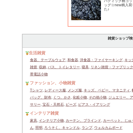
バティック柄コッ
ッグ☆new柄入
た♪
雑貨ショップ検
生活雑貨
食器、テーブルウェア
,
和食器
,
洋食器・ファイヤーキング
,
キッ
雑貨
,
収納
,
バス、トイレタリー
,
寝具
,
リネン雑貨・ファブリッ
帯電話小物
ファッション、小物雑貨
Tシャツ
,
レディース服
,
メンズ服
,
キッズ、ベビー、マタニティ
,
バッグ、財布
,
くつ、かさ
,
化粧小物
,
その他小物
,
ジュエリー、
サリー
,
宝石・天然石
,
ビーズ
,
ピアス・イアリング
インテリア雑貨
家具
,
インテリア小物
,
カーテン、ブラインド
,
カーペット、じゅ
ん
,
照明
,
ろうそく、キャンドル
,
ランプ
,
ウェルカムボード