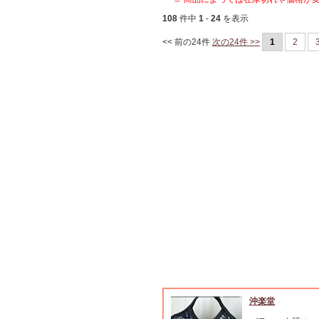
108
件中
1
-
24
を表示
<< 前の24件
次の24件 >>
1
2
沖楽堂