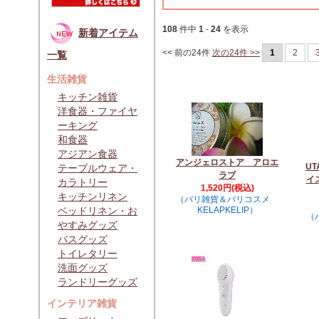
108
件中
1
-
24
を表示
新着アイテム
<< 前の24件
次の24件 >>
1
2
一覧
生活雑貨
キッチン雑貨
洋食器・ファイヤ
ーキング
和食器
アジアン食器
アンジェロストア アロエ
UT
テーブルウェア・
ラブ
イ
カラトリー
1,520円(税込)
キッチンリネン
（バリ雑貨＆バリコスメ
ベッドリネン・お
KELAPKELIP）
（
やすみグッズ
バスグッズ
トイレタリー
洗面グッズ
ランドリーグッズ
インテリア雑貨