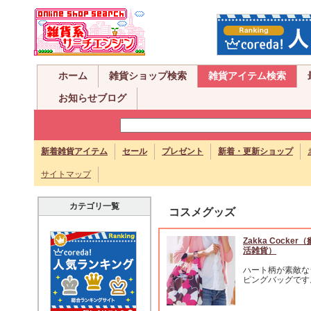
ホーム
雑貨ショップ検索
雑貨アイテム検索
お知らせブログ
新着雑貨アイテム
セール
プレゼント
新着・更新ショップ
サイトマップ
カテゴリ一覧
コスメグッズ
Zakka Cocke
活雑貨）
ハート柄が素敵な
ピングバッグです