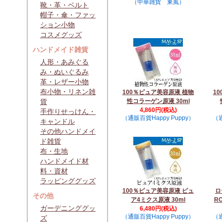
（中華雑貨 東風）
靴・革・ベルト
帽子・傘・ファッ
ション小物
コスメグッズ
ハンドメイド雑貨
人形・あみぐる
み・ぬいぐるみ
革・レザー小物
布小物・リネン雑
100％ピュア美容原液 植物
1
貨
性コラーゲン原液 30ml
4,860円(税込)
手作りせっけん・
（通販百貨Happy Puppy）
（通
キャンドル
その他ハンドメイ
ド雑貨
布・生地
ハンドメイド材
料・資材
ラッピンググッズ
100％ピュア美容原液 ピュ
ロ
その他
ア4ミクス原液 30ml
R
ガーデニンググッ
6,480円(税込)
（通販百貨Happy Puppy）
（通
ズ