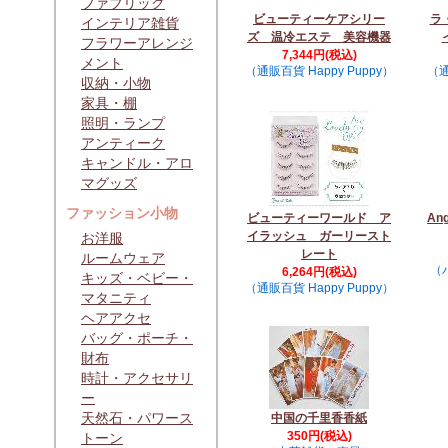
ファブリック
ビューティーケアシリー
ラ
インテリア雑貨
ズ 温冷エステ 美容機器
フラワーアレンジ
7,344円(税込)
メント
（通販百貨 Happy Puppy）
（通
収納・小物
家具・棚
照明・ランプ
アンティーク
キャンドル・アロ
マグッズ
ファッション小物
ビューティーワールド ア
An
イラッシュ ガーリースト
お洋服
レート
ルームウェア
（
6,264円(税込)
キッズ・ベビー・
（通販百貨 Happy Puppy）
マタニティ
ヘアアクセ
バッグ・ポーチ・
財布
時計・アクセサリ
ー
天然石・パワース
中国の千里香香紙
350円(税込)
トーン