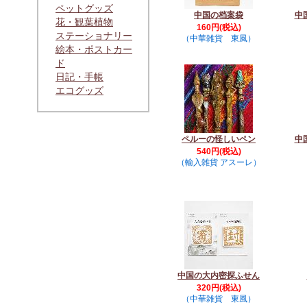
ペットグッズ
中国の档案袋
中
花・観葉植物
160円(税込)
ステーショナリー
（中華雑貨 東風）
絵本・ポストカー
ド
日記・手帳
エコグッズ
ペルーの怪しいペン
中
540円(税込)
（輸入雑貨 アスーレ）
中国の大内密探ふせん
320円(税込)
（中華雑貨 東風）