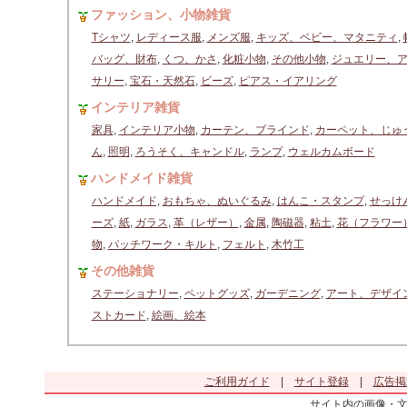
ファッション、小物雑貨
Tシャツ
,
レディース服
,
メンズ服
,
キッズ、ベビー、マタニティ
,
バッグ、財布
,
くつ、かさ
,
化粧小物
,
その他小物
,
ジュエリー、
サリー
,
宝石・天然石
,
ビーズ
,
ピアス・イアリング
インテリア雑貨
家具
,
インテリア小物
,
カーテン、ブラインド
,
カーペット、じゅ
ん
,
照明
,
ろうそく、キャンドル
,
ランプ
,
ウェルカムボード
ハンドメイド雑貨
ハンドメイド
,
おもちゃ、ぬいぐるみ
,
はんこ・スタンプ
,
せっけ
ーズ
,
紙
,
ガラス
,
革（レザー）
,
金属
,
陶磁器
,
粘土
,
花（フラワー
物
,
パッチワーク・キルト
,
フェルト
,
木竹工
その他雑貨
ステーショナリー
,
ペットグッズ
,
ガーデニング
,
アート、デザイ
ストカード
,
絵画、絵本
ご利用ガイド
|
サイト登録
|
広告掲
サイト内の画像・