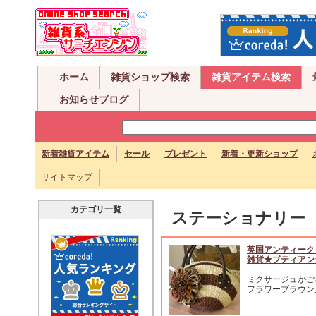
ホーム
雑貨ショップ検索
雑貨アイテム検索
お知らせブログ
新着雑貨アイテム
セール
プレゼント
新着・更新ショップ
サイトマップ
カテゴリ一覧
ステーショナリー
英国アンティーク
雑貨★プティアン
ミクサージュかご
フラワーブラウン