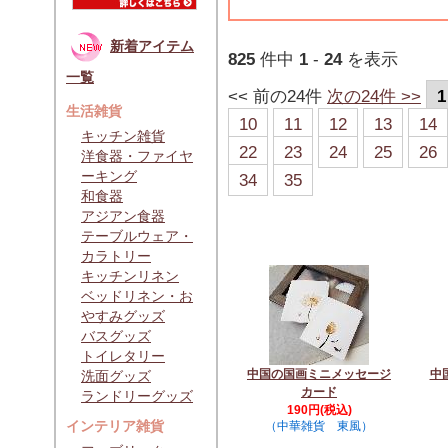
新着アイテム
825
件中
1
-
24
を表示
一覧
<< 前の24件
次の24件 >>
1
生活雑貨
10
11
12
13
14
キッチン雑貨
22
23
24
25
26
洋食器・ファイヤ
ーキング
34
35
和食器
アジアン食器
テーブルウェア・
カラトリー
キッチンリネン
ベッドリネン・お
やすみグッズ
バスグッズ
トイレタリー
中国の国画ミニメッセージ
中
洗面グッズ
カード
ランドリーグッズ
190円(税込)
インテリア雑貨
（中華雑貨 東風）