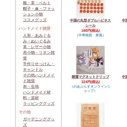
靴・革・ベルト
帽子・傘・ファッ
ション小物
コスメグッズ
中国の丸型ダブルハピネス
中
シール
ハンドメイド雑貨
180円(税込)
人形・あみぐる
（中華雑貨 東風）
み・ぬいぐるみ
革・レザー小物
布小物・リネン雑
貨
手作りせっけん・
キャンドル
その他ハンドメイ
開運マグネットクリップ
中
ド雑貨
324円(税込)
布・生地
（のあぷらすオンラインシ
ョップ）
ハンドメイド材
料・資材
ラッピンググッズ
その他
ガーデニンググッ
ズ