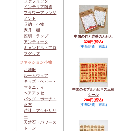
ファブリック
インテリア雑貨
フラワーアレンジ
メント
収納・小物
家具・棚
照明・ランプ
中国の竹と赤壁のふせん
アンティーク
320円(税込)
（中華雑貨 東風）
キャンドル・アロ
マグッズ
ファッション小物
お洋服
ルームウェア
キッズ・ベビー・
マタニティ
中国のダブルハピネス三種
ヘアアクセ
シール
バッグ・ポーチ・
200円(税込)
財布
（中華雑貨 東風）
時計・アクセサリ
ー
天然石・パワース
トーン