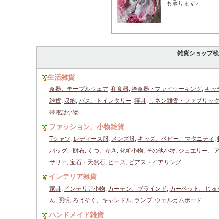
も承ります♪
雑貨ショップ検
生活雑貨
食器、テーブルウェア
,
和食器
,
洋食器・ファイヤーキング
,
キッ
雑貨
,
収納
,
バス、トイレタリー
,
寝具
,
リネン雑貨・ファブリッ
帯電話小物
ファッション、小物雑貨
Tシャツ
,
レディース服
,
メンズ服
,
キッズ、ベビー、マタニティ
,
バッグ、財布
,
くつ、かさ
,
化粧小物
,
その他小物
,
ジュエリー、
サリー
,
宝石・天然石
,
ビーズ
,
ピアス・イアリング
インテリア雑貨
家具
,
インテリア小物
,
カーテン、ブラインド
,
カーペット、じゅ
ん
,
照明
,
ろうそく、キャンドル
,
ランプ
,
ウェルカムボード
ハンドメイド雑貨