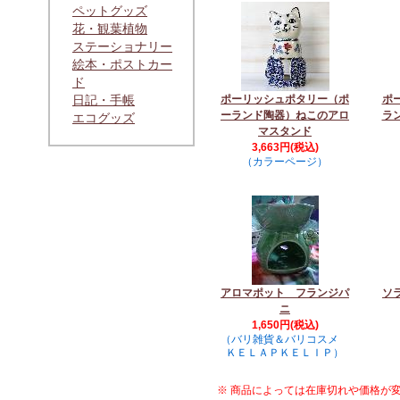
ペットグッズ
花・観葉植物
ステーショナリー
絵本・ポストカー
ド
日記・手帳
ポーリッシュポタリー（ポ
ポ
ーランド陶器）ねこのアロ
ラ
エコグッズ
マスタンド
3,663円(税込)
（カラーページ）
アロマポット フランジパ
ソ
ニ
1,650円(税込)
（バリ雑貨＆バリコスメ
ＫＥＬＡＰＫＥＬＩＰ）
※ 商品によっては在庫切れや価格が