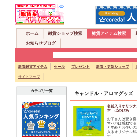
ホーム
雑貨ショップ検索
雑貨アイテム検索
お知らせブログ
新着雑貨アイテム
セール
プレゼント
新着・更新ショップ
サイトマップ
カテゴリ一覧
キャンドル・アロマグッズ
名前入りオリジナ
本 ぱのぴあ
お子さんは驚き喜
マパパは感動で涙
と年齢とお住いの
入るオリジナル絵
す。