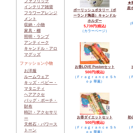
ファブリック
★
インテリア雑貨
産
ポーリッシュポタリー（ポ
フラワーアレンジ
ーランド陶器）キャンドル
メント
ホルダー
（F
収納・小物
5,739円(税込)
家具・棚
（カラーページ）
照明・ランプ
アンティーク
キャンドル・アロ
マグッズ
ファッション小物
お香LOVE Posionセット
お洋服
500円(税込)
ルームウェア
（Ｆｒａｇｒａｎｃｅ Ｓｈ
（
ｏｐ 華薫）
キッズ・ベビー・
マタニティ
ヘアアクセ
バッグ・ポーチ・
財布
時計・アクセサリ
お香ダイエットセット
初
ー
500円(税込)
天然石・パワース
（Ｆｒａｇｒａｎｃｅ Ｓｈ
（
トーン
ｏｐ 華薫）