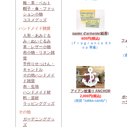
靴・革・ベルト
帽子・傘・ファッ
ション小物
コスメグッズ
ハンドメイド雑貨
papier d'armenie(紙香)
人形・あみぐる
600円(税込)
フ
み・ぬいぐるみ
（Ｆｒａｇｒａｎｃｅ Ｓｈ
革・レザー小物
ｏｐ 華薫）
布小物・リネン雑
（通
貨
手作りせっけん・
キャンドル
その他ハンドメイ
ド雑貨
布・生地
アイアン蚊遣り ANCHOR
ハンドメイド材
2,000円(税込)
ポ
料・資材
（雑貨 *zakka-candy*）
ー
ラッピンググッズ
その他
ガーデニンググッ
ズ