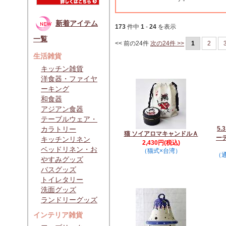
新着アイテム
173
件中
1
-
24
を表示
一覧
<< 前の24件
次の24件 >>
1
2
生活雑貨
キッチン雑貨
洋食器・ファイヤ
ーキング
和食器
アジアン食器
テーブルウェア・
カラトリー
5
猫 ソイアロマキャンドルＡ
ー
キッチンリネン
2,430円(税込)
ベッドリネン・お
（猫式×台湾）
（通
やすみグッズ
バスグッズ
トイレタリー
洗面グッズ
ランドリーグッズ
インテリア雑貨