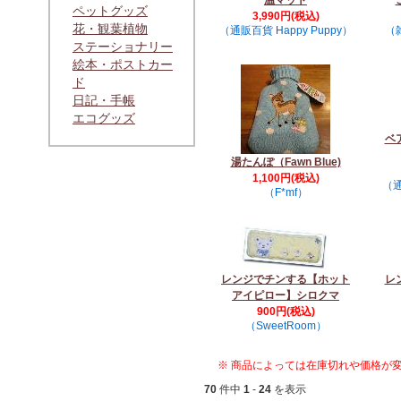
温マット
ペットグッズ
3,990円(税込)
花・観葉植物
（通販百貨 Happy Puppy）
（
ステーショナリー
絵本・ポストカー
ド
日記・手帳
エコグッズ
ベ
湯たんぽ（Fawn Blue)
1,100円(税込)
（通
（F*mf）
レンジでチンする【ホット
レ
アイピロー】シロクマ
900円(税込)
（SweetRoom）
※ 商品によっては在庫切れや価格が
70
件中
1
-
24
を表示