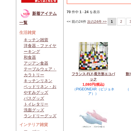
70
件中
1
-
24
を表示
新着アイテム
<< 前の24件
次の24件 >>
1
2
一覧
生活雑貨
キッチン雑貨
洋食器・ファイヤ
ーキング
和食器
アジアン食器
テーブルウェア・
フランス-FLY-長方形エコバ
割
カラトリー
ック
キッチンリネン
1,080円(税込)
ベッドリネン・お
（PIGEONEAR（ピジョネ
（
やすみグッズ
ア））
バスグッズ
トイレタリー
洗面グッズ
ランドリーグッズ
インテリア雑貨