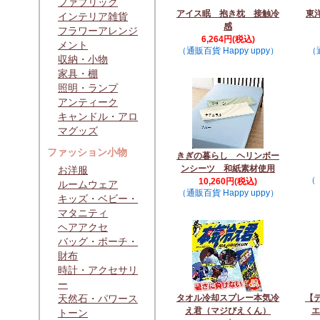
ファブリック
アイス眠 抱き枕 接触冷
東
インテリア雑貨
感
フラワーアレンジ
6,264円(税込)
メント
（通販百貨 Happy uppy）
（通
収納・小物
家具・棚
照明・ランプ
アンティーク
キャンドル・アロ
マグッズ
ファッション小物
きぎの暮らし ヘリンボー
ンシーツ 和紙素材使用
お洋服
（
10,260円(税込)
ルームウェア
（通販百貨 Happy uppy）
キッズ・ベビー・
マタニティ
ヘアアクセ
バッグ・ポーチ・
財布
時計・アクセサリ
ー
天然石・パワース
タオル冷却スプレー本気冷
【デ
え君（マジびえくん）
エ
トーン