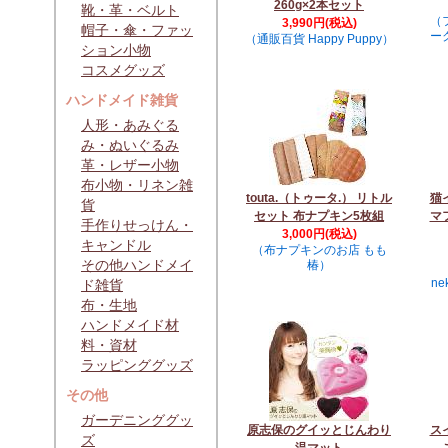
260g×2本セット
靴・革・ベルト
（
3,990円(税込)
帽子・傘・ファッ
ー
（通販百貨 Happy Puppy）
ション小物
コスメグッズ
ハンドメイド雑貨
人形・あみぐる
み・ぬいぐるみ
革・レザー小物
布小物・リネン雑
touta.（トゥータ.） リトル
猫
貨
セット 布ナプキン5枚組
マ
手作りせっけん・
3,000円(税込)
キャンドル
（布ナプキンのお店 もも
その他ハンドメイ
椿）
n
ド雑貨
布・生地
ハンドメイド材
料・資材
ラッピンググッズ
その他
ガーデニンググッ
原志保のグイッとじんわり
ス
ズ