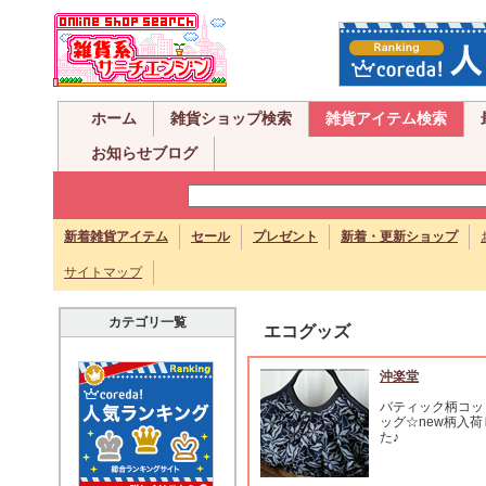
ホーム
雑貨ショップ検索
雑貨アイテム検索
お知らせブログ
新着雑貨アイテム
セール
プレゼント
新着・更新ショップ
サイトマップ
カテゴリ一覧
エコグッズ
沖楽堂
バティック柄コッ
ッグ☆new柄入
た♪