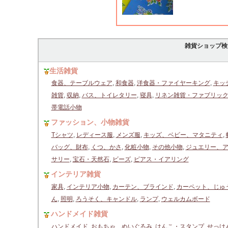
雑貨ショップ検
生活雑貨
食器、テーブルウェア
,
和食器
,
洋食器・ファイヤーキング
,
キッ
雑貨
,
収納
,
バス、トイレタリー
,
寝具
,
リネン雑貨・ファブリッ
帯電話小物
ファッション、小物雑貨
Tシャツ
,
レディース服
,
メンズ服
,
キッズ、ベビー、マタニティ
,
バッグ、財布
,
くつ、かさ
,
化粧小物
,
その他小物
,
ジュエリー、
サリー
,
宝石・天然石
,
ビーズ
,
ピアス・イアリング
インテリア雑貨
家具
,
インテリア小物
,
カーテン、ブラインド
,
カーペット、じゅ
ん
,
照明
,
ろうそく、キャンドル
,
ランプ
,
ウェルカムボード
ハンドメイド雑貨
ハンドメイド
,
おもちゃ、ぬいぐるみ
,
はんこ・スタンプ
,
せっけ