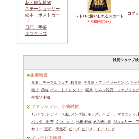
花・観葉植物
ステーショナリー
ゴブラ
絵本・ポストカー
レトロに酔いしれるスカート
ド
8,800円(税込)
日記・手帳
エコグッズ
雑貨ショップ検
生活雑貨
食器、テーブルウェア
,
和食器
,
洋食器・ファイヤーキング
,
キッ
雑貨
,
収納
,
バス、トイレタリー
,
寝具
,
リネン雑貨・ファブリッ
帯電話小物
ファッション、小物雑貨
Tシャツ
,
レディース服
,
メンズ服
,
キッズ、ベビー、マタニティ
,
バッグ、財布
,
くつ、かさ
,
化粧小物
,
その他小物
,
ジュエリー、
サリー
,
宝石・天然石
,
ビーズ
,
ピアス・イアリング
インテリア雑貨