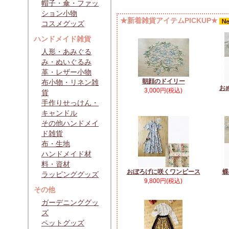
帽子・傘・ファッ
ション小物
★新着雑貨アイテムPICKUP★
コスメグッズ
ハンドメイド雑貨
人形・あみぐる
み・ぬいぐるみ
革・レザー小物
朝顔のドイリー
布小物・リネン雑
お
3,000円(税込)
貨
手作りせっけん・
キャンドル
その他ハンドメイ
ド雑貨
布・生地
ハンドメイド材
料・資材
おぼろげに咲くワンピース
蝶
ラッピンググッズ
9,800円(税込)
その他
ガーデニンググッ
ズ
ペットグッズ