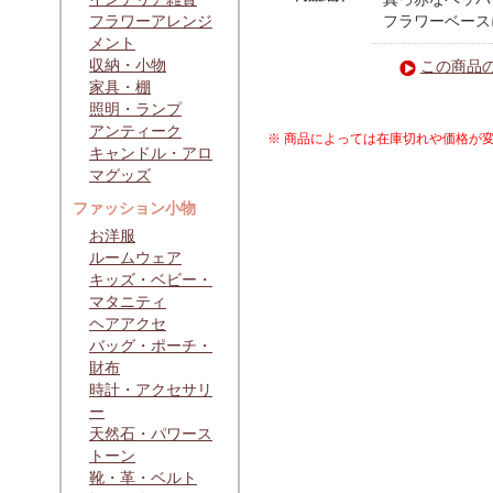
フラワーアレンジ
フラワーベース
メント
収納・小物
この商品
家具・棚
照明・ランプ
アンティーク
※ 商品によっては在庫切れや価格が
キャンドル・アロ
マグッズ
ファッション小物
お洋服
ルームウェア
キッズ・ベビー・
マタニティ
ヘアアクセ
バッグ・ポーチ・
財布
時計・アクセサリ
ー
天然石・パワース
トーン
靴・革・ベルト