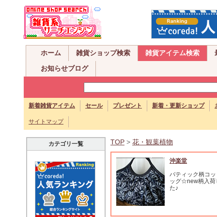
ホーム
雑貨ショップ検索
雑貨アイテム検索
お知らせブログ
新着雑貨アイテム
セール
プレゼント
新着・更新ショップ
サイトマップ
TOP
>
花・観葉植物
カテゴリ一覧
沖楽堂
バティック柄コッ
ッグ☆new柄入
た♪