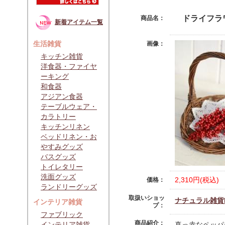
ドライフラ
商品名：
新着アイテム一覧
生活雑貨
画像：
キッチン雑貨
洋食器・ファイヤ
ーキング
和食器
アジアン食器
テーブルウェア・
カラトリー
キッチンリネン
ベッドリネン・お
やすみグッズ
バスグッズ
トイレタリー
洗面グッズ
2,310円(税込)
価格：
ランドリーグッズ
取扱いショッ
ナチュラル雑貨Li
インテリア雑貨
プ：
ファブリック
商品紹介：
インテリア雑貨
真っ赤なペッパ