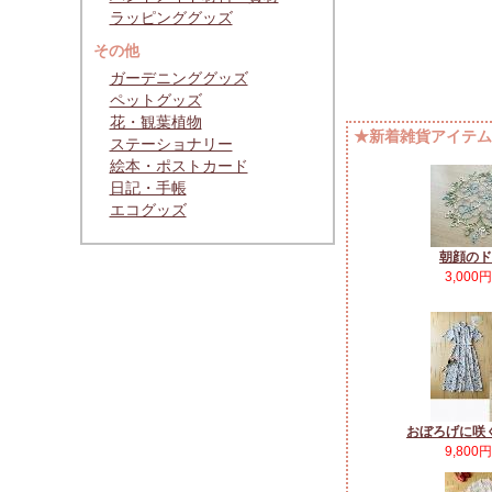
ラッピンググッズ
その他
ガーデニンググッズ
ペットグッズ
花・観葉植物
★新着雑貨アイテムP
ステーショナリー
絵本・ポストカード
日記・手帳
エコグッズ
朝顔のド
3,000
おぼろげに咲
9,800