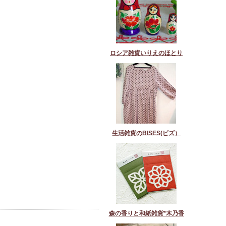
ロシア雑貨いりえのほとり
生活雑貨のBISES(ビズ）
森の香りと和紙雑貨*木乃香