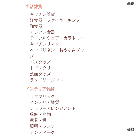
画
生活雑貨
キッチン雑貨
洋食器・ファイヤーキング
和食器
アジアン食器
テーブルウェア・カラトリー
キッチンリネン
ベッドリネン・おやすみグッ
ズ
バスグッズ
トイレタリー
洗面グッズ
ランドリーグッズ
インテリア雑貨
ファブリック
インテリア雑貨
フラワーアレンジメント
収納・小物
家具・棚
照明・ランプ
価
アンティーク