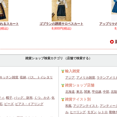
れるスカート
ゴブランの誘惑サロペスカート
アップリケ
円(税込)
8,800円(税込)
8
雑貨ショップ検索カテゴリ （店舗で検索する）
輸入雑貨
キッチン雑貨
,
収納
,
バス、トイレタリ
アジア
,
アメリカ雑貨
,
ラテンアメリ
雑貨ショップ店舗
北海道
,
東北
,
関東
,
甲信越
,
中部
,
北陸
ティ
,
帽子
,
バッグ、財布
,
くつ、かさ
,
化
雑貨テイスト別
石
,
ビーズ
,
ピアス・イアリング
和風
,
アジアンテイスト
,
アンティー
ル
,
ヒーリング
,
モダン
,
レトロ
,
動物