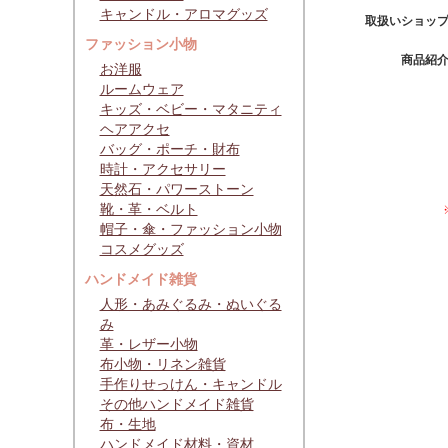
キャンドル・アロマグッズ
取扱いショッ
ファッション小物
商品紹
お洋服
ルームウェア
キッズ・ベビー・マタニティ
ヘアアクセ
バッグ・ポーチ・財布
時計・アクセサリー
天然石・パワーストーン
靴・革・ベルト
帽子・傘・ファッション小物
コスメグッズ
ハンドメイド雑貨
人形・あみぐるみ・ぬいぐる
み
革・レザー小物
布小物・リネン雑貨
手作りせっけん・キャンドル
その他ハンドメイド雑貨
布・生地
ハンドメイド材料・資材