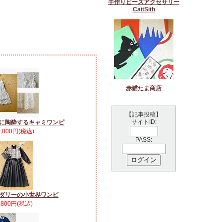
手作りビーズアクセサリー
CaitSith
赤猫たま商店
【記事投稿】
サイトID:
に陶酔するキャミワンピ
5,800円(税込)
PASS:
ダリーの小世界ワンピ
,800円(税込)