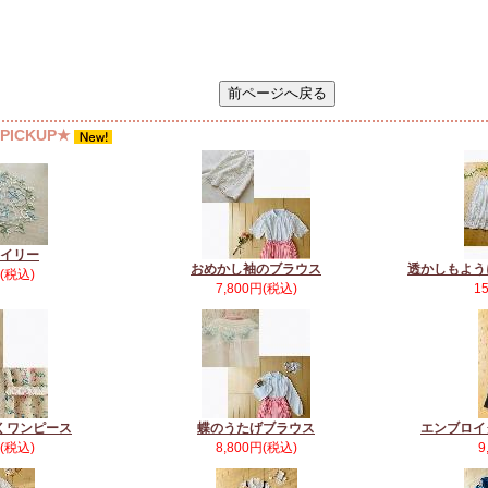
ICKUP★
イリー
おめかし袖のブラウス
透かしもよう
円(税込)
7,800円(税込)
1
くワンピース
蝶のうたげブラウス
エンブロイ
円(税込)
8,800円(税込)
9