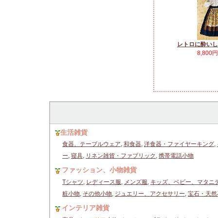
レトロに酔いし
8,800
生活雑貨
食器、テーブルウェア
,
和食器
,
洋食器・ファイヤーキング
,
ー
,
寝具
,
リネン雑貨・ファブリック
,
携帯電話小物
ファッション、小物雑貨
Tシャツ
,
レディース服
,
メンズ服
,
キッズ、ベビー、マタニ
粧小物
,
その他小物
,
ジュエリー、アクセサリー
,
宝石・天然
インテリア雑貨