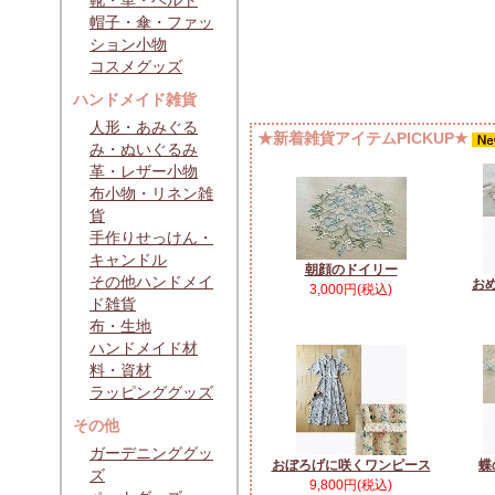
靴・革・ベルト
帽子・傘・ファッ
ション小物
コスメグッズ
ハンドメイド雑貨
人形・あみぐる
★新着雑貨アイテムPICKUP★
み・ぬいぐるみ
革・レザー小物
布小物・リネン雑
貨
手作りせっけん・
キャンドル
朝顔のドイリー
その他ハンドメイ
お
3,000円(税込)
ド雑貨
布・生地
ハンドメイド材
料・資材
ラッピンググッズ
その他
ガーデニンググッ
おぼろげに咲くワンピース
蝶
ズ
9,800円(税込)