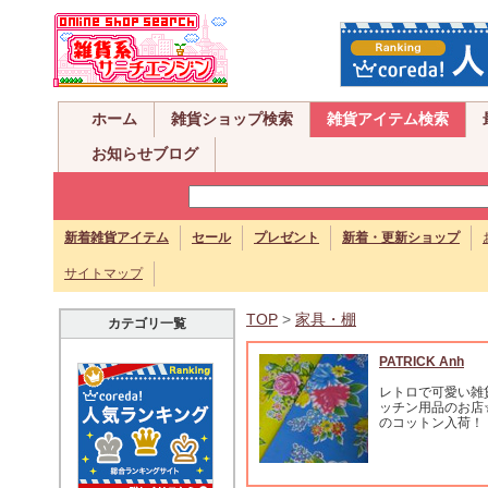
ホーム
雑貨ショップ検索
雑貨アイテム検索
お知らせブログ
新着雑貨アイテム
セール
プレゼント
新着・更新ショップ
サイトマップ
TOP
>
家具・棚
カテゴリ一覧
PATRICK Anh
レトロで可愛い雑
ッチン用品のお店
のコットン入荷！