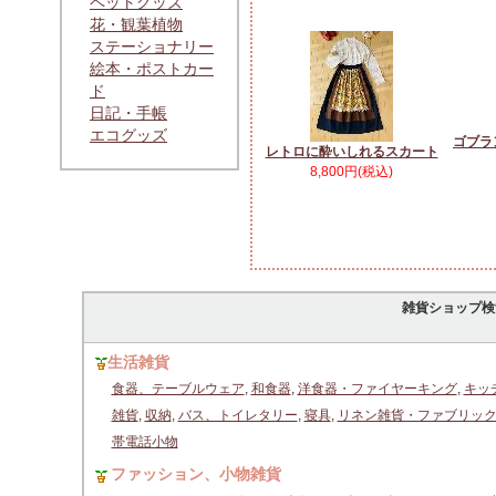
ペットグッズ
花・観葉植物
ステーショナリー
絵本・ポストカー
ド
日記・手帳
エコグッズ
ゴブラ
レトロに酔いしれるスカート
8,800円(税込)
雑貨ショップ検
生活雑貨
食器、テーブルウェア
,
和食器
,
洋食器・ファイヤーキング
,
キッ
雑貨
,
収納
,
バス、トイレタリー
,
寝具
,
リネン雑貨・ファブリッ
帯電話小物
ファッション、小物雑貨