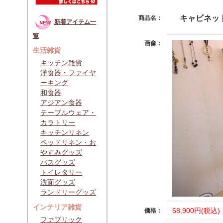
キャビネッ
商品名：
新着アイテム一
覧
画像：
生活雑貨
キッチン雑貨
洋食器・ファイヤ
ーキング
和食器
アジアン食器
テーブルウェア・
カラトリー
キッチンリネン
ベッドリネン・お
やすみグッズ
バスグッズ
トイレタリー
洗面グッズ
ランドリーグッズ
インテリア雑貨
68,900円(税込)
価格：
ファブリック