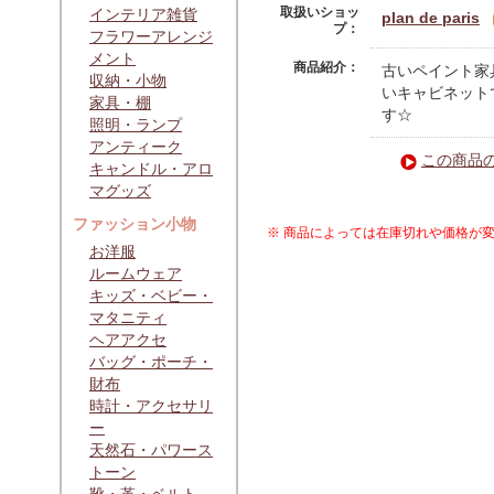
取扱いショッ
インテリア雑貨
plan de paris
プ：
フラワーアレンジ
メント
商品紹介：
古いペイント家
収納・小物
いキャビネット
家具・棚
す☆
照明・ランプ
アンティーク
この商品
キャンドル・アロ
マグッズ
ファッション小物
※ 商品によっては在庫切れや価格が
お洋服
ルームウェア
キッズ・ベビー・
マタニティ
ヘアアクセ
バッグ・ポーチ・
財布
時計・アクセサリ
ー
天然石・パワース
トーン