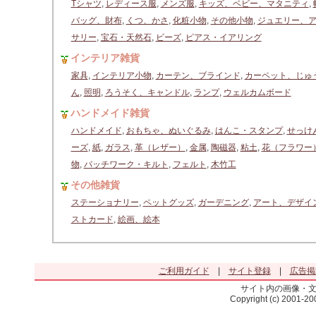
Tシャツ
,
レディース服
,
メンズ服
,
キッズ、ベビー、マタニティ
,
バッグ、財布
,
くつ、かさ
,
化粧小物
,
その他小物
,
ジュエリー、
サリー
,
宝石・天然石
,
ビーズ
,
ピアス・イアリング
インテリア雑貨
家具
,
インテリア小物
,
カーテン、ブラインド
,
カーペット、じゅ
ん
,
照明
,
ろうそく、キャンドル
,
ランプ
,
ウェルカムボード
ハンドメイド雑貨
ハンドメイド
,
おもちゃ、ぬいぐるみ
,
はんこ・スタンプ
,
せっけ
ーズ
,
紙
,
ガラス
,
革（レザー）
,
金属
,
陶磁器
,
粘土
,
花（フラワー
物
,
パッチワーク・キルト
,
フェルト
,
木竹工
その他雑貨
ステーショナリー
,
ペットグッズ
,
ガーデニング
,
アート、デザイ
ストカード
,
絵画、絵本
ご利用ガイド
|
サイト登録
|
広告掲
サイト内の画像・
Copyright (c) 2001-2