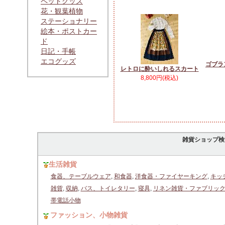
ペットグッズ
花・観葉植物
ステーショナリー
絵本・ポストカー
ド
日記・手帳
エコグッズ
ゴブラ
レトロに酔いしれるスカート
8,800円(税込)
雑貨ショップ検
生活雑貨
食器、テーブルウェア
,
和食器
,
洋食器・ファイヤーキング
,
キッ
雑貨
,
収納
,
バス、トイレタリー
,
寝具
,
リネン雑貨・ファブリッ
帯電話小物
ファッション、小物雑貨