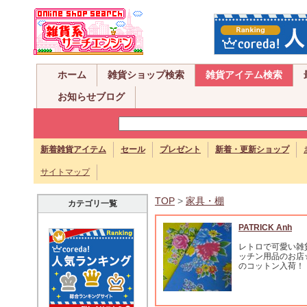
ホーム
雑貨ショップ検索
雑貨アイテム検索
お知らせブログ
新着雑貨アイテム
セール
プレゼント
新着・更新ショップ
サイトマップ
TOP
>
家具・棚
カテゴリ一覧
PATRICK Anh
レトロで可愛い雑
ッチン用品のお店
のコットン入荷！