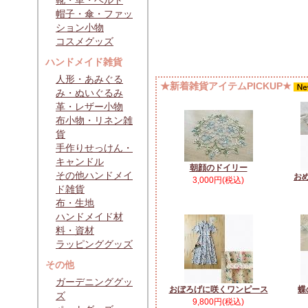
靴・革・ベルト
帽子・傘・ファッ
ション小物
コスメグッズ
ハンドメイド雑貨
人形・あみぐる
★新着雑貨アイテムPICKUP★
み・ぬいぐるみ
革・レザー小物
布小物・リネン雑
貨
手作りせっけん・
キャンドル
朝顔のドイリー
その他ハンドメイ
お
3,000円(税込)
ド雑貨
布・生地
ハンドメイド材
料・資材
ラッピンググッズ
その他
ガーデニンググッ
おぼろげに咲くワンピース
蝶
ズ
9,800円(税込)