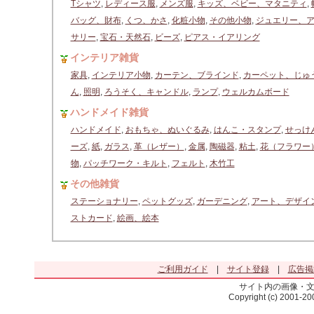
Tシャツ
,
レディース服
,
メンズ服
,
キッズ、ベビー、マタニティ
,
バッグ、財布
,
くつ、かさ
,
化粧小物
,
その他小物
,
ジュエリー、
サリー
,
宝石・天然石
,
ビーズ
,
ピアス・イアリング
インテリア雑貨
家具
,
インテリア小物
,
カーテン、ブラインド
,
カーペット、じゅ
ん
,
照明
,
ろうそく、キャンドル
,
ランプ
,
ウェルカムボード
ハンドメイド雑貨
ハンドメイド
,
おもちゃ、ぬいぐるみ
,
はんこ・スタンプ
,
せっけ
ーズ
,
紙
,
ガラス
,
革（レザー）
,
金属
,
陶磁器
,
粘土
,
花（フラワー
物
,
パッチワーク・キルト
,
フェルト
,
木竹工
その他雑貨
ステーショナリー
,
ペットグッズ
,
ガーデニング
,
アート、デザイ
ストカード
,
絵画、絵本
ご利用ガイド
|
サイト登録
|
広告掲
サイト内の画像・
Copyright (c) 2001-2