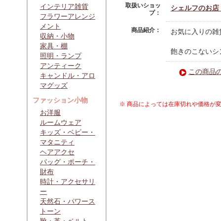
取扱いショッ
インテリア雑貨
シェルフのお店
プ：
フラワーアレンジ
メント
商品紹介：
お気に入りの雑
収納・小物
家具・棚
飽きのこないシ
照明・ランプ
アンティーク
この商品
キャンドル・アロ
マグッズ
ファッション小物
※ 商品によっては在庫切れや価格が
お洋服
ルームウェア
キッズ・ベビー・
マタニティ
ヘアアクセ
バッグ・ポーチ・
財布
時計・アクセサリ
ー
天然石・パワース
トーン