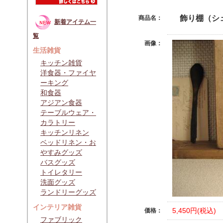
飾り棚（シ
商品名：
新着アイテム一
覧
画像：
生活雑貨
キッチン雑貨
洋食器・ファイヤ
ーキング
和食器
アジアン食器
テーブルウェア・
カラトリー
キッチンリネン
ベッドリネン・お
やすみグッズ
バスグッズ
トイレタリー
洗面グッズ
ランドリーグッズ
インテリア雑貨
5,450円(税込)
価格：
ファブリック