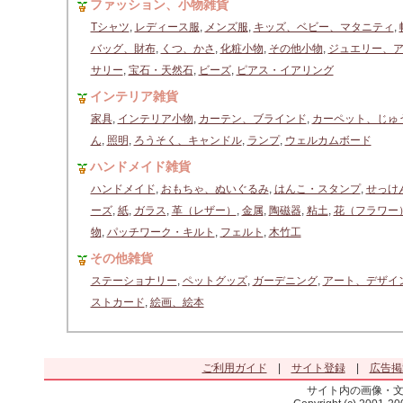
ファッション、小物雑貨
Tシャツ
,
レディース服
,
メンズ服
,
キッズ、ベビー、マタニティ
,
バッグ、財布
,
くつ、かさ
,
化粧小物
,
その他小物
,
ジュエリー、
サリー
,
宝石・天然石
,
ビーズ
,
ピアス・イアリング
インテリア雑貨
家具
,
インテリア小物
,
カーテン、ブラインド
,
カーペット、じゅ
ん
,
照明
,
ろうそく、キャンドル
,
ランプ
,
ウェルカムボード
ハンドメイド雑貨
ハンドメイド
,
おもちゃ、ぬいぐるみ
,
はんこ・スタンプ
,
せっけ
ーズ
,
紙
,
ガラス
,
革（レザー）
,
金属
,
陶磁器
,
粘土
,
花（フラワー
物
,
パッチワーク・キルト
,
フェルト
,
木竹工
その他雑貨
ステーショナリー
,
ペットグッズ
,
ガーデニング
,
アート、デザイ
ストカード
,
絵画、絵本
ご利用ガイド
|
サイト登録
|
広告掲
サイト内の画像・