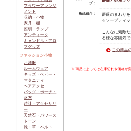
薔薇と姫系プリン
プ：
フラワーアレンジ
メント
商品紹介：
薔薇のまわりを
収納・小物
るソープディッ
家具・棚
照明・ランプ
こんなに素敵だ
アンティーク
る様な雰囲気で
キャンドル・アロ
マグッズ
この商品
ファッション小物
お洋服
ルームウェア
※ 商品によっては在庫切れや価格が
キッズ・ベビー・
マタニティ
ヘアアクセ
バッグ・ポーチ・
財布
時計・アクセサリ
ー
天然石・パワース
トーン
靴・革・ベルト