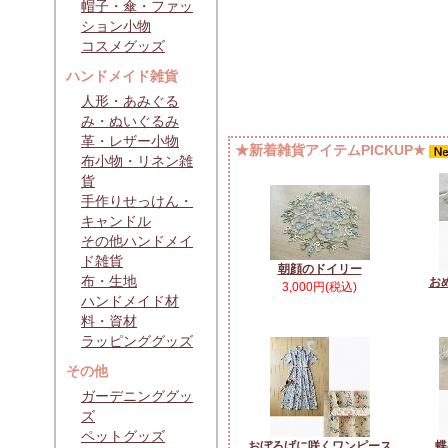
帽子・傘・ファッ
ション小物
コスメグッズ
ハンドメイド雑貨
人形・あみぐる
み・ぬいぐるみ
革・レザー小物
★新着雑貨アイテムPICKUP★
布小物・リネン雑
貨
手作りせっけん・
キャンドル
その他ハンドメイ
ド雑貨
朝顔のドイリー
布・生地
お
3,000円(税込)
ハンドメイド材
料・資材
ラッピンググッズ
その他
ガーデニンググッ
ズ
ペットグッズ
おぼろげに咲くワンピース
蝶