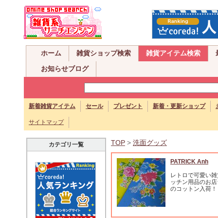
ホーム
雑貨ショップ検索
雑貨アイテム検索
お知らせブログ
新着雑貨アイテム
セール
プレゼント
新着・更新ショップ
サイトマップ
TOP
>
洗面グッズ
カテゴリ一覧
PATRICK Anh
レトロで可愛い雑
ッチン用品のお店
のコットン入荷！