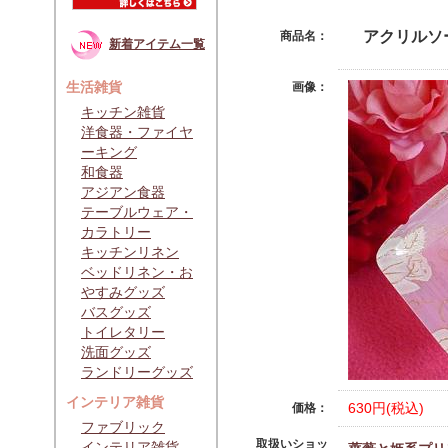
アクリルソ
商品名：
新着アイテム一覧
生活雑貨
画像：
キッチン雑貨
洋食器・ファイヤ
ーキング
和食器
アジアン食器
テーブルウェア・
カラトリー
キッチンリネン
ベッドリネン・お
やすみグッズ
バスグッズ
トイレタリー
洗面グッズ
ランドリーグッズ
インテリア雑貨
630円(税込)
価格：
ファブリック
取扱いショッ
インテリア雑貨