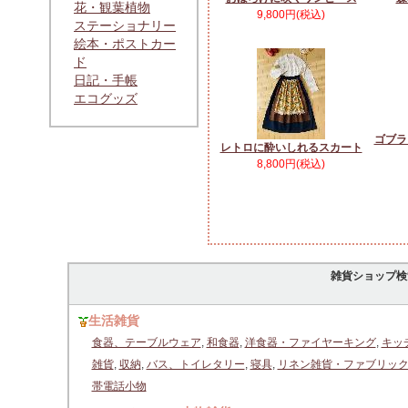
花・観葉植物
9,800円(税込)
ステーショナリー
絵本・ポストカー
ド
日記・手帳
エコグッズ
ゴブラ
レトロに酔いしれるスカート
8,800円(税込)
雑貨ショップ検
生活雑貨
食器、テーブルウェア
,
和食器
,
洋食器・ファイヤーキング
,
キッ
雑貨
,
収納
,
バス、トイレタリー
,
寝具
,
リネン雑貨・ファブリッ
帯電話小物