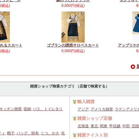
くワンピース
蝶のうたげブラウス
エンブロイ
円(税込)
8,800円(税込)
9
れるスカート
ゴブランの誘惑サロペスカート
アップリケ
円(税込)
8,800円(税込)
8
雑貨ショップ検索カテゴリ （店舗で検索する）
輸入雑貨
キッチン雑貨
,
収納
,
バス、トイレタリ
アジア
,
アメリカ雑貨
,
ラテンアメリ
雑貨ショップ店舗
北海道
,
東北
,
関東
,
甲信越
,
中部
,
北陸
ティ
,
帽子
,
バッグ、財布
,
くつ、かさ
,
化
雑貨テイスト別