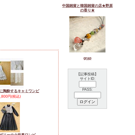
中国雑貨と韓国雑貨の店★野原
の香り★
grap
【記事投稿】
サイトID:
PASS:
に陶酔するキャミワンピ
5,800円(税込)