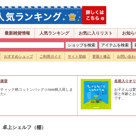
最新雑貨情報
人気ランキング
お気に入りリスト
お知ら
おすすめショップ
ご利用ガイド
サイト登録
更新と修正
お問い合わ
沖楽堂
名前入りオリ
ティック柄コットンバッグ☆new柄入荷しま
お子さんは驚
た♪
前と年齢とお
です。
卓上シェルフ（棚）