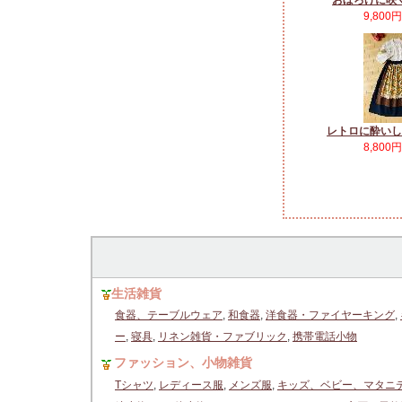
おぼろげに咲
9,800
レトロに酔いし
8,800
生活雑貨
食器、テーブルウェア
,
和食器
,
洋食器・ファイヤーキング
,
ー
,
寝具
,
リネン雑貨・ファブリック
,
携帯電話小物
ファッション、小物雑貨
Tシャツ
,
レディース服
,
メンズ服
,
キッズ、ベビー、マタニ