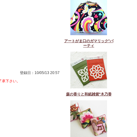
アートがま口のガマリック*パ
ーティ
登録日：10/05/13 20:57
了承下さい。
森の香りと和紙雑貨*木乃香