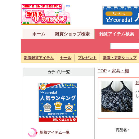
ホーム
雑貨ショップ検索
雑貨アイテム検索
新着雑貨アイテム
セール
プレゼント
新着・更新ショップ
TOP
>
家具・棚
カテゴリ一覧
バ
し
商品名：
新着アイテム一覧