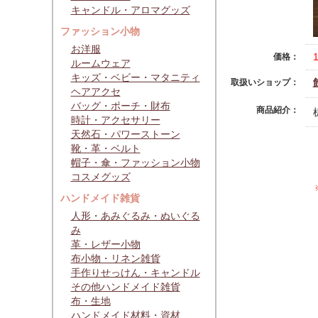
キャンドル・アロマグッズ
ファッション小物
お洋服
価格：
ルームウェア
キッズ・ベビー・マタニティ
取扱いショップ：
ヘアアクセ
バッグ・ポーチ・財布
商品紹介：
時計・アクセサリー
天然石・パワーストーン
靴・革・ベルト
帽子・傘・ファッション小物
コスメグッズ
ハンドメイド雑貨
人形・あみぐるみ・ぬいぐる
み
革・レザー小物
布小物・リネン雑貨
手作りせっけん・キャンドル
その他ハンドメイド雑貨
布・生地
ハンドメイド材料・資材