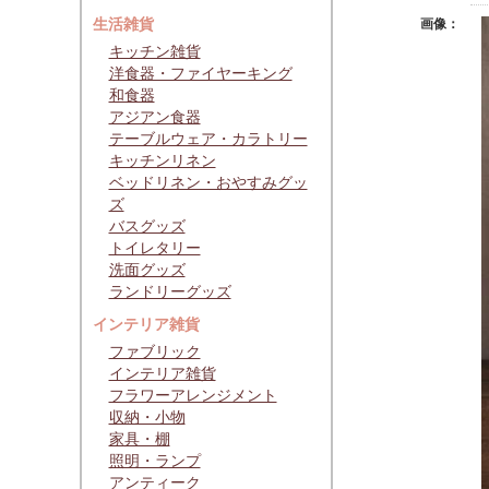
生活雑貨
画像：
キッチン雑貨
洋食器・ファイヤーキング
和食器
アジアン食器
テーブルウェア・カラトリー
キッチンリネン
ベッドリネン・おやすみグッ
ズ
バスグッズ
トイレタリー
洗面グッズ
ランドリーグッズ
インテリア雑貨
ファブリック
インテリア雑貨
フラワーアレンジメント
収納・小物
家具・棚
照明・ランプ
アンティーク