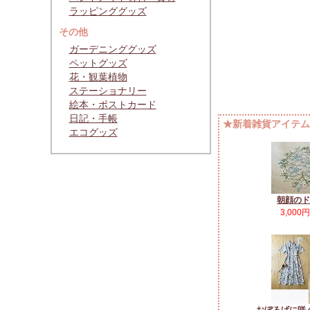
ラッピンググッズ
その他
ガーデニンググッズ
ペットグッズ
花・観葉植物
ステーショナリー
絵本・ポストカード
日記・手帳
★新着雑貨アイテムP
エコグッズ
朝顔のド
3,000