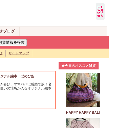
せブログ
せ
サイトマップ
★今日のオススメ雑貨
ジナル絵本 ぱのぴあ
き喜び、ママパパは感動で涙！名
住いの場所が入るオリジナル絵本
HAPPY HAPPY BALI