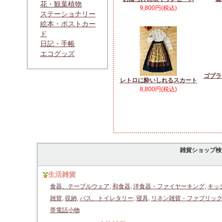
花・観葉植物
9,800円(税込)
ステーショナリー
絵本・ポストカー
ド
日記・手帳
エコグッズ
ゴブラ
レトロに酔いしれるスカート
8,800円(税込)
雑貨ショップ検
生活雑貨
食器、テーブルウェア
,
和食器
,
洋食器・ファイヤーキング
,
キッ
雑貨
,
収納
,
バス、トイレタリー
,
寝具
,
リネン雑貨・ファブリッ
帯電話小物