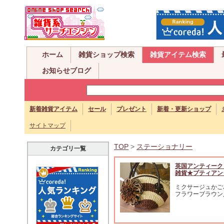
ホーム
雑貨ショップ検索
雑貨アイテム検索
お知らせブログ
新着雑貨アイテム
セール
プレゼント
新着・更新ショップ
サイトマップ
TOP
>
ステーショナリー
カテゴリ一覧
英国アンティーク
雑貨★プティアン
ミクサージュかご
フラワーブラウン