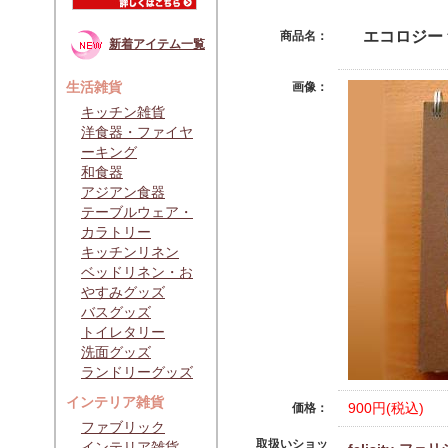
エコロジー 無
商品名：
新着アイテム一覧
生活雑貨
画像：
キッチン雑貨
洋食器・ファイヤ
ーキング
和食器
アジアン食器
テーブルウェア・
カラトリー
キッチンリネン
ベッドリネン・お
やすみグッズ
バスグッズ
トイレタリー
洗面グッズ
ランドリーグッズ
インテリア雑貨
900円(税込)
価格：
ファブリック
取扱いショッ
インテリア雑貨