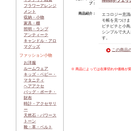
felisity-フェ
プ：
フラワーアレンジ
メント
商品紹介：
エコロジー意識
収納・小物
モ帳を見つけま
家具・棚
ピチピチと小鳥
照明・ランプ
シンプルで大人
アンティーク
す。
キャンドル・アロ
マグッズ
この商品
ファッション小物
お洋服
ルームウェア
※ 商品によっては在庫切れや価格が
キッズ・ベビー・
マタニティ
ヘアアクセ
バッグ・ポーチ・
財布
時計・アクセサリ
ー
天然石・パワース
トーン
靴・革・ベルト