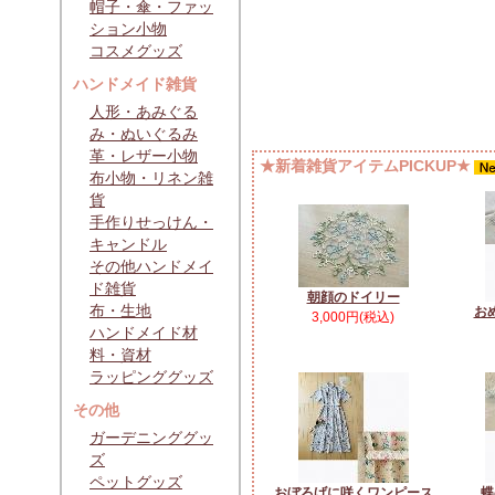
帽子・傘・ファッ
ション小物
コスメグッズ
ハンドメイド雑貨
人形・あみぐる
み・ぬいぐるみ
革・レザー小物
★新着雑貨アイテムPICKUP★
布小物・リネン雑
貨
手作りせっけん・
キャンドル
その他ハンドメイ
ド雑貨
朝顔のドイリー
布・生地
お
3,000円(税込)
ハンドメイド材
料・資材
ラッピンググッズ
その他
ガーデニンググッ
ズ
ペットグッズ
おぼろげに咲くワンピース
蝶