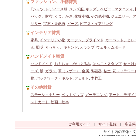
ファッション、小物雑貨
Tシャツ
,
レディース服
,
メンズ服
,
キッズ、ベビー、マタニティ
,
バッグ、財布
,
くつ、かさ
,
化粧小物
,
その他小物
,
ジュエリー、
サリー
,
宝石・天然石
,
ビーズ
,
ピアス・イアリング
インテリア雑貨
家具
,
インテリア小物
,
カーテン、ブラインド
,
カーペット、じゅ
ん
,
照明
,
ろうそく、キャンドル
,
ランプ
,
ウェルカムボード
ハンドメイド雑貨
ハンドメイド
,
おもちゃ、ぬいぐるみ
,
はんこ・スタンプ
,
せっけ
ーズ
,
紙
,
ガラス
,
革（レザー）
,
金属
,
陶磁器
,
粘土
,
花（フラワー
物
,
パッチワーク・キルト
,
フェルト
,
木竹工
その他雑貨
ステーショナリー
,
ペットグッズ
,
ガーデニング
,
アート、デザイ
ストカード
,
絵画、絵本
ご利用ガイド
|
サイト登録
|
広告掲
サイト内の画像・