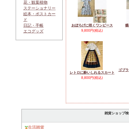
花・観葉植物
ステーショナリー
絵本・ポストカー
ド
日記・手帳
おぼろげに咲くワンピース
蝶
9,800円(税込)
エコグッズ
ゴブラ
レトロに酔いしれるスカート
8,800円(税込)
雑貨ショップ検
生活雑貨