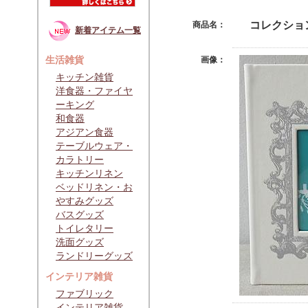
コレクショ
商品名：
新着アイテム一覧
生活雑貨
画像：
キッチン雑貨
洋食器・ファイヤ
ーキング
和食器
アジアン食器
テーブルウェア・
カラトリー
キッチンリネン
ベッドリネン・お
やすみグッズ
バスグッズ
トイレタリー
洗面グッズ
ランドリーグッズ
インテリア雑貨
ファブリック
インテリア雑貨