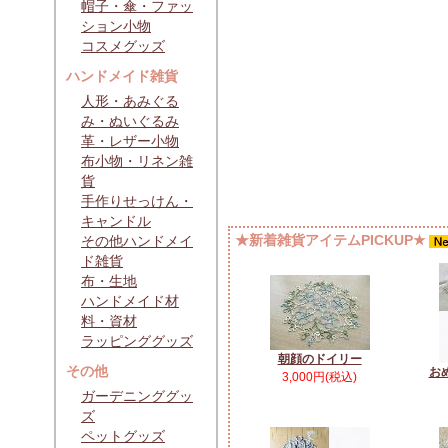
帽子・傘・ファッ
ション小物
コスメグッズ
ハンドメイド雑貨
人形・あみぐる
み・ぬいぐるみ
革・レザー小物
布小物・リネン雑
貨
手作りせっけん・
キャンドル
★新着雑貨アイテムPICKUP★
その他ハンドメイ
ド雑貨
布・生地
ハンドメイド材
料・資材
ラッピンググッズ
朝顔のドイリー
その他
お
3,000円(税込)
ガーデニンググッ
ズ
ペットグッズ