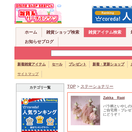
ホーム
雑貨ショップ検索
雑貨アイテム検索
お知らせブログ
新着雑貨アイテム
セール
プレゼント
新着・更新ショップ
サイトマップ
TOP
>
ステーショナリー
カテゴリ一覧
Zakka Rapi
バラ柄といやしの
ご自宅用・プレゼ
にどうぞ！