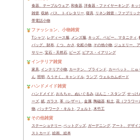
食器、テーブルウェア
,
和食器
,
洋食器・ファイヤーキング
,
キッ
雑貨
,
収納
,
バス、トイレタリー
,
寝具
,
リネン雑貨・ファブリッ
帯電話小物
ファッション、小物雑貨
Tシャツ
,
レディース服
,
メンズ服
,
キッズ、ベビー、マタニティ
,
バッグ、財布
,
くつ、かさ
,
化粧小物
,
その他小物
,
ジュエリー、
サリー
,
宝石・天然石
,
ビーズ
,
ピアス・イアリング
インテリア雑貨
家具
,
インテリア小物
,
カーテン、ブラインド
,
カーペット、じゅ
ん
,
照明
,
ろうそく、キャンドル
,
ランプ
,
ウェルカムボード
ハンドメイド雑貨
ハンドメイド
,
おもちゃ、ぬいぐるみ
,
はんこ・スタンプ
,
せっけ
ーズ
,
紙
,
ガラス
,
革（レザー）
,
金属
,
陶磁器
,
粘土
,
花（フラワー
物
,
パッチワーク・キルト
,
フェルト
,
木竹工
その他雑貨
ステーショナリー
,
ペットグッズ
,
ガーデニング
,
アート、デザイ
ストカード
,
絵画、絵本