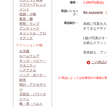
1,680円(税込)
価格：
フラワーアレンジ
メント
取扱いショッ
Air souvenir
収納・小物
プ：
家具・棚
商品紹介：
照明・ランプ
表紙に写真を入
アンティーク
すてきなデザイ
キャンドル・アロ
マグッズ
L版の写真がす
台紙もクラシッ
ファッション小物
お洋服
背表紙も、アン
ルームウェア
キッズ・ベビー・
この商品
マタニティ
ヘアアクセ
バッグ・ポーチ・
※ 商品によっては在庫切れや価格が
財布
時計・アクセサリ
ー
天然石・パワース
トーン
靴・革・ベルト