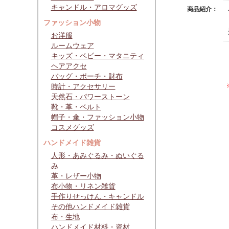
キャンドル・アロマグッズ
商品紹介：
ファッション小物
お洋服
ルームウェア
キッズ・ベビー・マタニティ
ヘアアクセ
バッグ・ポーチ・財布
時計・アクセサリー
天然石・パワーストーン
靴・革・ベルト
帽子・傘・ファッション小物
コスメグッズ
ハンドメイド雑貨
人形・あみぐるみ・ぬいぐる
み
革・レザー小物
布小物・リネン雑貨
手作りせっけん・キャンドル
その他ハンドメイド雑貨
布・生地
ハンドメイド材料・資材