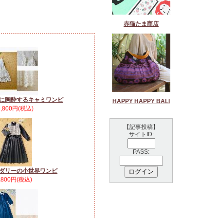
赤猫たま商店
に陶酔するキャミワンピ
HAPPY HAPPY BALI
5,800円(税込)
【記事投稿】
サイトID:
PASS:
ダリーの小世界ワンピ
,800円(税込)