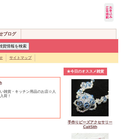
せブログ
せ
サイトマップ
★今日のオススメ雑貨
h
い雑貨・キッチン用品のお店☆人
入荷！
手作りビーズアクセサリー
CaitSith