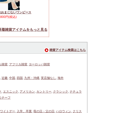
のおまじないワンピース
,800円(税込)
新着雑貨アイテムをもっと見る
雑貨アイテム検索はこちら
カ雑貨
,
アフリカ雑貨
,
ヨーロッパ雑貨
,
近畿
,
中国
,
四国
,
九州・沖縄
,
実店舗なし
,
海外
ク
,
エスニック
,
アメリカン
,
カントリー
,
クラシック
,
ナチュラ
モチーフ
ワイトデー
,
入学、卒業
,
母の日・父の日
,
ハロウィン
,
クリス