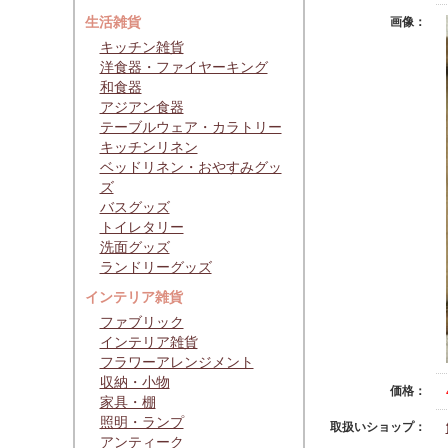
生活雑貨
画像：
キッチン雑貨
洋食器・ファイヤーキング
和食器
アジアン食器
テーブルウェア・カラトリー
キッチンリネン
ベッドリネン・おやすみグッ
ズ
バスグッズ
トイレタリー
洗面グッズ
ランドリーグッズ
インテリア雑貨
ファブリック
インテリア雑貨
フラワーアレンジメント
収納・小物
価格：
家具・棚
照明・ランプ
取扱いショップ：
アンティーク