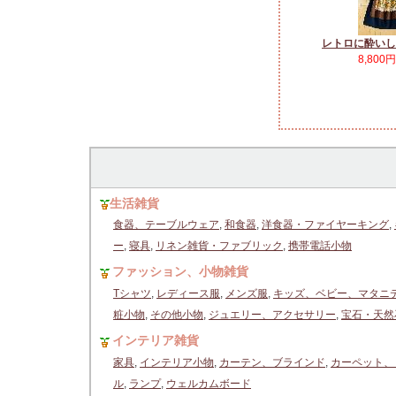
レトロに酔いし
8,800
生活雑貨
食器、テーブルウェア
,
和食器
,
洋食器・ファイヤーキング
,
ー
,
寝具
,
リネン雑貨・ファブリック
,
携帯電話小物
ファッション、小物雑貨
Tシャツ
,
レディース服
,
メンズ服
,
キッズ、ベビー、マタニ
粧小物
,
その他小物
,
ジュエリー、アクセサリー
,
宝石・天然
インテリア雑貨
家具
,
インテリア小物
,
カーテン、ブラインド
,
カーペット、
ル
,
ランプ
,
ウェルカムボード