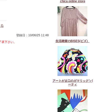
chica online store
送る
登録日：10/06/25 11:48
生活雑貨のBISES(ビズ）
了承下さい。
アートがま口のガマリック*パ
ーティ