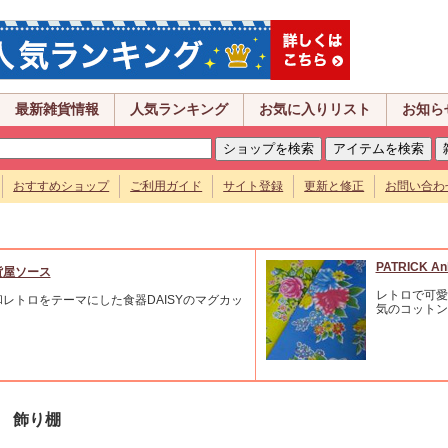
最新雑貨情報
人気ランキング
お気に入りリスト
お知ら
おすすめショップ
ご利用ガイド
サイト登録
更新と修正
お問い合わ
PATRICK An
貨屋ソース
レトロで可愛
和レトロをテーマにした食器DAISYのマグカッ
気のコットン
。
飾り棚