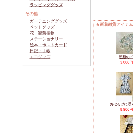
ラッピンググッズ
その他
ガーデニンググッズ
★新着雑貨アイテムP
ペットグッズ
花・観葉植物
ステーショナリー
絵本・ポストカード
日記・手帳
エコグッズ
朝顔のド
3,000
おぼろげに咲
9,800