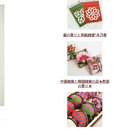
森の香りと和紙雑貨*木乃香
中国雑貨と韓国雑貨の店★野原
の香り★