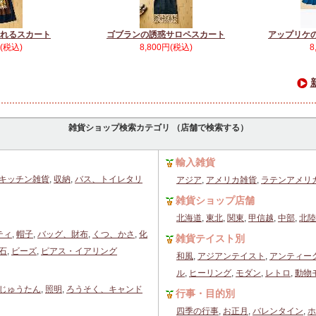
れるスカート
ゴブランの誘惑サロペスカート
アップリケ
円(税込)
8,800円(税込)
8
雑貨ショップ検索カテゴリ （店舗で検索する）
輸入雑貨
キッチン雑貨
,
収納
,
バス、トイレタリ
アジア
,
アメリカ雑貨
,
ラテンアメリ
雑貨ショップ店舗
北海道
,
東北
,
関東
,
甲信越
,
中部
,
北陸
ティ
,
帽子
,
バッグ、財布
,
くつ、かさ
,
化
雑貨テイスト別
石
,
ビーズ
,
ピアス・イアリング
和風
,
アジアンテイスト
,
アンティー
ル
,
ヒーリング
,
モダン
,
レトロ
,
動物
じゅうたん
,
照明
,
ろうそく、キャンド
行事・目的別
四季の行事
,
お正月
,
バレンタイン
,
ホ