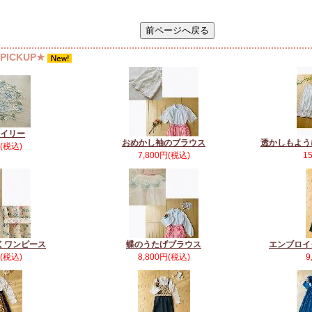
ICKUP★
イリー
おめかし袖のブラウス
透かしもよう
円(税込)
7,800円(税込)
1
くワンピース
蝶のうたげブラウス
エンブロイ
円(税込)
8,800円(税込)
9